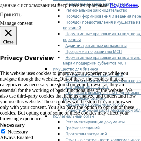
Федеральное законодательство
Подробнее
данные с использованием метрических программ.
.
Региональное законодательство
Принять
Порядок формирования и ведения пер
Порядок предоставления имущества из
Manage consent
перечней
Нормативные правовые акты по утвер
перечней
Close
Административные регламенты
Программы по развитию МСП
Privacy Overview
Нормативные правовые акты по антик
мерам поддержки субъектов МСП
Имущество для бизнеса
This website uses cookies to improve your experience while you
Перечень имущества для МСП
navigate through the website. Out of these, the cookies that are
Паспорта объектов, включенных в пере
categorized as necessary are stored on your browser as they are
Информация о льготах
essential for the working of basic functionalities of the website. We
Сведения о коммерческой недвижимос
also use third-party cookies that help us analyze and understand how
предлагаемой бизнесу
you use this website. These cookies will be stored in your browser
Сведения о проводимых торгах
only with your consent. You also have the option to opt-out of these
Инвестиционная карта Московской обл
cookies. But opting out of some of these cookies may affect your
Коллегиальный орган
browsing experience.
Регламентирующие документы
Necessary
График заседаний
Necessary
Протоколы заседаний
Always Enabled
Отчеты о деятельности коллегиального