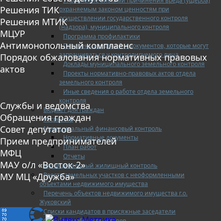
Управление рисками причинения вреда (ущерба)
Решения ТИК
охраняемым законом ценностям при
осуществлении государственного контроля
Решения МТИК
(надзора), муниципального контроля
МЦУР
Программа профилактики
Антимонопольный комплаенс
Перечень сведений и документов, которые могут
запрашиваться у контролируемого лица
Порядок обжалования нормативных правовых
Доклады муниципального земельного контроля
актов
Проекты нормативно-правовых актов отдела
земельного контроля
Иные сведения о работе отдела земельного
контроля
Службы и ведомства
Бюджет для граждан
Обращения граждан
Росреестр
Совет депутатов
Муниципальный финансовый контроль
Нормативные документы
Прием предпринимателей
План работ
МФЦ
Отчеты
МАУ о/л «Восток-2»
Муниципальный жилищный контроль
Реестр земельных участков с неоформленными
МУ МЦ «Дружба»
объектами недвижимого имущества
Перечень объектов недвижимого имущества г.о.
Жуковский
Списки кандидатов в присяжные заседатели
Служба судебных приставов