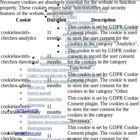
Necessary cookies are absolutely essential for the website to function
Иные документы
properly. These cookies ensure basic functionalities and security
Материалы Корпорации МСП
features of the website, anonymously.
Вопрос-ответ
Cookie
Duration
Description
Общие вопросы
This cookie is set by GDPR Cookie
Наполнение и актуализация перечней
cookielawinfo-
11
Consent plugin. The cookie is used
имущества
checbox-analytics
months
to store the user consent for the
Предоставление имущества
cookies in the category "Analytics".
Выкуп имущества
The cookie is set by GDPR cookie
Прочие
cookielawinfo-
11
consent to record the user consent
Информационная поддержка
checbox-functional
months
for the cookies in the category
Консультационная поддержка
"Functional".
Инфраструктура поддержки
This cookie is set by GDPR Cookie
Совет по развитию и поддержке малого и
cookielawinfo-
11
Consent plugin. The cookie is used
среднего предпринимательства
checbox-others
months
to store the user consent for the
Контакты
cookies in the category "Other.
Книга жалоб
This cookie is set by GDPR Cookie
Законодательство
Consent plugin. The cookies is used
Конкурсы
cookielawinfo-
11
to store the user consent for the
ОБРАЩЕНИЯ
checkbox-necessary
months
cookies in the category
Обращения граждан
"Necessary".
Графики личного приема граждан
This cookie is set by GDPR Cookie
Информация
cookielawinfo-
Consent plugin. The cookie is used
ИНВЕСТИЦИИ
11
checkbox-
to store the user consent for the
Инвестиционный паспорт