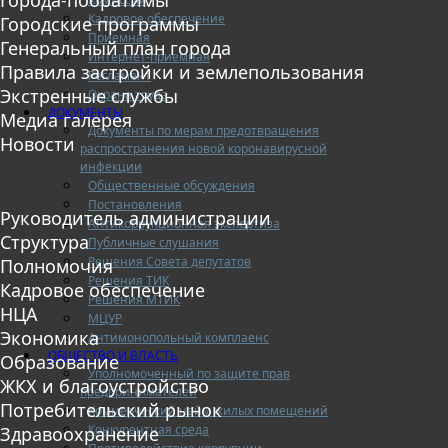
Кадровое обеспечение
Городские программы
Приемная
Генеральный план города
Интернет-приемная
Правила застройки и землепользования
Регламент
Экстренные службы
Охрана труда
ДОКУМЕНТЫ
Медиа галерея
Документы по мерам предотвращения
Новости
распространения новой коронавирусной
инфекции
Общественные обсуждения
Постановления
Руководитель администрации
Антикоррупционная экспертиза
Структура
Публичные слушания
Решения Совета депутатов
Полномочия
Решения ТИК
Кадровое обеспечение
Решения МТИК
НЦА
МЦУР
Экономика
Антимонопольный комплаенс
ОБЩЕСТВО И ВЛАСТЬ
Образование
Уполномоченный по защите прав
ЖКХ и благоустройство
предпринимателей
Потребительский рынок
Коммерческий найм жилых помещений
Конкурентная среда
Здравоохранение