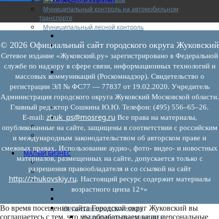
Муниципальный контроль на автомобильном
транспорте
Муниципальный лесной контроль
Орган муниципального лесного контроля
© 2026 Официальный сайт городского округа Жуковский
Нормативно-правовые акты (НПА), регулирующие
осуществление муниципального лесного
Сетевое издание «Жуковский.ру» зарегистрировано в Федеральной
контроля:
службе по надзору в сфере связи, информационных технологий и
Управление рисками причинения вреда (ущерба)
массовых коммуникаций (Роскомнадзор). Свидетельство о
охраняемым законом ценностям при
регистрации ЭЛ № ФС77 — 77837 от 19.02.2020. Учредитель
осуществлении государственного контроля
Администрация городского округа Жуковский Московской области.
(надзора), муниципального контроля
Главный редактор Сошкина Ю.Ю. Телефон: (495) 556–65–26.
Программа профилактики
zhuk_ps@mosreg.ru
Доклады муниципального лесного контроля
E‑mail:
Все права на материалы,
Муниципальный контроль за ЕТО
опубликованные на сайте, защищены в соответствии с российским
Муниципальный контроль в сфере
и международным законодательством об авторском праве и
благоустройства
смежных правах. Использование аудио-, фото- видео- и новостных
МАЛЫЙ БИЗНЕС
материалов, размещенных на сайте, допускается только с
Прием предпринимателей
разрешения правообладателя и со ссылкой на сайт
Новости МСП
http://zhukovskiy.ru
. Настоящий ресурс содержит материалы
Поддержка МСП
Поддержка МСП
возрастного ценза 12+»
Финансовая поддержка
Имущественная поддержка
Во время посещения сайта Городской округ Жуковский вы
Нормативно-правовые акты
соглашаетесь с тем, что мы обрабатываем ваши персональные