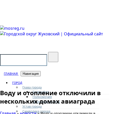
Городской округ Жуковский
Официальный сайт
ГЛАВНАЯ
Навигация
ГОРОД
Глава города
Воду и отопление отключили в
Биография
Полномочия
нескольких домах авиаграда
Доклады и отчеты
Устав города
Символика города
Главная
новости
»
» Воду и отопление отключили в