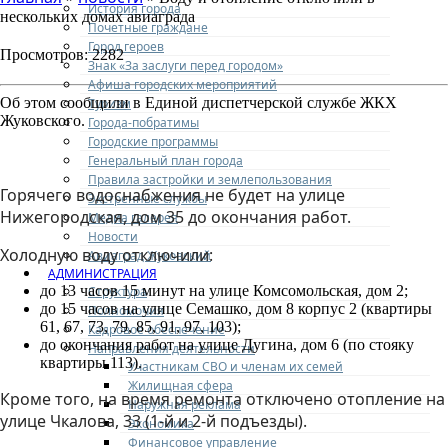
История города
нескольких домах авиаграда
Почетные граждане
Город героев
Просмотров: 2282
Знак «За заслуги перед городом»
Афиша городских мероприятий
Об этом сообщили в Единой диспетчерской службе ЖКХ
Туризм
Жуковского.
Города-побратимы
Городские программы
Генеральный план города
Правила застройки и землепользования
Горячего водоснабжения не будет на улице
Экстренные службы
Нижегородская, дом 35 до окончания работ.
Медиа галерея
Новости
Холодную воду отключили:
Авиаград Жуковский
АДМИНИСТРАЦИЯ
до 13 часов 15 минут на улице Комсомольская, дом 2;
Структура
до 15 часов на улице Семашко, дом 8 корпус 2 (квартиры
Полномочия
61, 67, 73, 79, 85, 91, 97, 103);
Кадровое обеспечение
до окончания работ на улице Дугина, дом 6 (по стояку
Направления деятельности
квартиры 113).
Участникам СВО и членам их семей
Жилищная сфера
Кроме того, на время ремонта отключено отопление на
Наружная реклама
улице Чкалова, 33 (1-й и 2-й подъезды).
Экономика
Финансовое управление