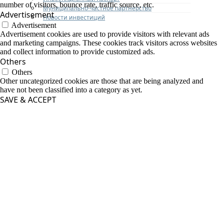
number of visitors, bounce rate, traffic source, etc.
Муниципально-частное партнерство
Advertisement
Новости инвестиций
Advertisement
Advertisement cookies are used to provide visitors with relevant ads
and marketing campaigns. These cookies track visitors across websites
and collect information to provide customized ads.
Others
Others
Other uncategorized cookies are those that are being analyzed and
have not been classified into a category as yet.
SAVE & ACCEPT