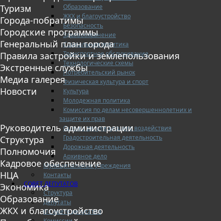
Образование
Туризм
ЖКХ и благоустройство
Города-побратимы
Безопасность
Городские программы
Здравоохранение
Генеральный план города
Социальная политика
Транспортное обслуживание
Правила застройки и землепользования
Технологические схемы
Экстренные службы
Потребительский рынок
Медиа галерея
Физическая культура и спорт
Новости
Культура
Молодежная политика
Комиссия по делам несовершеннолетних и
защите их прав
Руководитель администрации
Оценка регулирующего воздействия
Градостроительная деятельность
Структура
Дорожная деятельность
Полномочия
Архивное дело
Кадровое обеспечение
Муниципальные учреждения
НЦА
Контакты
СОВЕТ ДЕПУТАТОВ
Экономика
Структура
Образование
Депутаты
ЖКХ и благоустройство
О Совете депутатов
Комиссии