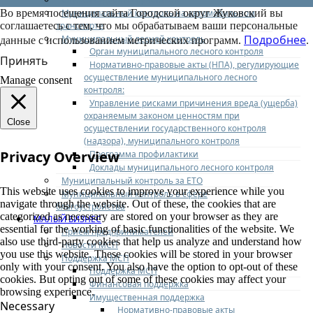
Муниципальный контроль на автомобильном
Во время посещения сайта Городской округ Жуковский вы
транспорте
соглашаетесь с тем, что мы обрабатываем ваши персональные
Подробнее
Муниципальный лесной контроль
данные с использованием метрических программ.
.
Орган муниципального лесного контроля
Принять
Нормативно-правовые акты (НПА), регулирующие
осуществление муниципального лесного
Manage consent
контроля:
Управление рисками причинения вреда (ущерба)
охраняемым законом ценностям при
Close
осуществлении государственного контроля
(надзора), муниципального контроля
Privacy Overview
Программа профилактики
Доклады муниципального лесного контроля
Муниципальный контроль за ЕТО
This website uses cookies to improve your experience while you
Муниципальный контроль в сфере
navigate through the website. Out of these, the cookies that are
благоустройства
categorized as necessary are stored on your browser as they are
МАЛЫЙ БИЗНЕС
essential for the working of basic functionalities of the website. We
Прием предпринимателей
also use third-party cookies that help us analyze and understand how
Новости МСП
you use this website. These cookies will be stored in your browser
Поддержка МСП
only with your consent. You also have the option to opt-out of these
Поддержка МСП
cookies. But opting out of some of these cookies may affect your
Финансовая поддержка
browsing experience.
Имущественная поддержка
Necessary
Нормативно-правовые акты