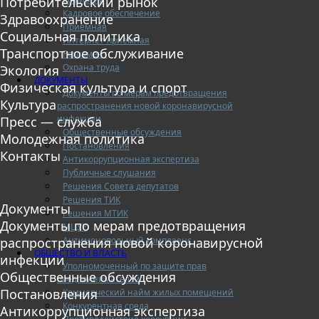
Потребительский рынок
Кадровое обеспечение
Здравоохранение
Приемная
Социальная политика
Интернет-приемная
Транспортное обслуживание
Регламент
Охрана труда
Экология
ДОКУМЕНТЫ
Физическая культура и спорт
Документы по мерам предотвращения
Культура
распространения новой коронавирусной
инфекции
Пресс — служба
Общественные обсуждения
Молодежная политика
Постановления
Контакты
Антикоррупционная экспертиза
Публичные слушания
Решения Совета депутатов
Решения ТИК
Документы
Решения МТИК
Документы по мерам предотвращения
МЦУР
Антимонопольный комплаенс
распространения новой коронавирусной
ОБЩЕСТВО И ВЛАСТЬ
инфекции
Уполномоченный по защите прав
Общественные обсуждения
предпринимателей
Постановления
Коммерческий найм жилых помещений
Конкурентная среда
Антикоррупционная экспертиза