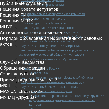
Противодействие коррупции
Публичные слушания
Общественные организации
Решения Совета депутатов
ОМВД
Территориальная избирательная комиссия
Решения ТИК
Контрольно — счетная палата
Решения МТИК
Прокуратура города Жуковского
МЦУР
Главное управление регионального
Антимонопольный комплаенс
государственного жилищного надзора и
содержания территорий Московской области
Порядок обжалования нормативных правовых
Госстройнадзор Московской области
актов
Муниципальное учреждение «Дирекция
централизованного обеспечения городского округа
Жуковский Московской области» (МУ «ДЦО»)
Центр «Мои документы» г.о. Жуковский
Службы и ведомства
Опека
Обращения граждан
Социальный фонд России
Новости СФР
Совет депутатов
Центр занятости населения Московской области
Прием предпринимателей
ОНД и ПР по Раменскому городскому округу
МФЦ
Муниципальный земельный контроль
МАУ о/л «Восток-2»
Отдел земельного контроля
Нормативно-правовые акты (НПА), регулирующие
МУ МЦ «Дружба»
осуществление муниципального земельного
контроля