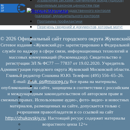
Управление рисками причинения вреда (ущерба)
охраняемым законом ценностям при
осуществлении государственного контроля
(надзора), муниципального контроля
Программа профилактики
Перечень сведений и документов, которые могут
запрашиваться у контролируемого лица
Доклады муниципального земельного контроля
© 2026 Официальный сайт городского округа Жуковский
Проекты нормативно-правовых актов отдела
Сетевое издание «Жуковский.ру» зарегистрировано в Федеральной
земельного контроля
службе по надзору в сфере связи, информационных технологий и
Иные сведения о работе отдела земельного
массовых коммуникаций (Роскомнадзор). Свидетельство о
контроля
регистрации ЭЛ № ФС77 — 77837 от 19.02.2020. Учредитель
Бюджет для граждан
Администрация городского округа Жуковский Московской области.
Росреестр
Муниципальный финансовый контроль
Главный редактор Сошкина Ю.Ю. Телефон: (495) 556–65–26.
Нормативные документы
zhuk_ps@mosreg.ru
E‑mail:
Все права на материалы,
План работ
опубликованные на сайте, защищены в соответствии с российским
Отчеты
и международным законодательством об авторском праве и
Муниципальный жилищный контроль
смежных правах. Использование аудио-, фото- видео- и новостных
Реестр земельных участков с неоформленными
материалов, размещенных на сайте, допускается только с
объектами недвижимого имущества
разрешения правообладателя и со ссылкой на сайт
Перечень объектов недвижимого имущества г.о.
http://zhukovskiy.ru
. Настоящий ресурс содержит материалы
Жуковский
Списки кандидатов в присяжные заседатели
возрастного ценза 12+»
Служба судебных приставов