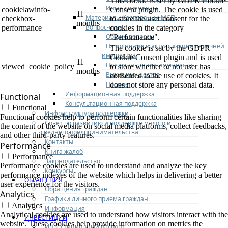
This cookie is set by GDPR Cookie
Иные документы
cookielawinfo-
Consent plugin. The cookie is used
11
Материалы Корпорации МСП
checkbox-
to store the user consent for the
months
Вопрос-ответ
performance
cookies in the category
Общие вопросы
"Performance".
Наполнение и актуализация перечней
The cookie is set by the GDPR
имущества
Cookie Consent plugin and is used
11
Предоставление имущества
viewed_cookie_policy
to store whether or not user has
months
Выкуп имущества
consented to the use of cookies. It
Прочие
does not store any personal data.
Информационная поддержка
Functional
Консультационная поддержка
Functional
Инфраструктура поддержки
Functional cookies help to perform certain functionalities like sharing
Совет по развитию и поддержке малого и
the content of the website on social media platforms, collect feedbacks,
среднего предпринимательства
and other third-party features.
Контакты
Performance
Книга жалоб
Performance
Законодательство
Performance cookies are used to understand and analyze the key
Конкурсы
performance indexes of the website which helps in delivering a better
ОБРАЩЕНИЯ
user experience for the visitors.
Обращения граждан
Analytics
Графики личного приема граждан
Analytics
Информация
Analytical cookies are used to understand how visitors interact with the
ИНВЕСТИЦИИ
website. These cookies help provide information on metrics the
Инвестиционный паспорт