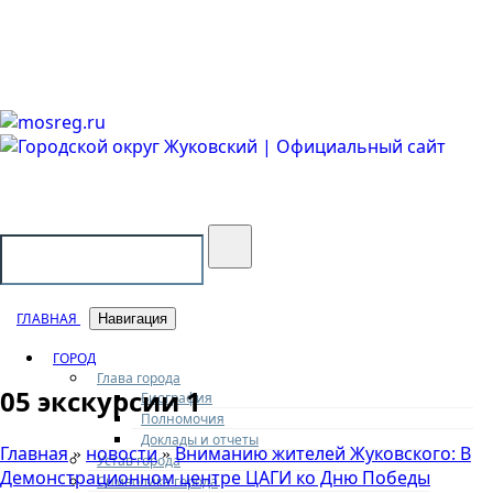
Городской округ Жуковский
Официальный сайт
ГЛАВНАЯ
Навигация
ГОРОД
Глава города
05 экскурсии 1
Биография
Полномочия
Доклады и отчеты
Главная
новости
Вниманию жителей Жуковского: В
»
»
Устав города
Демонстрационном центре ЦАГИ ко Дню Победы
Символика города