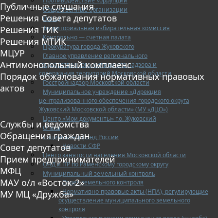
Противодействие коррупции
Публичные слушания
Общественные организации
Решения Совета депутатов
ОМВД
Территориальная избирательная комиссия
Решения ТИК
Контрольно — счетная палата
Решения МТИК
Прокуратура города Жуковского
МЦУР
Главное управление регионального
Антимонопольный комплаенс
государственного жилищного надзора и
содержания территорий Московской области
Порядок обжалования нормативных правовых
Госстройнадзор Московской области
актов
Муниципальное учреждение «Дирекция
централизованного обеспечения городского округа
Жуковский Московской области» (МУ «ДЦО»)
Центр «Мои документы» г.о. Жуковский
Службы и ведомства
Опека
Обращения граждан
Социальный фонд России
Новости СФР
Совет депутатов
Центр занятости населения Московской области
Прием предпринимателей
ОНД и ПР по Раменскому городскому округу
МФЦ
Муниципальный земельный контроль
МАУ о/л «Восток-2»
Отдел земельного контроля
Нормативно-правовые акты (НПА), регулирующие
МУ МЦ «Дружба»
осуществление муниципального земельного
контроля