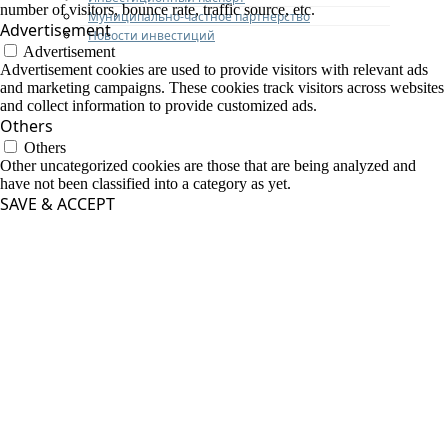
number of visitors, bounce rate, traffic source, etc.
Муниципально-частное партнерство
Advertisement
Новости инвестиций
Advertisement
Advertisement cookies are used to provide visitors with relevant ads
and marketing campaigns. These cookies track visitors across websites
and collect information to provide customized ads.
Others
Others
Other uncategorized cookies are those that are being analyzed and
have not been classified into a category as yet.
SAVE & ACCEPT