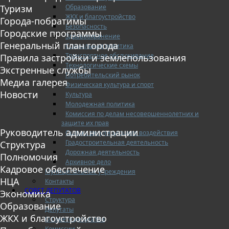
Образование
Туризм
ЖКХ и благоустройство
Города-побратимы
Безопасность
Городские программы
Здравоохранение
Генеральный план города
Социальная политика
Транспортное обслуживание
Правила застройки и землепользования
Технологические схемы
Экстренные службы
Потребительский рынок
Медиа галерея
Физическая культура и спорт
Новости
Культура
Молодежная политика
Комиссия по делам несовершеннолетних и
защите их прав
Руководитель администрации
Оценка регулирующего воздействия
Градостроительная деятельность
Структура
Дорожная деятельность
Полномочия
Архивное дело
Кадровое обеспечение
Муниципальные учреждения
НЦА
Контакты
СОВЕТ ДЕПУТАТОВ
Экономика
Структура
Образование
Депутаты
ЖКХ и благоустройство
О Совете депутатов
Комиссии