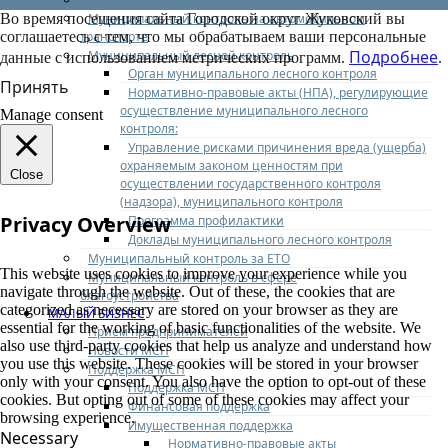
Муниципальный контроль на автомобильном
Во время посещения сайта Городской округ Жуковский вы
транспорте
соглашаетесь с тем, что мы обрабатываем ваши персональные
Подробнее
Муниципальный лесной контроль
данные с использованием метрических программ.
.
Орган муниципального лесного контроля
Принять
Нормативно-правовые акты (НПА), регулирующие
осуществление муниципального лесного
Manage consent
контроля:
Управление рисками причинения вреда (ущерба)
охраняемым законом ценностям при
Close
осуществлении государственного контроля
(надзора), муниципального контроля
Privacy Overview
Программа профилактики
Доклады муниципального лесного контроля
Муниципальный контроль за ЕТО
This website uses cookies to improve your experience while you
Муниципальный контроль в сфере
navigate through the website. Out of these, the cookies that are
благоустройства
categorized as necessary are stored on your browser as they are
МАЛЫЙ БИЗНЕС
essential for the working of basic functionalities of the website. We
Прием предпринимателей
also use third-party cookies that help us analyze and understand how
Новости МСП
you use this website. These cookies will be stored in your browser
Поддержка МСП
only with your consent. You also have the option to opt-out of these
Поддержка МСП
cookies. But opting out of some of these cookies may affect your
Финансовая поддержка
browsing experience.
Имущественная поддержка
Necessary
Нормативно-правовые акты