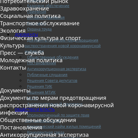
Потребительский рынок
Кадровое обеспечение
Здравоохранение
Приемная
Социальная политика
Интернет-приемная
Транспортное обслуживание
Регламент
Охрана труда
Экология
ДОКУМЕНТЫ
Физическая культура и спорт
Документы по мерам предотвращения
Культура
распространения новой коронавирусной
инфекции
Пресс — служба
Общественные обсуждения
Молодежная политика
Постановления
Контакты
Антикоррупционная экспертиза
Публичные слушания
Решения Совета депутатов
Решения ТИК
Документы
Решения МТИК
Документы по мерам предотвращения
МЦУР
Антимонопольный комплаенс
распространения новой коронавирусной
ОБЩЕСТВО И ВЛАСТЬ
инфекции
Уполномоченный по защите прав
Общественные обсуждения
предпринимателей
Постановления
Коммерческий найм жилых помещений
Конкурентная среда
Антикоррупционная экспертиза