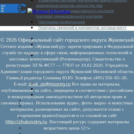
Управление рисками причинения вреда (ущерба)
охраняемым законом ценностям при
осуществлении государственного контроля
(надзора), муниципального контроля
Программа профилактики
Перечень сведений и документов, которые могут
запрашиваться у контролируемого лица
Доклады муниципального земельного контроля
© 2026 Официальный сайт городского округа Жуковский
Проекты нормативно-правовых актов отдела
Сетевое издание «Жуковский.ру» зарегистрировано в Федеральной
земельного контроля
службе по надзору в сфере связи, информационных технологий и
Иные сведения о работе отдела земельного
массовых коммуникаций (Роскомнадзор). Свидетельство о
контроля
регистрации ЭЛ № ФС77 — 77837 от 19.02.2020. Учредитель
Бюджет для граждан
Администрация городского округа Жуковский Московской области.
Росреестр
Муниципальный финансовый контроль
Главный редактор Сошкина Ю.Ю. Телефон: (495) 556–65–26.
Нормативные документы
zhuk_ps@mosreg.ru
E‑mail:
Все права на материалы,
План работ
опубликованные на сайте, защищены в соответствии с российским
Отчеты
и международным законодательством об авторском праве и
Муниципальный жилищный контроль
смежных правах. Использование аудио-, фото- видео- и новостных
Реестр земельных участков с неоформленными
материалов, размещенных на сайте, допускается только с
объектами недвижимого имущества
разрешения правообладателя и со ссылкой на сайт
Перечень объектов недвижимого имущества г.о.
http://zhukovskiy.ru
. Настоящий ресурс содержит материалы
Жуковский
Списки кандидатов в присяжные заседатели
возрастного ценза 12+»
Служба судебных приставов