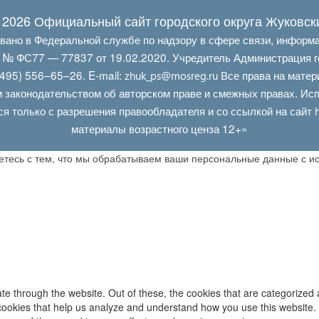
 2026 Официальный сайт городского округа Жуковск
овано в Федеральной службе по надзору в сфере связи, информ
Л № ФС77 — 77837 от 19.02.2020. Учредитель Администрация г
495) 556–65–26. E‑mail:
Все права на матер
zhuk_ps@mosreg.ru
 законодательством об авторском праве и смежных правах. Испо
ся только с разрешения правообладателя и со ссылкой на сайт
материалы возрастного ценза 12+»
аетесь с тем, что мы обрабатываем ваши персональные данные с 
e through the website. Out of these, the cookies that are categorized 
y cookies that help us analyze and understand how you use this website.