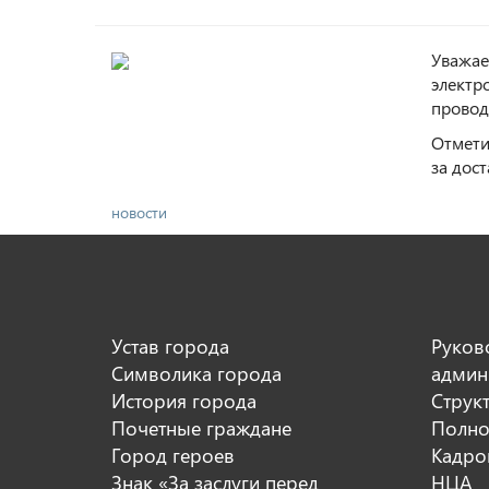
Уважае
электр
провод
Отмети
за дос
новости
Устав города
Руков
Символика города
админ
История города
Струк
Почетные граждане
Полно
Город героев
Кадро
Знак «За заслуги перед
НЦА