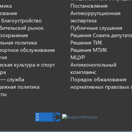
мика
Постановления
ование
Антикоррупционная
 благоустройство
экспертиза
бительский рынок
Публичные слушания
оохранение
Решения Совета депутат
льная политика
Решения ТИК
портное обслуживание
Решения МТИК
гия
МЦУР
ская культура и спорт
Антимонопольный
ура
комплаенс
 — служба
Порядок обжалования
ежная политика
нормативных правовых 
кты