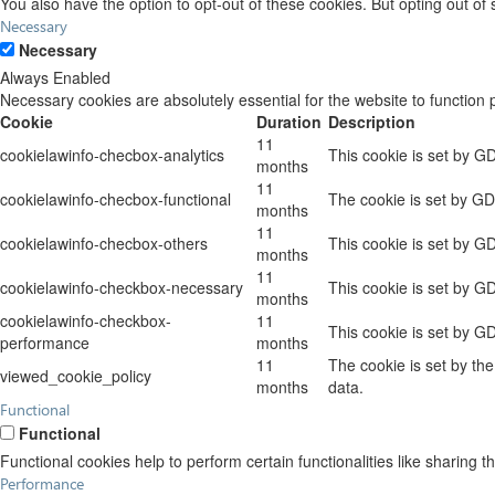
You also have the option to opt-out of these cookies. But opting out o
Necessary
Necessary
Always Enabled
Necessary cookies are absolutely essential for the website to function 
Cookie
Duration
Description
11
cookielawinfo-checbox-analytics
This cookie is set by G
months
11
cookielawinfo-checbox-functional
The cookie is set by GD
months
11
cookielawinfo-checbox-others
This cookie is set by G
months
11
cookielawinfo-checkbox-necessary
This cookie is set by G
months
cookielawinfo-checkbox-
11
This cookie is set by G
performance
months
11
The cookie is set by th
viewed_cookie_policy
months
data.
Functional
Functional
Functional cookies help to perform certain functionalities like sharing t
Performance