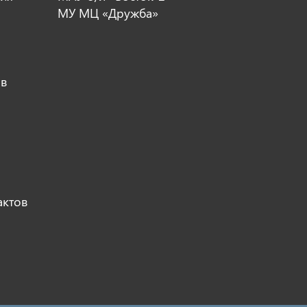
МУ МЦ «Дружба»
ов
актов