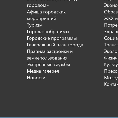
городом»
Эконо
Афиша городских
Образ
мероприятий
ЖКХ и
Туризм
Потре
Города-побратимы
Здрав
Городские программы
Социа
Генеральный план города
Транс
Правила застройки и
Эколо
землепользования
Физиче
Экстренные службы
Культ
Медиа галерея
Пресс
Новости
Молод
Конта