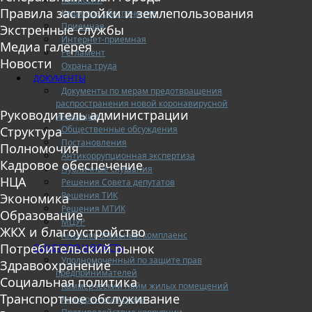
Правила застройки и землепользования
Кадровое обеспечение
Приемная
Экстренные службы
Интернет-приемная
Медиа галерея
Регламент
Новости
Охрана труда
ДОКУМЕНТЫ
Документы по мерам предотвращения
распространения новой коронавирусной
Руководитель администрации
инфекции
Общественные обсуждения
Структура
Постановления
Полномочия
Антикоррупционная экспертиза
Кадровое обеспечение
Публичные слушания
НЦА
Решения Совета депутатов
Решения ТИК
Экономика
Решения МТИК
Образование
МЦУР
ЖКХ и благоустройство
Антимонопольный комплаенс
Потребительский рынок
ОБЩЕСТВО И ВЛАСТЬ
Уполномоченный по защите прав
Здравоохранение
предпринимателей
Социальная политика
Коммерческий найм жилых помещений
Транспортное обслуживание
Конкурентная среда