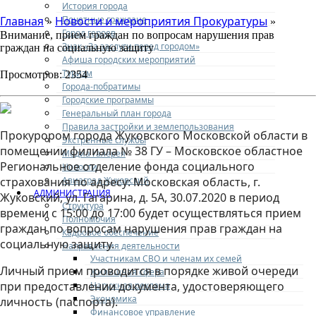
История города
Почетные граждане
Главная
Новости и мероприятия Прокуратуры
»
»
Город героев
Внимание, прием граждан по вопросам нарушения прав
Знак «За заслуги перед городом»
граждан на социальную защиту
Афиша городских мероприятий
Туризм
Просмотров: 2354
Города-побратимы
Городские программы
Генеральный план города
Правила застройки и землепользования
Прокурором города Жуковского Московской области в
Экстренные службы
помещении филиала № 38 ГУ – Московское областное
Медиа галерея
Региональное отделение фонда социального
Новости
Авиаград Жуковский
страхования по адресу: Московская область, г.
АДМИНИСТРАЦИЯ
Жуковский, ул. Гагарина, д. 5А, 30.07.2020 в период
Структура
времени с 15:00 до 17:00 будет осуществляться прием
Полномочия
граждан по вопросам нарушения прав граждан на
Кадровое обеспечение
социальную защиту.
Направления деятельности
Участникам СВО и членам их семей
Личный прием проводится в порядке живой очереди
Жилищная сфера
при предоставлении документа, удостоверяющего
Наружная реклама
Экономика
личность (паспорта).
Финансовое управление