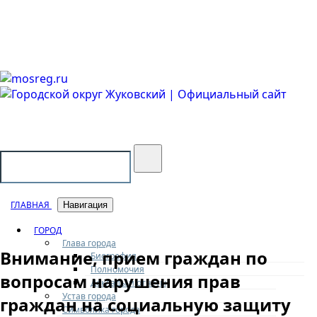
Городской округ Жуковский
Официальный сайт
ГЛАВНАЯ
Навигация
ГОРОД
Глава города
Внимание, прием граждан по
Биография
Полномочия
вопросам нарушения прав
Доклады и отчеты
Устав города
граждан на социальную защиту
Символика города