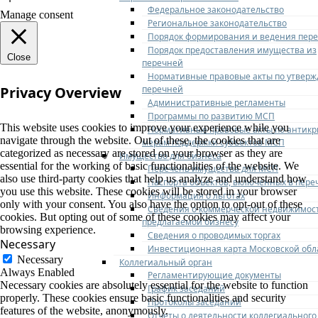
Федеральное законодательство
Manage consent
Региональное законодательство
Порядок формирования и ведения пер
Порядок предоставления имущества из
Close
перечней
Нормативные правовые акты по утвер
перечней
Privacy Overview
Административные регламенты
Программы по развитию МСП
This website uses cookies to improve your experience while you
Нормативные правовые акты по антик
navigate through the website. Out of these, the cookies that are
мерам поддержки субъектов МСП
categorized as necessary are stored on your browser as they are
Имущество для бизнеса
essential for the working of basic functionalities of the website. We
Перечень имущества для МСП
also use third-party cookies that help us analyze and understand how
Паспорта объектов, включенных в пере
you use this website. These cookies will be stored in your browser
Информация о льготах
only with your consent. You also have the option to opt-out of these
Сведения о коммерческой недвижимос
cookies. But opting out of some of these cookies may affect your
предлагаемой бизнесу
browsing experience.
Сведения о проводимых торгах
Necessary
Инвестиционная карта Московской обл
Necessary
Коллегиальный орган
Always Enabled
Регламентирующие документы
Necessary cookies are absolutely essential for the website to function
График заседаний
properly. These cookies ensure basic functionalities and security
Протоколы заседаний
features of the website, anonymously.
Отчеты о деятельности коллегиального