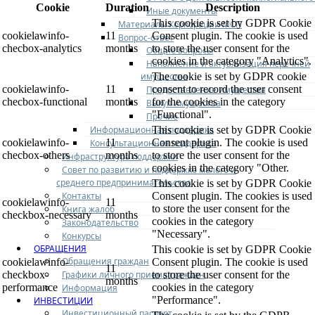
Cookie
Duration
Description
Иные документы
This cookie is set by GDPR Cookie
Материалы Корпорации МСП
cookielawinfo-
11
Consent plugin. The cookie is used
Вопрос-ответ
checbox-analytics
months
to store the user consent for the
Общие вопросы
cookies in the category "Analytics".
Наполнение и актуализация перечней
имущества
The cookie is set by GDPR cookie
cookielawinfo-
11
consent to record the user consent
Предоставление имущества
checbox-functional
months
for the cookies in the category
Выкуп имущества
"Functional".
Прочие
Информационная поддержка
This cookie is set by GDPR Cookie
cookielawinfo-
11
Consent plugin. The cookie is used
Консультационная поддержка
checbox-others
months
to store the user consent for the
Инфраструктура поддержки
cookies in the category "Other.
Совет по развитию и поддержке малого и
среднего предпринимательства
This cookie is set by GDPR Cookie
Контакты
Consent plugin. The cookies is used
cookielawinfo-
11
to store the user consent for the
Книга жалоб
checkbox-necessary
months
cookies in the category
Законодательство
"Necessary".
Конкурсы
ОБРАЩЕНИЯ
This cookie is set by GDPR Cookie
Обращения граждан
cookielawinfo-
Consent plugin. The cookie is used
11
Графики личного приема граждан
checkbox-
to store the user consent for the
months
performance
cookies in the category
Информация
"Performance".
ИНВЕСТИЦИИ
Инвестиционный паспорт