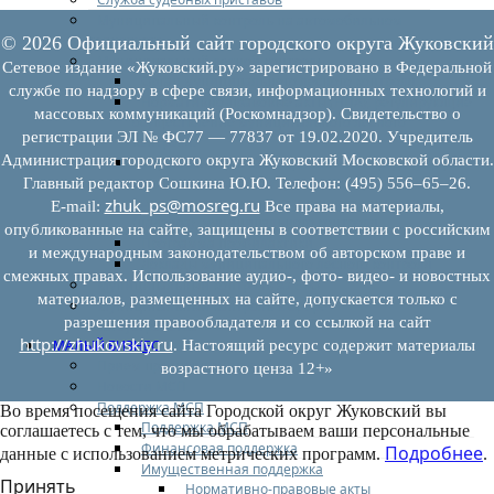
Муниципальный контроль на автомобильном
транспорте
© 2026 Официальный сайт городского округа Жуковский
Муниципальный лесной контроль
Сетевое издание «Жуковский.ру» зарегистрировано в Федеральной
Орган муниципального лесного контроля
службе по надзору в сфере связи, информационных технологий и
Нормативно-правовые акты (НПА), регулирующие
массовых коммуникаций (Роскомнадзор). Свидетельство о
осуществление муниципального лесного
регистрации ЭЛ № ФС77 — 77837 от 19.02.2020. Учредитель
контроля:
Администрация городского округа Жуковский Московской области.
Управление рисками причинения вреда (ущерба)
охраняемым законом ценностям при
Главный редактор Сошкина Ю.Ю. Телефон: (495) 556–65–26.
осуществлении государственного контроля
zhuk_ps@mosreg.ru
E‑mail:
Все права на материалы,
(надзора), муниципального контроля
опубликованные на сайте, защищены в соответствии с российским
Программа профилактики
и международным законодательством об авторском праве и
Доклады муниципального лесного контроля
смежных правах. Использование аудио-, фото- видео- и новостных
Муниципальный контроль за ЕТО
материалов, размещенных на сайте, допускается только с
Муниципальный контроль в сфере
разрешения правообладателя и со ссылкой на сайт
благоустройства
http://zhukovskiy.ru
МАЛЫЙ БИЗНЕС
. Настоящий ресурс содержит материалы
Прием предпринимателей
возрастного ценза 12+»
Новости МСП
Поддержка МСП
Во время посещения сайта Городской округ Жуковский вы
Поддержка МСП
соглашаетесь с тем, что мы обрабатываем ваши персональные
Финансовая поддержка
Подробнее
данные с использованием метрических программ.
.
Имущественная поддержка
Принять
Нормативно-правовые акты