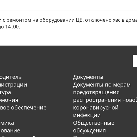
и с ремонтом на оборудовании ЦБ, отключено хвс в домах у
до 14 .00,
одитель
Документы
нистрации
Документы по мерам
тура
предотвращения
омочия
распространения ново
вое обеспечение
коронавирусной
инфекции
омика
Общественные
зование
обсуждения