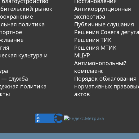
 благоустройство
Постановления
бительский рынок
Антикоррупционная
оохранение
экспертиза
льная политика
Публичные слушания
портное
Решения Совета депут
уживание
Решения ТИК
гия
Решения МТИК
еская культура и
МЦУР
Антимонопольный
ура
комплаенс
 — служба
Порядок обжалования
ежная политика
нормативных правовы
кты
актов