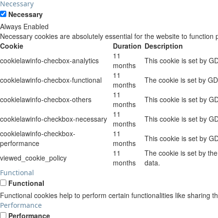
Necessary
Necessary
Always Enabled
Necessary cookies are absolutely essential for the website to function 
Cookie
Duration
Description
11
cookielawinfo-checbox-analytics
This cookie is set by G
months
11
cookielawinfo-checbox-functional
The cookie is set by GD
months
11
cookielawinfo-checbox-others
This cookie is set by G
months
11
cookielawinfo-checkbox-necessary
This cookie is set by G
months
cookielawinfo-checkbox-
11
This cookie is set by G
performance
months
11
The cookie is set by th
viewed_cookie_policy
months
data.
Functional
Functional
Functional cookies help to perform certain functionalities like sharing t
Performance
Performance