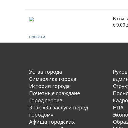
В связ
с 9.00 
новости
Устав города
Руков
Символика города
адми
История города
Струк
Почетные граждане
Полн
Город героев
Кадро
Знак «За заслуги перед
НЦА
городом»
Экон
Афиша городских
Обра