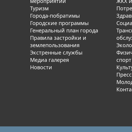
мероприятий
ЖКХ и
Туризм
Потре
Города-побратимы
Здрав
Городские программы
Социа
Генеральный план города
Транс
Правила застройки и
обсл
землепользования
Эколо
Экстренные службы
Физич
Медиа галерея
спорт
Новости
Культ
Пресс
Молод
Конта