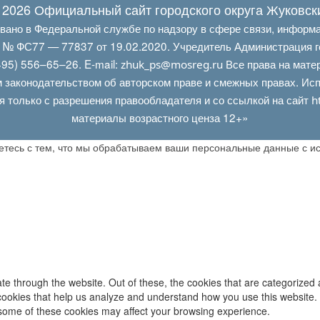
 2026 Официальный сайт городского округа Жуковск
овано в Федеральной службе по надзору в сфере связи, информ
Л № ФС77 — 77837 от 19.02.2020. Учредитель Администрация г
95) 556–65–26. E‑mail:
Все права на мате
zhuk_ps@mosreg.ru
 законодательством об авторском праве и смежных правах. Испо
я только с разрешения правообладателя и со ссылкой на сайт
h
материалы возрастного ценза 12+»
аетесь с тем, что мы обрабатываем ваши персональные данные с 
e through the website. Out of these, the cookies that are categorized 
y cookies that help us analyze and understand how you use this website.
f some of these cookies may affect your browsing experience.