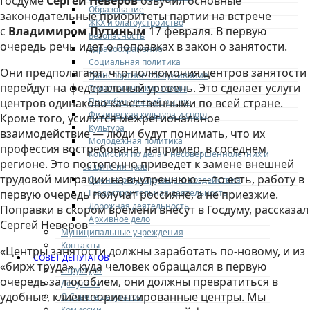
Госдуме
Сергей Неверов
озвучил основные
Образование
законодательные приоритеты партии на встрече
ЖКХ и благоустройство
с
Владимиром Путиным
17 февраля. В первую
Безопасность
очередь речь идет о поправках в закон о занятости.
Здравоохранение
Социальная политика
Они предполагают, что полномочия центров занятости
Транспортное обслуживание
перейдут на федеральный уровень. Это сделает услуги
Технологические схемы
Потребительский рынок
центров одинаково качественными по всей стране.
Физическая культура и спорт
Кроме того, усилится межрегиональное
Культура
взаимодействие — люди будут понимать, что их
Молодежная политика
профессия востребована, например, в соседнем
Комиссия по делам несовершеннолетних и
регионе. Это постепенно приведет к замене внешней
защите их прав
трудовой миграции на внутреннюю — то есть, работу в
Оценка регулирующего воздействия
Градостроительная деятельность
первую очередь получат россияне, а не приезжие.
Дорожная деятельность
Поправки в скором времени внесут в Госдуму, рассказал
Архивное дело
Сергей Неверов
Муниципальные учреждения
Контакты
«Центры занятости должны заработать по-новому, и из
СОВЕТ ДЕПУТАТОВ
«бирж труда», куда человек обращался в первую
Структура
очередь за пособием, они должны превратиться в
Депутаты
удобные, клиентоориентированные центры. Мы
О Совете депутатов
Комиссии