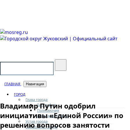
Городской округ Жуковский
Официальный сайт
ГЛАВНАЯ
Навигация
ГОРОД
Глава города
Владимир Путин одобрил
Биография
Полномочия
инициативы «Единой России» по
Доклады и отчеты
Устав города
решению вопросов занятости
Символика города