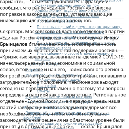
Управление рисками причинения вреда (ущерба)
варианте», — отметил руководитель фракции и
охраняемым законом ценностям при
сообщил, что ранее «Единая Россия» уже внесла
осуществлении государственного контроля
поправки в законодательство, устанавливающие
(надзора), муниципального контроля
индексацию для пенсионеров-опекунов.
Программа профилактики
Перечень сведений и документов, которые могут
Секретарь Московского областного отделения партии
запрашиваться у контролируемого лица
«Единая Россия», председатель Мособлдумы
Игорь
Доклады муниципального земельного контроля
Проекты нормативно-правовых актов отдела
Брынцалов
отметил важность и своевременность
земельного контроля
принимаемых мер социальной поддержки россиян.
Иные сведения о работе отдела земельного
«Кризисные явления, вызванные пандемией COVID-19,
контроля
нанесли серьезный вред экономике и социальной
Бюджет для граждан
сфере, в том числе и нашего, Подмосковного региона.
Росреестр
Муниципальный финансовый контроль
Вопросы рынка труда, поддержки граждан, попавших в
Нормативные документы
затруднительное положение, пенсионеров выходят
План работ
сегодня на первый план. Именно поэтому эти вопросы
Отчеты
определены партией как приоритетные. Региональное
Муниципальный жилищный контроль
отделение «Единой России», в первую очередь наша
Реестр земельных участков с неоформленными
партийная фракция в Мособлдуме предпримет все
объектами недвижимого имущества
Перечень объектов недвижимого имущества г.о.
необходимые усилия, чтобы соответствующие
Жуковский
законодательные решения на областном уровне были
Списки кандидатов в присяжные заседатели
приняты в оптимальные сроки», — сказал Брынцалов.
Служба судебных приставов