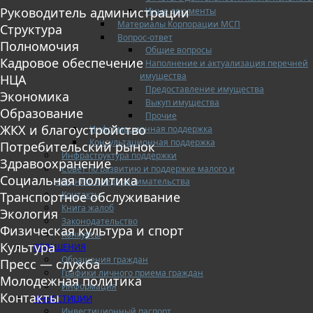
Руководитель администрации
Иные документы
Материалы Корпорации МСП
Структура
Вопрос-ответ
Полномочия
Общие вопросы
Кадровое обеспечение
Наполнение и актуализация перечней
имущества
НЦА
Предоставление имущества
Экономика
Выкуп имущества
Образование
Прочие
ЖКХ и благоустройство
Информационная поддержка
Консультационная поддержка
Потребительский рынок
Инфраструктура поддержки
Здравоохранение
Совет по развитию и поддержке малого и
Социальная политика
среднего предпринимательства
Контакты
Транспортное обслуживание
Книга жалоб
Экология
Законодательство
Физическая культура и спорт
Конкурсы
Культура
ОБРАЩЕНИЯ
Обращения граждан
Пресс — служба
Графики личного приема граждан
Молодежная политика
Информация
Контакты
ИНВЕСТИЦИИ
Инвестиционный паспорт