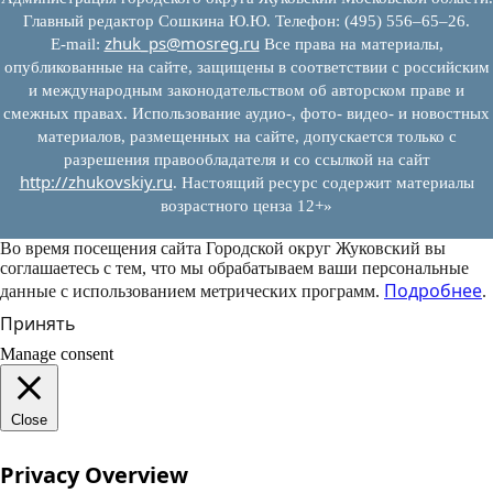
Главный редактор Сошкина Ю.Ю. Телефон: (495) 556–65–26.
zhuk_ps@mosreg.ru
E‑mail:
Все права на материалы,
опубликованные на сайте, защищены в соответствии с российским
и международным законодательством об авторском праве и
смежных правах. Использование аудио-, фото- видео- и новостных
материалов, размещенных на сайте, допускается только с
разрешения правообладателя и со ссылкой на сайт
http://zhukovskiy.ru
. Настоящий ресурс содержит материалы
возрастного ценза 12+»
Во время посещения сайта Городской округ Жуковский вы
соглашаетесь с тем, что мы обрабатываем ваши персональные
Подробнее
данные с использованием метрических программ.
.
Принять
Manage consent
Close
Privacy Overview