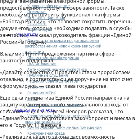
предлагаем развитие электронной формы
Кадровое обеспечение
предоставления госуслуг в сфере занятости. Также
Приемная
необходимо расширить функционал платформы
Интернет-приемная
«Работа в России». Это позволит сократить перечень
Регламент
документов, которые необходимо подавать в службы
Охрана труда
занятости», — сказал руководитель фракции «Единой
ДОКУМЕНТЫ
Документы по мерам предотвращения
России» в Госдуме.
распространения новой коронавирусной
инфекции
Владимир Путин предложения партии в сфере
Общественные обсуждения
занятости поддержал.
Постановления
Антикоррупционная экспертиза
«Давайте совместно с Правительством проработаем
Публичные слушания
отдельно, я соответствующее поручение на этот счет
Решения Совета депутатов
сформулирую», — сказал глава государства.
Решения ТИК
Решения МТИК
Еще одна инициатива Единой России направлена на
МЦУР
защиту гарантированного минимального дохода от
Антимонопольный комплаенс
ОБЩЕСТВО И ВЛАСТЬ
списания за долги. Сергей Неверов рассказал, что
Уполномоченный по защите прав
«Единая Россия» подготовила законопроект и внесла в
предпринимателей
его в Госдуму 11 февраля.
Коммерческий найм жилых помещений
Конкурентная среда
«Реализация нашего закона даст возможность