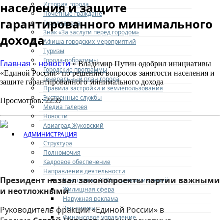
населения и защите
История города
Почетные граждане
гарантированного минимального
Город героев
Знак «За заслуги перед городом»
дохода
Афиша городских мероприятий
Туризм
Города-побратимы
Главная
новости
»
» Владимир Путин одобрил инициативы
Городские программы
«Единой России» по решению вопросов занятости населения и
Генеральный план города
защите гарантированного минимального дохода
Правила застройки и землепользования
Экстренные службы
Просмотров: 2259
Медиа галерея
Новости
Авиаград Жуковский
АДМИНИСТРАЦИЯ
Структура
Полномочия
Кадровое обеспечение
Направления деятельности
Президент назвал законопроекты партии важными
Участникам СВО и членам их семей
Жилищная сфера
и неотложными
Наружная реклама
Экономика
Руководитель фракции «Единой России» в
Финансовое управление