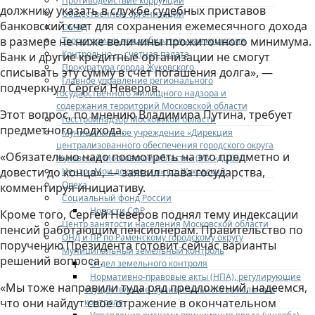
Противодействие коррупции
должнику указать в службе судебных приставов
Общественные организации
банковский счет для сохранения ежемесячного дохода
ОМВД
в размере не ниже величины прожиточного минимума.
Территориальная избирательная комиссия
Контрольно — счетная палата
Банк и другие кредитные организации не смогут
Прокуратура города Жуковского
списывать эту сумму в счет погашения долга», —
Главное управление регионального
подчеркнул Сергей Неверов.
государственного жилищного надзора и
содержания территорий Московской области
Этот вопрос, по мнению Владимира Путина, требует
Госстройнадзор Московской области
предметного подхода.
Муниципальное учреждение «Дирекция
централизованного обеспечения городского округа
«Обязательно надо посмотреть на это предметно и
Жуковский Московской области» (МУ «ДЦО»)
довести до конца», — заявил глава государства,
Центр «Мои документы» г.о. Жуковский
Опека
комментируя инициативу.
Социальный фонд России
Новости СФР
Кроме того, Сергей Неверов поднял тему индексации
Центр занятости населения Московской области
пенсий работающим пенсионерам. Правительство по
ОНД и ПР по Раменскому городскому округу
поручению Президента готовит сейчас варианты
Муниципальный земельный контроль
решений вопроса.
Отдел земельного контроля
Нормативно-правовые акты (НПА), регулирующие
«Мы тоже направили туда ряд предложений, надеемся,
осуществление муниципального земельного
что они найдут свое отражение в окончательном
контроля