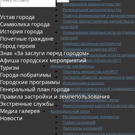
Федеральное законодательство
Региональное законодательство
Порядок формирования и ведения пер
Устав города
Порядок предоставления имущества из
Символика города
перечней
История города
Нормативные правовые акты по утвер
Почетные граждане
перечней
Административные регламенты
Город героев
Программы по развитию МСП
Знак «За заслуги перед городом»
Нормативные правовые акты по антик
Афиша городских мероприятий
мерам поддержки субъектов МСП
Имущество для бизнеса
Туризм
Перечень имущества для МСП
Города-побратимы
Паспорта объектов, включенных в пере
Городские программы
Информация о льготах
Генеральный план города
Сведения о коммерческой недвижимос
предлагаемой бизнесу
Правила застройки и землепользования
Сведения о проводимых торгах
Экстренные службы
Инвестиционная карта Московской обл
Медиа галерея
Коллегиальный орган
Регламентирующие документы
Новости
График заседаний
Протоколы заседаний
Отчеты о деятельности коллегиального