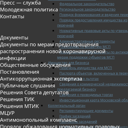
Пресс — служба
Федеральное законодательство
Молодежная политика
Региональное законодательство
Порядок формирования и ведения пер
Контакты
Порядок предоставления имущества из
перечней
Нормативные правовые акты по утвер
перечней
Документы
Административные регламенты
Документы по мерам предотвращения
Программы по развитию МСП
распространения новой коронавирусной
Нормативные правовые акты по антик
инфекции
мерам поддержки субъектов МСП
Имущество для бизнеса
Общественные обсуждения
Перечень имущества для МСП
Постановления
Паспорта объектов, включенных в пере
Антикоррупционная экспертиза
Информация о льготах
Сведения о коммерческой недвижимос
Публичные слушания
предлагаемой бизнесу
Решения Совета депутатов
Сведения о проводимых торгах
Решения ТИК
Инвестиционная карта Московской обл
Решения МТИК
Коллегиальный орган
Регламентирующие документы
МЦУР
График заседаний
Антимонопольный комплаенс
Протоколы заседаний
Порядок обжалования нормативных правовых
Отчеты о деятельности коллегиального