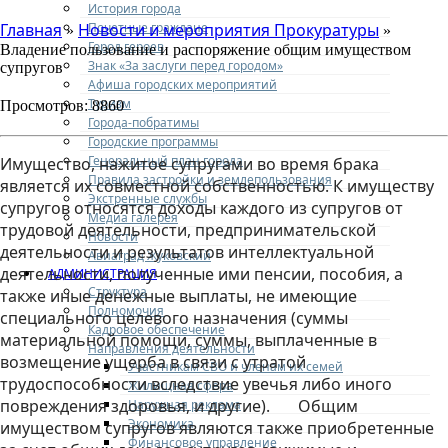
История города
Почетные граждане
Главная
Новости и мероприятия Прокуратуры
»
»
Город героев
Владение пользование и распоряжение общим имуществом
Знак «За заслуги перед городом»
супругов
Афиша городских мероприятий
Туризм
Просмотров: 8860
Города-побратимы
Городские программы
Генеральный план города
Имущество, нажитое супругами во время брака
Правила застройки и землепользования
является их совместной собственностью. К имуществу
Экстренные службы
супругов относятся доходы каждого из супругов от
Медиа галерея
трудовой деятельности, предпринимательской
Новости
деятельности и результатов интеллектуальной
Авиаград Жуковский
деятельности, полученные ими пенсии, пособия, а
АДМИНИСТРАЦИЯ
Структура
также иные денежные выплаты, не имеющие
Полномочия
специального целевого назначения (суммы
Кадровое обеспечение
материальной помощи, суммы, выплаченные в
Направления деятельности
возмещение ущерба в связи с утратой
Участникам СВО и членам их семей
трудоспособности вследствие увечья либо иного
Жилищная сфера
повреждения здоровья, и другие). Общим
Наружная реклама
Экономика
имуществом супругов являются также приобретенные
Финансовое управление