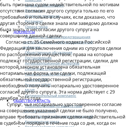
быть признана судом недействительной по мотивам
Кадровое обеспечение
отсутствия согласия другого супруга только по его
Приемная
Интернет-приемная
требованию и только в случаях, если доказано, что
Регламент
другая сторона о сделке знала или заведомо должна
Охрана труда
была знать о несогласии другого супруга на
ДОКУМЕНТЫ
совершение данной сделки.
Документы по мерам предотвращения
Согласно ст. 35 Семейного кодекса Российской
распространения новой коронавирусной
инфекции
Федерации для заключения одним из супругов сделки
Общественные обсуждения
по распоряжению имуществом, права на которые
Постановления
подлежат государственной регистрации, сделки, для
Антикоррупционная экспертиза
которой законом установлена обязательная
Публичные слушания
нотариальная форма, или сделки, подлежащей
Решения Совета депутатов
обязательной государственной регистрации,
Решения ТИК
Решения МТИК
необходимо получить нотариально удостоверенное
МЦУР
согласие другого супруга. Эта норма действует с 29
Антимонопольный комплаенс
декабря 2015 года.
ОБЩЕСТВО И ВЛАСТЬ
Супруг, чье нотариально удостоверенное согласие
Уполномоченный по защите прав
на совершение указанной сделки не было получено,
предпринимателей
вправе требовать признания сделки недействительной
Коммерческий найм жилых помещений
Конкурентная среда
в судебном порядке в течение года со дня, когда он