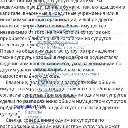
за счет общих доходов супругов движимые и
Образование
недвижимые вещи, ценные бумаги, паи, вклады, доли в
ЖКХ и благоустройство
капитале, внесенные в кредитные учреждения или в
Безопасность
иные коммерческие организации, и любое другое
Здравоохранение
нажитое супругами в период брака имущество
Социальная политика
Транспортное обслуживание
независимо от того, на имя кого из супругов оно
Технологические схемы
приобретено либо на имя кого и кем из супругов
Потребительский рынок
внесены денежные средства.
Физическая культура и спорт
Право на общее имущество супругов принадлежит
Культура
также супругу, который в период брака осуществлял
Молодежная политика
ведение домашнего хозяйства, уход за детьми или по
Комиссия по делам несовершеннолетних и
защите их прав
другим уважительным причинам не имел
Оценка регулирующего воздействия
самостоятельного дохода.
Градостроительная деятельность
Владение, пользование и распоряжение общим
Дорожная деятельность
имуществом супругов осуществляются по обоюдному
Архивное дело
согласию супругов. При совершении одним из супругов
Муниципальные учреждения
сделки по распоряжению общим имуществом супругов
Контакты
СОВЕТ ДЕПУТАТОВ
предполагается, что он действует с согласия другого
Структура
супруга.
Депутаты
Сделка, совершенная одним из супругов по
О Совете депутатов
распоряжению общим имуществом супругов, может
Комиссии