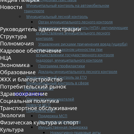
Муниципальный контроль на автомобильном
Новости
транспорте
Муниципальный лесной контроль
Орган муниципального лесного контроля
Нормативно-правовые акты (НПА), регулирующие
Руководитель администрации
осуществление муниципального лесного
Структура
контроля:
Полномочия
Управление рисками причинения вреда (ущерба)
охраняемым законом ценностям при
Кадровое обеспечение
осуществлении государственного контроля
НЦА
(надзора), муниципального контроля
Экономика
Программа профилактики
Образование
Доклады муниципального лесного контроля
Муниципальный контроль за ЕТО
ЖКХ и благоустройство
Муниципальный контроль в сфере
Потребительский рынок
благоустройства
Здравоохранение
МАЛЫЙ БИЗНЕС
Прием предпринимателей
Социальная политика
Новости МСП
Транспортное обслуживание
Поддержка МСП
Экология
Поддержка МСП
Физическая культура и спорт
Финансовая поддержка
Имущественная поддержка
Культура
Нормативно-правовые акты