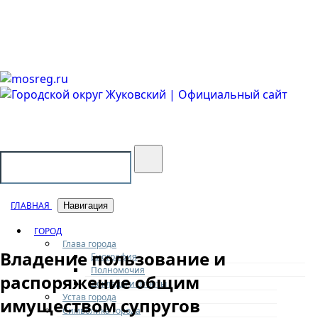
Городской округ Жуковский
Официальный сайт
ГЛАВНАЯ
Навигация
ГОРОД
Глава города
Владение пользование и
Биография
Полномочия
распоряжение общим
Доклады и отчеты
Устав города
имуществом супругов
Символика города