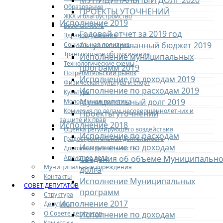
МУНИЦИПАЛЬНЫЙ ДОЛГ 2020
Образование
ПРОЕКТЫ УТОЧНЕНИЙ
ЖКХ и благоустройство
Исполнение 2019
Безопасность
Годовой отчет за 2019 год
Здравоохранение
Актуализированный бюджет 2019
Социальная политика
Транспортное обслуживание
Исполнение муниципальных
Технологические схемы
программ 2019
Потребительский рынок
Исполнение по доходам 2019
Физическая культура и спорт
Исполнение по расходам 2019
Культура
Муниципальный долг 2019
Молодежная политика
Комиссия по делам несовершеннолетних и
Проекты уточнений
защите их прав
Исполнение 2018
Оценка регулирующего воздействия
Исполнение по расходам
Градостроительная деятельность
Исполнение по доходам
Дорожная деятельность
Архивное дело
Сведения об объеме Муниципально
Муниципальные учреждения
долга
Контакты
Исполнение Муниципальных
СОВЕТ ДЕПУТАТОВ
программ
Структура
Исполнение 2017
Депутаты
О Совете депутатов
Исполнение по доходам
Комиссии