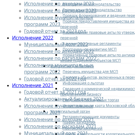
Исполнение по доходам 2023
Федеральное законодательство
Региональное законодательство
Исполнение по расходам 2023
Порядок формирования и ведения пер
Исполнение муниципальных
Порядок предоставления имущества из
программ 2023
перечней
Годовой отчет за 2023 год
Нормативные правовые акты по утвер
Исполнение 2022
перечней
Административные регламенты
Муниципальный долг 2022
Программы по развитию МСП
Исполнение по доходам 2022
Нормативные правовые акты по антик
Исполнение по расходам 2022
мерам поддержки субъектов МСП
Исполнение муниципальных
Имущество для бизнеса
программ 2022
Перечень имущества для МСП
Паспорта объектов, включенных в пере
Годовой отчет за 2022 год
Информация о льготах
Исполнение 2021
Сведения о коммерческой недвижимос
Годовой отчет за 2021 год
предлагаемой бизнесу
Актуализированный бюджет 2021
Сведения о проводимых торгах
Исполнение муниципальных
Инвестиционная карта Московской обл
Коллегиальный орган
программ 2021
Регламентирующие документы
Исполнение по доходам 2021
График заседаний
Исполнение по расходам 2021
Протоколы заседаний
Муниципальный долг 2021
Отчеты о деятельности коллегиального