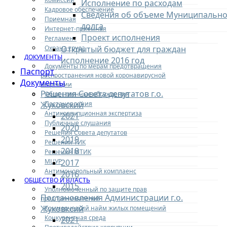
Исполнение по расходам
Кадровое обеспечение
Сведения об объеме Муниципально
Приемная
долга
Интернет-приемная
Проект исполнения
Регламент
Охрана труда
Открытый бюджет для граждан
ДОКУМЕНТЫ
исполнение 2016 год
Документы по мерам предотвращения
Паспорт
распространения новой коронавирусной
Документы
инфекции
Решения Совета депутатов г.о.
Общественные обсуждения
Постановления
Жуковский
Антикоррупционная экспертиза
2021
Публичные слушания
2020
Решения Совета депутатов
2019
Решения ТИК
2018
Решения МТИК
МЦУР
2017
Антимонопольный комплаенс
2016
ОБЩЕСТВО И ВЛАСТЬ
2015
Уполномоченный по защите прав
Постановления Администрации г.о.
предпринимателей
Жуковксий
Коммерческий найм жилых помещений
Конкурентная среда
2021