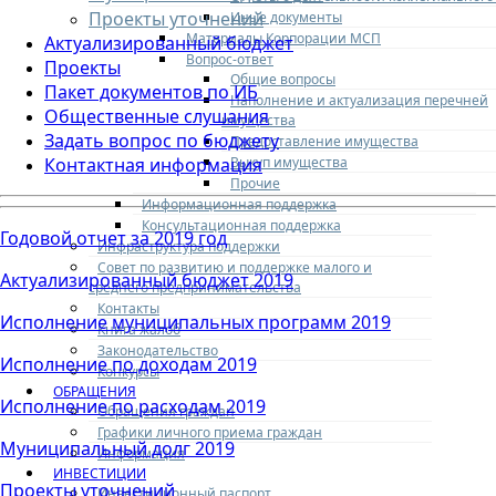
Проекты уточнений
Иные документы
Материалы Корпорации МСП
Актуализированный бюджет
Вопрос-ответ
Проекты
Общие вопросы
Пакет документов по ИБ
Наполнение и актуализация перечней
Общественные слушания
имущества
Задать вопрос по бюджету
Предоставление имущества
Выкуп имущества
Контактная информация
Прочие
Информационная поддержка
Консультационная поддержка
Годовой отчет за 2019 год
Инфраструктура поддержки
Совет по развитию и поддержке малого и
Актуализированный бюджет 2019
среднего предпринимательства
Контакты
Исполнение муниципальных программ 2019
Книга жалоб
Законодательство
Исполнение по доходам 2019
Конкурсы
ОБРАЩЕНИЯ
Исполнение по расходам 2019
Обращения граждан
Графики личного приема граждан
Муниципальный долг 2019
Информация
ИНВЕСТИЦИИ
Проекты уточнений
Инвестиционный паспорт