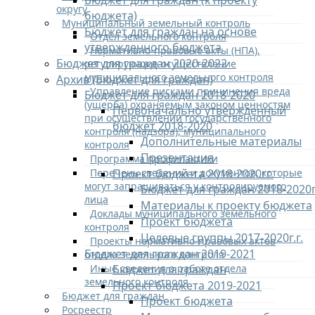
Бюджет для граждан (к проекту
округу
бюджета)
Муниципальный земельный контроль
Бюджет для граждан на основе
Отдел земельного контроля
утвержденного бюджета
Нормативно-правовые акты (НПА),
Бюджет для граждан 2020-2022
регулирующие осуществление
муниципального земельного контроля
Архив (Бюджет для граждан)
Управление рисками причинения вреда
Бюджет для граждан 2018-2020
(ущерба) охраняемым законом ценностям
Первоначально утвержденный
при осуществлении государственного
бюджет 2018-2020
контроля (надзора), муниципального
Дополнительные материалы
контроля
Презентация
Программа профилактики
Перечень сведений и документов, которые
Проект бюджета 2018-2020гг.
могут запрашиваться у контролируемого
Бюджет для граждан 2018-2020г
лица
Материалы к проекту бюджета
Доклады муниципального земельного
Проект бюджета
контроля
Целевые группы 2017-2020г.г.
Проекты нормативно-правовых актов
Бюджет для граждан 2019-2021
отдела земельного контроля
Иные сведения о работе отдела
Бюджет для граждан
земельного контроля
Проект бюджета 2019-2021
Бюджет для граждан
Проект бюджета
Росреестр