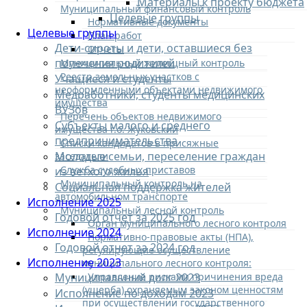
Материалы к проекту бюджета
Муниципальный финансовый контроль
Целевые группы
Нормативные документы
Целевые группы
План работ
Дети-сироты и дети, оставшиеся без
Отчеты
попечения родителей
Муниципальный жилищный контроль
Реестр земельных участков с
Учащиеся и студенты
неоформленными объектами недвижимого
Медработники, студенты медицинских
имущества
ВУЗов
Перечень объектов недвижимого
Субъекты малого и среднего
имущества г.о. Жуковский
предпринимательства
Списки кандидатов в присяжные
Молодые семьи, переселение граждан
заседатели
Служба судебных приставов
из ветхого жилья
Муниципальный контроль на
Социальная поддержка жителей
автомобильном транспорте
Исполнение 2025
Муниципальный лесной контроль
Годовой отчет за 2025 год
Орган муниципального лесного контроля
Исполнение 2024
Нормативно-правовые акты (НПА),
Годовой отчет за 2024 год
регулирующие осуществление
Исполнение 2023
муниципального лесного контроля:
Управление рисками причинения вреда
Муниципальный долг 2023
(ущерба) охраняемым законом ценностям
Исполнение по доходам 2023
при осуществлении государственного