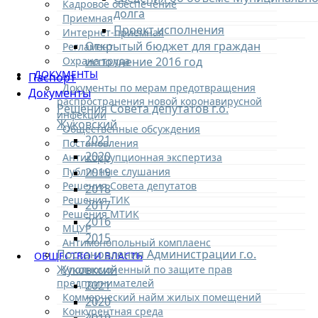
Кадровое обеспечение
долга
Приемная
Проект исполнения
Интернет-приемная
Открытый бюджет для граждан
Регламент
Охрана труда
исполнение 2016 год
ДОКУМЕНТЫ
Паспорт
Документы по мерам предотвращения
Документы
распространения новой коронавирусной
Решения Совета депутатов г.о.
инфекции
Жуковский
Общественные обсуждения
2021
Постановления
2020
Антикоррупционная экспертиза
Публичные слушания
2019
Решения Совета депутатов
2018
Решения ТИК
2017
Решения МТИК
2016
МЦУР
2015
Антимонопольный комплаенс
Постановления Администрации г.о.
ОБЩЕСТВО И ВЛАСТЬ
Жуковксий
Уполномоченный по защите прав
предпринимателей
2021
Коммерческий найм жилых помещений
2020
Конкурентная среда