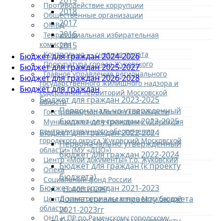
2019
Противодействие коррупции
2018
Общественные организации
2017
ОМВД
2016
Территориальная избирательная
комиссия
2015
Контрольно — счетная палата
Бюджет для граждан 2024-2026
Прокуратура города Жуковского
Бюджет для граждан 2025-2027
Главное управление регионального
Бюджет для граждан 2026-2028
государственного жилищного надзора и
Бюджет для граждан
содержания территорий Московской
Бюджет для граждан 2023-2025
области
Первоначально утвержденный
Госстройнадзор Московской области
бюджет для граждан 2023-2025
Муниципальное учреждение «Дирекция
централизованного обеспечения
Бюджет для граждан 2022-2024
городского округа Жуковский Московской
Первоначально утвержденный
области» (МУ «ДЦО»)
бюджет для граждан 2022-2024
Центр «Мои документы» г.о. Жуковский
Бюджет для граждан (к проекту
Опека
бюджета)
Социальный фонд России
Бюджет для граждан 2021-2023
Новости СФР
Допматериалы к проекту бюджета
Центр занятости населения Московской
области
2021-2023гг
ОНД и ПР по Раменскому городскому