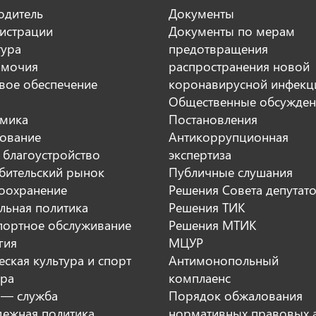
одитель
Документы
истрации
Документы по мерам
тура
предотвращения
мочия
распространения новой
вое обеспечение
коронавирусной инфекц
Общественные обсужден
мика
Постановления
ование
Антикоррупционная
 благоустройство
экспертиза
бительский рынок
Публичные слушания
оохранение
Решения Совета депутат
льная политика
Решения ТИК
портное обслуживание
Решения МТИК
гия
МЦУР
ская культура и спорт
Антимонопольный
ура
комплаенс
 — служба
Порядок обжалования
ежная политика
нормативных правовых 