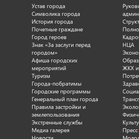
Устав города
Руков
Символика города
админ
История города
Струк
Почетные граждане
Полно
Город героев
Кадро
Знак «За заслуги перед
НЦА
городом»
Эконо
Афиша городских
Образ
мероприятий
ЖКХ и
Туризм
Потре
Города-побратимы
Здрав
Городские программы
Социа
Генеральный план города
Транс
Правила застройки и
Эколо
землепользования
Физиче
Экстренные службы
Культ
Медиа галерея
Пресс
Новости
Молод