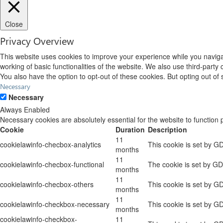
Close
Privacy Overview
This website uses cookies to improve your experience while you navigat
working of basic functionalities of the website. We also use third-part
You also have the option to opt-out of these cookies. But opting out o
Necessary
Necessary
Always Enabled
Necessary cookies are absolutely essential for the website to function 
Cookie
Duration
Description
11
cookielawinfo-checbox-analytics
This cookie is set by G
months
11
cookielawinfo-checbox-functional
The cookie is set by GD
months
11
cookielawinfo-checbox-others
This cookie is set by G
months
11
cookielawinfo-checkbox-necessary
This cookie is set by G
months
cookielawinfo-checkbox-
11