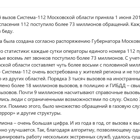
 вызов Система-112 Московской области приняла 1 июня 2015
спасения 112 поступило более 73 миллионов обращений. Кажд
 беду.
а была создана согласно распоряжению Губернатора Московс
о статистики: каждые сутки операторы единого номера 112 пр
ые восемь лет звонков поступило более 73 миллионов. С учет
ской области составляет чуть более восьми с половиной мил
– Система-112 очень востребована у жителей региона и не то
 из других областей. Порядка 3 тысяч вызовов на иностран
лено более 18 миллионов вызовов, в полицию и ГИБДД – свы
вызовов. Почти 9 миллионов насчитывают справочные вызовы.
лись люди с ограниченными возможностями по слуху. Около
оги. Помимо этого, было множество обращений в газовую служ
еррор» и другие структуры.
лиона – очень большая цифра. И из года в год, от вызова к в
нно улучшается. Так, благодаря алгоритму, позволяющему о
динировать работу нескольких экстренных служб, удалось су