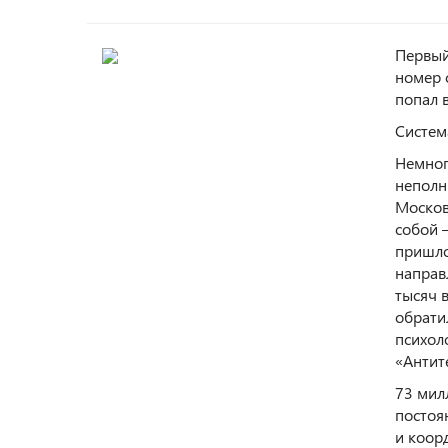
Первый
номер 
попал в
Систем
Немног
неполн
Москов
собой 
пришло
направ
тысяч 
обрати
психол
«Антит
73 мил
постоя
и коор