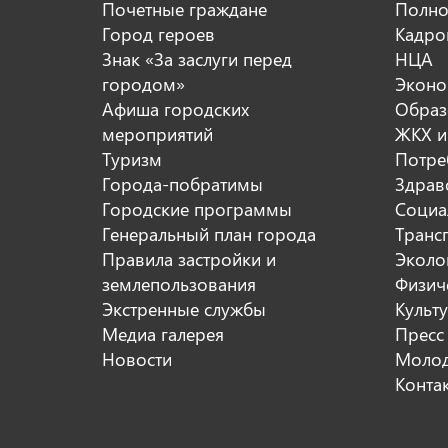
Почетные граждане
Полно
Город героев
Кадро
Знак «За заслуги перед
НЦА
городом»
Эконо
Афиша городских
Образ
мероприятий
ЖКХ и
Туризм
Потре
Города-побратимы
Здрав
Городские программы
Социа
Генеральный план города
Транс
Правила застройки и
Эколо
землепользования
Физиче
Экстренные службы
Культ
Медиа галерея
Пресс
Новости
Молод
Конта