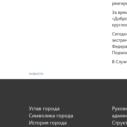
реагир
За вре
«Добро
кругло
Сегодн
экстре
Федера
Подмос
В Служ
новости
Устав города
Руков
Символика города
админ
История города
Струк