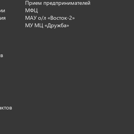
Прием предпринимателей
ии
МФЦ
ия
МАУ о/л «Восток-2»
МУ МЦ «Дружба»
ов
актов