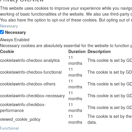
This website uses cookies to improve your experience while you navigat
working of basic functionalities of the website. We also use third-part
You also have the option to opt-out of these cookies. But opting out o
Necessary
Necessary
Always Enabled
Necessary cookies are absolutely essential for the website to function 
Cookie
Duration
Description
11
cookielawinfo-checbox-analytics
This cookie is set by G
months
11
cookielawinfo-checbox-functional
The cookie is set by GD
months
11
cookielawinfo-checbox-others
This cookie is set by G
months
11
cookielawinfo-checkbox-necessary
This cookie is set by G
months
cookielawinfo-checkbox-
11
This cookie is set by G
performance
months
11
The cookie is set by th
viewed_cookie_policy
months
data.
Functional