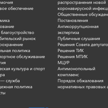
мочия
распространения новой
вое обеспечение
коронавирусной инфекц
Общественные обсужден
мика
Постановления
ование
Антикоррупционная
 благоустройство
экспертиза
бительский рынок
Публичные слушания
оохранение
Решения Совета депутат
льная политика
Решения ТИК
портное обслуживание
Решения МТИК
гия
МЦУР
ская культура и спорт
Антимонопольный
ура
комплаенс
 — служба
Порядок обжалования
ежная политика
нормативных правовых 
кты