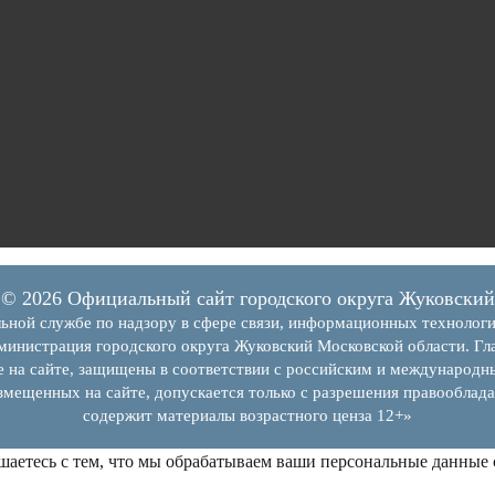
© 2026 Официальный сайт городского округа Жуковский
ьной службе по надзору в сфере связи, информационных технолог
инистрация городского округа Жуковский Московской области. Гла
е на сайте, защищены в соответствии с российским и международн
змещенных на сайте, допускается только с разрешения правооблада
содержит материалы возрастного ценза 12+»
шаетесь с тем, что мы обрабатываем ваши персональные данные