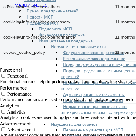
МАЛЫЙ БИЗНЕС
cookielawinfo-checbox-others
11 months
Прием предпринимателей
Новости МСП
cookielawinfo-checkbox-necessary
11 months
Поддержка МСП
Поддержка МСП
Финансовая поддержка
cookielawinfo-checkbox-performance
11 months
Имущественная поддержка
Нормативно-правовые акты
Федеральное законодательство
viewed_cookie_policy
11 months
Региональное законодательство
Порядок формирования и ведения п
Functional
Порядок предоставления имущества 
перечней
Functional
Functional cookies help to perform certain functionalities like sharing t
Нормативные правовые акты по утв
Performance
перечней
Административные регламенты
Performance
Performance cookies are used to understand and analyze the key performa
Программы по развитию МСП
Analytics
Нормативные правовые акты по
антикризисным мерам поддержки суб
Analytics
Analytical cookies are used to understand how visitors interact with the
МСП
Advertisement
Имущество для бизнеса
Перечень имущества для МСП
Advertisement
Advertisement cookies are used to provide visitors with relevant ads a
Паспорта объектов, включенных в п