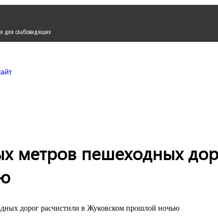
я для слабовидящих
Городской округ Жуков
Официальный сайт
ых метров пешеходных дор
ью
одных дорог расчистили в Жуковском прошлой ночью