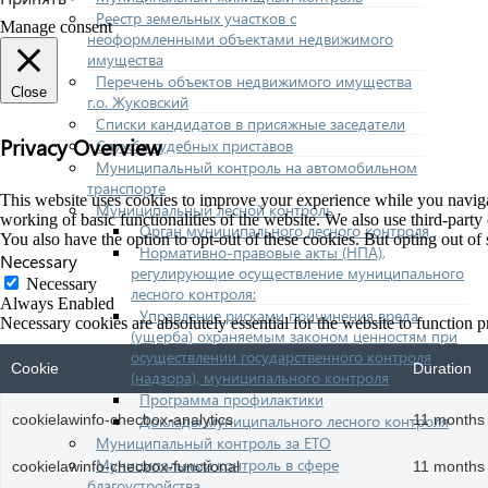
Реестр земельных участков с
Manage consent
неоформленными объектами недвижимого
имущества
Перечень объектов недвижимого имущества
Close
г.о. Жуковский
Списки кандидатов в присяжные заседатели
Privacy Overview
Служба судебных приставов
Муниципальный контроль на автомобильном
транспорте
This website uses cookies to improve your experience while you navigate
Муниципальный лесной контроль
working of basic functionalities of the website. We also use third-part
Орган муниципального лесного контроля
You also have the option to opt-out of these cookies. But opting out o
Нормативно-правовые акты (НПА),
Necessary
регулирующие осуществление муниципального
Necessary
лесного контроля:
Always Enabled
Управление рисками причинения вреда
Necessary cookies are absolutely essential for the website to function p
(ущерба) охраняемым законом ценностям при
осуществлении государственного контроля
Cookie
Duration
(надзора), муниципального контроля
Программа профилактики
Доклады муниципального лесного контроля
cookielawinfo-checbox-analytics
11 months
Муниципальный контроль за ЕТО
Муниципальный контроль в сфере
cookielawinfo-checbox-functional
11 months
благоустройства