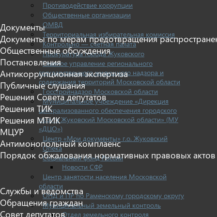
Противодействие коррупции
Общественные организации
ОМВД
Документы
Территориальная избирательная комиссия
Документы по мерам предотвращения распростране
Контрольно — счетная палата
Общественные обсуждения
Прокуратура города Жуковского
Постановления
Главное управление регионального
государственного жилищного надзора и
Антикоррупционная экспертиза
содержания территорий Московской области
Публичные слушания
Госстройнадзор Московской области
Решения Совета депутатов
Муниципальное учреждение «Дирекция
Решения ТИК
централизованного обеспечения городского
Решения МТИК
округа Жуковский Московской области» (МУ
«ДЦО»)
МЦУР
Центр «Мои документы» г.о. Жуковский
Антимонопольный комплаенс
Опека
Порядок обжалования нормативных правовых актов
Социальный фонд России
Новости СФР
Центр занятости населения Московской
области
Службы и ведомства
ОНД и ПР по Раменскому городскому округу
Обращения граждан
Муниципальный земельный контроль
Совет депутатов
Отдел земельного контроля