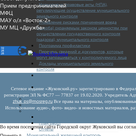
Нормативно-правовые акты (НПА),
Прием предпринимателей
регулирующие осуществление муниципального
МФЦ
земельного контроля
МАУ о/л «Восток-2»
Управление рисками причинения вреда
МУ МЦ «Дружба»
(ущерба) охраняемым законом ценностям при
осуществлении государственного контроля
(надзора), муниципального контроля
Программа профилактики
Перечень сведений и документов, которые
могут запрашиваться у контролируемого лица
Доклады муниципального земельного
контроля
Проекты нормативно-правовых актов отдела
земельного контроля
Иные сведения о работе отдела земельного
Сетевое издание «Жуковский.ру» зарегистрировано в Федерал
контроля
регистрации ЭЛ № ФС77 — 77837 от 19.02.2020. Учредитель Адм
Бюджет для граждан
zhuk_ps@mosreg.ru
Все права на материалы, опубликованны
Росреестр
Использование аудио-, фото- видео- и новостных материалов, ра
Муниципальный финансовый контроль
Нормативные документы
План работ
Во время посещения сайта Городской округ Жуковский вы согла
Отчеты
Муниципальный жилищный контроль
Принять