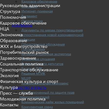
Кадровое обеспечение
Руководитель администрации
Приемная
Структура
Интернет-приемная
Регламент
Полномочия
Охрана труда
Кадровое обеспечение
ДОКУМЕНТЫ
НЦА
Документы по мерам предотвращения
Экономика
распространения новой коронавирусной
инфекции
Образование
Общественные обсуждения
ЖКХ и благоустройство
Постановления
Потребительский рынок
Антикоррупционная экспертиза
Здравоохранение
Публичные слушания
Социальная политика
Решения Совета депутатов
Решения ТИК
Транспортное обслуживание
Решения МТИК
Экология
МЦУР
Физическая культура и спорт
Антимонопольный комплаенс
Культура
ОБЩЕСТВО И ВЛАСТЬ
Уполномоченный по защите прав
Пресс — служба
предпринимателей
Молодежная политика
Коммерческий найм жилых помещений
Контакты
Конкурентная среда