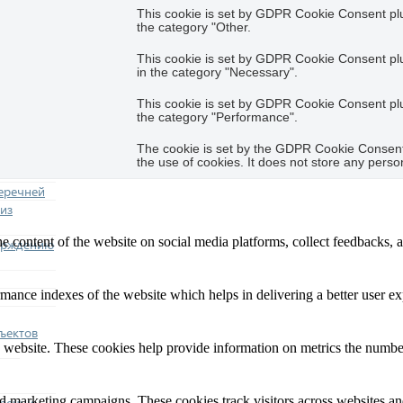
This cookie is set by GDPR Cookie Consent plug
the category "Other.
This cookie is set by GDPR Cookie Consent plug
in the category "Necessary".
This cookie is set by GDPR Cookie Consent plug
the category "Performance".
The cookie is set by the GDPR Cookie Consent 
the use of cookies. It does not store any perso
еречней
из
he content of the website on social media platforms, collect feedbacks, a
ерждению
nce indexes of the website which helps in delivering a better user expe
ъектов
 website. These cookies help provide information on metrics the number o
nd marketing campaigns. These cookies track visitors across websites an
еречни