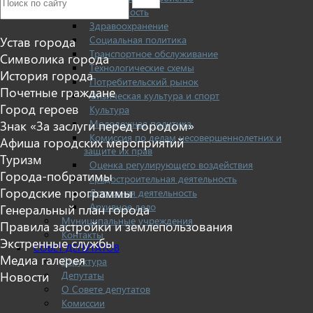
Безопасность
Здравоохранение
Социальная политика
Устав города
Транспортное обслуживание
Символика города
Технологические схемы
История города
Потребительский рынок
Почетные граждане
Физическая культура и спорт
Город героев
Культура
Молодежная политика
Знак «За заслуги перед городом»
Комиссия по делам несовершеннолетних и
Афиша городских мероприятий
защите их прав
Туризм
Оценка регулирующего воздействия
Города-побратимы
Градостроительная деятельность
Городские программы
Дорожная деятельность
Архивное дело
Генеральный план города
Муниципальные учреждения
Правила застройки и землепользования
Контакты
Экстренные службы
СОВЕТ ДЕПУТАТОВ
Медиа галерея
Структура
Депутаты
Новости
О Совете депутатов
Комиссии