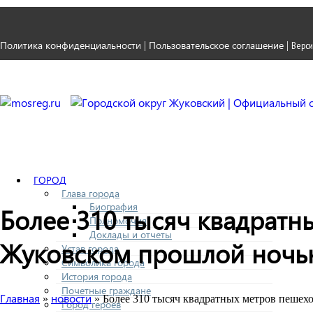
Политика конфиденциальности
Пользовательское соглашение
|
|
Верси
ГОРОД
Глава города
Биография
Более 310 тысяч квадратн
Полномочия
Доклады и отчеты
Жуковском прошлой ноч
Устав города
Символика города
История города
Почетные граждане
Главная
новости
»
» Более 310 тысяч квадратных метров пешех
Город героев