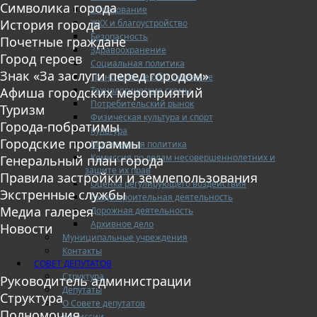
Символика города
Образование
История города
ЖКХ и благоустройство
Безопасность
Почетные граждане
Здравоохранение
Город героев
Социальная политика
Знак «За заслуги перед городом»
Транспортное обслуживание
Технологические схемы
Афиша городских мероприятий
Потребительский рынок
Туризм
Физическая культура и спорт
Города-побратимы
Культура
Городские программы
Молодежная политика
Комиссия по делам несовершеннолетних и
Генеральный план города
защите их прав
Правила застройки и землепользования
Оценка регулирующего воздействия
Экстренные службы
Градостроительная деятельность
Медиа галерея
Дорожная деятельность
Архивное дело
Новости
Муниципальные учреждения
Контакты
СОВЕТ ДЕПУТАТОВ
Структура
Руководитель администрации
Депутаты
Структура
О Совете депутатов
Полномочия
Комиссии