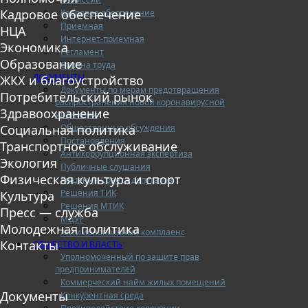
Кадровое обеспечение
Кадровое обеспечение
Приемная
НЦА
Интернет-приемная
Экономика
Регламент
Образование
Охрана труда
ДОКУМЕНТЫ
ЖКХ и благоустройство
Документы по мерам предотвращения
Потребительский рынок
распространения новой коронавирусной
Здравоохранение
инфекции
Общественные обсуждения
Социальная политика
Постановления
Транспортное обслуживание
Антикоррупционная экспертиза
Экология
Публичные слушания
Физическая культура и спорт
Решения Совета депутатов
Решения ТИК
Культура
Решения МТИК
Пресс — служба
МЦУР
Молодежная политика
Антимонопольный комплаенс
Контакты
ОБЩЕСТВО И ВЛАСТЬ
Уполномоченный по защите прав
предпринимателей
Коммерческий найм жилых помещений
Документы
Конкурентная среда