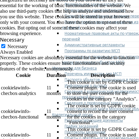
Федеральное законодательство
essential for the working of basic functionalities of the website. We
Региональное законодательство
also use third-party cookies that help us analyze and understand how
Порядок формирования и ведения пер
you use this website. These cookies will be stored in your browser
Порядок предоставления имущества из
only with your consent. You also have the option to opt-out of these
перечней
cookies. But opting out of some of these cookies may affect your
Нормативные правовые акты по утвер
browsing experience.
перечней
Necessary
Административные регламенты
Necessary
Программы по развитию МСП
Always Enabled
Нормативные правовые акты по антик
Necessary cookies are absolutely essential for the website to function
мерам поддержки субъектов МСП
properly. These cookies ensure basic functionalities and security
Имущество для бизнеса
features of the website, anonymously.
Перечень имущества для МСП
Cookie
Duration
Description
Паспорта объектов, включенных в пере
This cookie is set by GDPR Cookie
Информация о льготах
cookielawinfo-
11
Consent plugin. The cookie is used
Сведения о коммерческой недвижимос
checbox-analytics
months
to store the user consent for the
предлагаемой бизнесу
cookies in the category "Analytics".
Сведения о проводимых торгах
The cookie is set by GDPR cookie
Инвестиционная карта Московской обл
cookielawinfo-
11
consent to record the user consent
Коллегиальный орган
checbox-functional
months
for the cookies in the category
Регламентирующие документы
"Functional".
График заседаний
This cookie is set by GDPR Cookie
Протоколы заседаний
cookielawinfo-
11
Consent plugin. The cookie is used
Отчеты о деятельности коллегиального