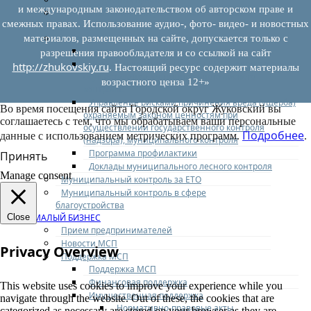
и международным законодательством об авторском праве и
Муниципальный контроль на автомобильном
смежных правах. Использование аудио-, фото- видео- и новостных
транспорте
Муниципальный лесной контроль
материалов, размещенных на сайте, допускается только с
Орган муниципального лесного контроля
разрешения правообладателя и со ссылкой на сайт
Нормативно-правовые акты (НПА), регулирующие
http://zhukovskiy.ru
. Настоящий ресурс содержит материалы
осуществление муниципального лесного
возрастного ценза 12+»
контроля:
Управление рисками причинения вреда (ущерба)
Во время посещения сайта Городской округ Жуковский вы
охраняемым законом ценностям при
соглашаетесь с тем, что мы обрабатываем ваши персональные
осуществлении государственного контроля
Подробнее
данные с использованием метрических программ.
.
(надзора), муниципального контроля
Программа профилактики
Принять
Доклады муниципального лесного контроля
Manage consent
Муниципальный контроль за ЕТО
Муниципальный контроль в сфере
благоустройства
МАЛЫЙ БИЗНЕС
Close
Прием предпринимателей
Новости МСП
Privacy Overview
Поддержка МСП
Поддержка МСП
Финансовая поддержка
This website uses cookies to improve your experience while you
Имущественная поддержка
navigate through the website. Out of these, the cookies that are
Нормативно-правовые акты
categorized as necessary are stored on your browser as they are