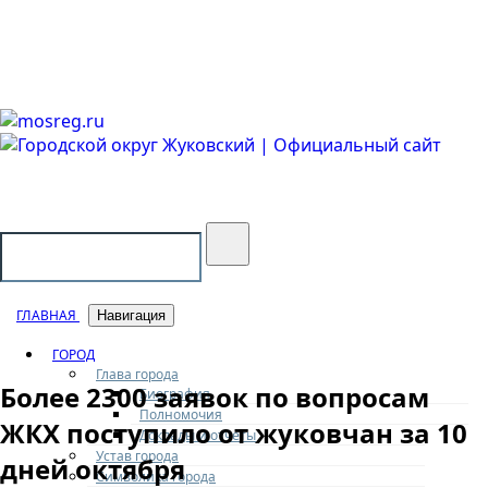
Городской округ Жуковский
Официальный сайт
ГЛАВНАЯ
Навигация
ГОРОД
Глава города
Более 2300 заявок по вопросам
Биография
Полномочия
ЖКХ поступило от жуковчан за 10
Доклады и отчеты
Устав города
дней октября
Символика города