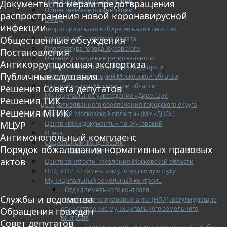
Противодействие коррупции
Документы по мерам предотвращения
Общественные организации
распространения новой коронавирусной
ОМВД
инфекции
Территориальная избирательная комиссия
Общественные обсуждения
Контрольно — счетная палата
Прокуратура города Жуковского
Постановления
Главное управление регионального
Антикоррупционная экспертиза
государственного жилищного надзора и
Публичные слушания
содержания территорий Московской области
Госстройнадзор Московской области
Решения Совета депутатов
Муниципальное учреждение «Дирекция
Решения ТИК
централизованного обеспечения городского округа
Решения МТИК
Жуковский Московской области» (МУ «ДЦО»)
Центр «Мои документы» г.о. Жуковский
МЦУР
Опека
Антимонопольный комплаенс
Социальный фонд России
Порядок обжалования нормативных правовых
Новости СФР
актов
Центр занятости населения Московской области
ОНД и ПР по Раменскому городскому округу
Муниципальный земельный контроль
Отдел земельного контроля
Службы и ведомства
Нормативно-правовые акты (НПА), регулирующие
осуществление муниципального земельного
Обращения граждан
контроля
Совет депутатов