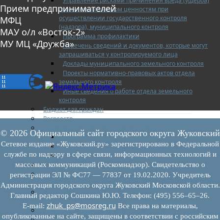
Управление рисками причинения вреда (ущерба)
Прием предпринимателей
охраняемым законом ценностям при
осуществлении государственного контроля
МФЦ
(надзора), муниципального контроля
МАУ о/л «Восток-2»
Программа профилактики
МУ МЦ «Дружба»
Перечень сведений и документов, которые могут
запрашиваться у контролируемого лица
Доклады муниципального земельного контроля
Проекты нормативно-правовых актов отдела
земельного контроля
Иные сведения о работе отдела земельного
контроля
Бюджет для граждан
Росреестр
Муниципальный финансовый контроль
© 2026 Официальный сайт городского округа Жуковский
Нормативные документы
Сетевое издание «Жуковский.ру» зарегистрировано в Федеральной
План работ
службе по надзору в сфере связи, информационных технологий и
Отчеты
Муниципальный жилищный контроль
массовых коммуникаций (Роскомнадзор). Свидетельство о
Реестр земельных участков с неоформленными
регистрации ЭЛ № ФС77 — 77837 от 19.02.2020. Учредитель
объектами недвижимого имущества
Администрация городского округа Жуковский Московской области.
Перечень объектов недвижимого имущества г.о.
Главный редактор Сошкина Ю.Ю. Телефон: (495) 556–65–26.
Жуковский
zhuk_ps@mosreg.ru
E‑mail:
Все права на материалы,
Списки кандидатов в присяжные заседатели
опубликованные на сайте, защищены в соответствии с российским
Служба судебных приставов