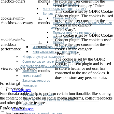
checbox-others
months
to store the user consent for the
Иные документы
cookies in the category "Other.
Материалы Корпорации МСП
This cookie is set by GDPR Cookie
Вопрос-ответ
Consent plugin. The cookies is used
Общие вопросы
cookielawinfo-
11
to store the user consent for the
checkbox-necessary
months
Наполнение и актуализация перечней
cookies in the category
имущества
"Necessary".
Предоставление имущества
This cookie is set by GDPR Cookie
Выкуп имущества
cookielawinfo-
Consent plugin. The cookie is used
Прочие
11
checkbox-
to store the user consent for the
months
Информационная поддержка
performance
cookies in the category
Консультационная поддержка
"Performance".
Инфраструктура поддержки
The cookie is set by the GDPR
Совет по развитию и поддержке малого и
Cookie Consent plugin and is used
среднего предпринимательства
11
viewed_cookie_policy
to store whether or not user has
months
Контакты
consented to the use of cookies. It
Книга жалоб
does not store any personal data.
Законодательство
Functional
Конкурсы
Functional
ОБРАЩЕНИЯ
Functional cookies help to perform certain functionalities like sharing
Обращения граждан
the content of the website on social media platforms, collect feedbacks,
Графики личного приема граждан
and other third-party features.
Информация
Performance
ИНВЕСТИЦИИ
Инвестиционный паспорт
Performance