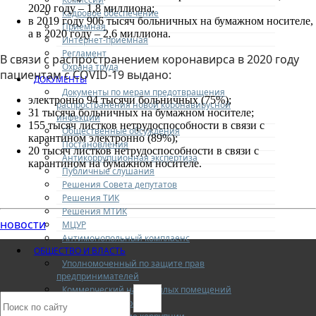
2020 году – 1,8 миллиона;
Кадровое обеспечение
в 2019 году 906 тысяч больничных на бумажном носителе,
Приемная
а в 2020 году – 2,6 миллиона.
Интернет-приемная
Регламент
В связи с распространением коронавирса в 2020 году
Охрана труда
пациентам с COVID-19 выдано:
ДОКУМЕНТЫ
Документы по мерам предотвращения
электронно 94 тысячи больничных (75%);
распространения новой коронавирусной
31 тысяча больничных на бумажном носителе;
инфекции
155 тысяч листков нетрудоспособности в связи с
Общественные обсуждения
карантином электронно (89%);
Постановления
20 тысяч листков нетрудоспособности в связи с
Антикоррупционная экспертиза
карантином на бумажном носителе.
Публичные слушания
Решения Совета депутатов
Решения ТИК
Решения МТИК
новости
МЦУР
Антимонопольный комплаенс
ОБЩЕСТВО И ВЛАСТЬ
Уполномоченный по защите прав
предпринимателей
Коммерческий найм жилых помещений
Конкурентная среда