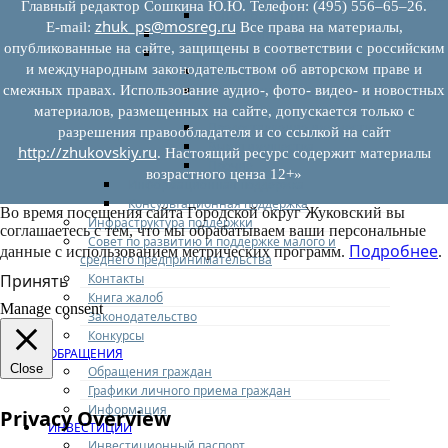
Главный редактор Сошкина Ю.Ю. Телефон: (495) 556–65–26.
Иные документы
zhuk_ps@mosreg.ru
E‑mail:
Все права на материалы,
Материалы Корпорации МСП
опубликованные на сайте, защищены в соответствии с российским
Вопрос-ответ
и международным законодательством об авторском праве и
Общие вопросы
Наполнение и актуализация перечней
смежных правах. Использование аудио-, фото- видео- и новостных
имущества
материалов, размещенных на сайте, допускается только с
Предоставление имущества
разрешения правообладателя и со ссылкой на сайт
Выкуп имущества
http://zhukovskiy.ru
. Настоящий ресурс содержит материалы
Прочие
возрастного ценза 12+»
Информационная поддержка
Консультационная поддержка
Во время посещения сайта Городской округ Жуковский вы
Инфраструктура поддержки
соглашаетесь с тем, что мы обрабатываем ваши персональные
Совет по развитию и поддержке малого и
Подробнее
данные с использованием метрических программ.
.
среднего предпринимательства
Контакты
Принять
Книга жалоб
Manage consent
Законодательство
Конкурсы
ОБРАЩЕНИЯ
Close
Обращения граждан
Графики личного приема граждан
Информация
Privacy Overview
ИНВЕСТИЦИИ
Инвестиционный паспорт