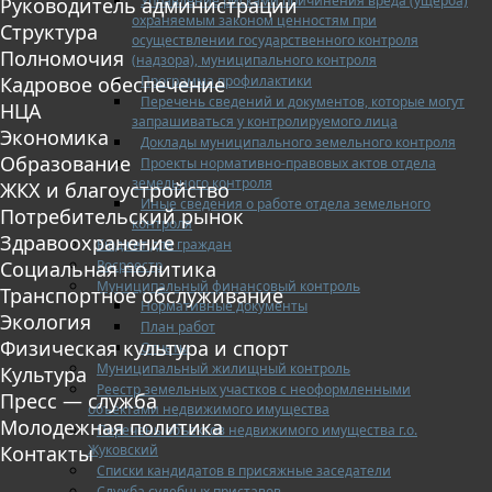
Управление рисками причинения вреда (ущерба)
Руководитель администрации
охраняемым законом ценностям при
Структура
осуществлении государственного контроля
Полномочия
(надзора), муниципального контроля
Программа профилактики
Кадровое обеспечение
Перечень сведений и документов, которые могут
НЦА
запрашиваться у контролируемого лица
Экономика
Доклады муниципального земельного контроля
Образование
Проекты нормативно-правовых актов отдела
земельного контроля
ЖКХ и благоустройство
Иные сведения о работе отдела земельного
Потребительский рынок
контроля
Здравоохранение
Бюджет для граждан
Росреестр
Социальная политика
Муниципальный финансовый контроль
Транспортное обслуживание
Нормативные документы
Экология
План работ
Физическая культура и спорт
Отчеты
Муниципальный жилищный контроль
Культура
Реестр земельных участков с неоформленными
Пресс — служба
объектами недвижимого имущества
Молодежная политика
Перечень объектов недвижимого имущества г.о.
Жуковский
Контакты
Списки кандидатов в присяжные заседатели
Служба судебных приставов