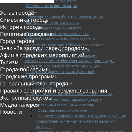
Противодействие коррупции
Общественные организации
ОМВД
Устав города
Территориальная избирательная комиссия
Символика города
Контрольно — счетная палата
История города
Прокуратура города Жуковского
Почетные граждане
Главное управление регионального
государственного жилищного надзора и
Город героев
содержания территорий Московской области
Знак «За заслуги перед городом»
Госстройнадзор Московской области
Афиша городских мероприятий
Муниципальное учреждение «Дирекция
централизованного обеспечения городского округа
Туризм
Жуковский Московской области» (МУ «ДЦО»)
Города-побратимы
Центр «Мои документы» г.о. Жуковский
Городские программы
Опека
Генеральный план города
Социальный фонд России
Новости СФР
Правила застройки и землепользования
Центр занятости населения Московской области
Экстренные службы
ОНД и ПР по Раменскому городскому округу
Медиа галерея
Муниципальный земельный контроль
Отдел земельного контроля
Новости
Нормативно-правовые акты (НПА), регулирующие
осуществление муниципального земельного
контроля