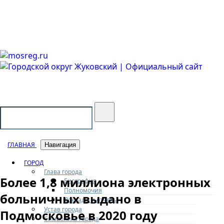
Городской округ Жуковский
Официальный сайт
ГЛАВНАЯ
Навигация
ГОРОД
Глава города
Более 1,8 миллиона электронных
Биография
Полномочия
больничных выдано в
Доклады и отчеты
Устав города
Подмосковье в 2020 году
Символика города