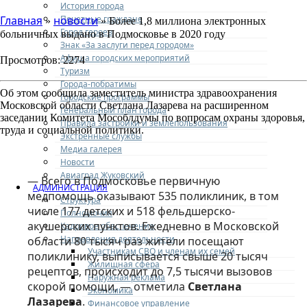
История города
Почетные граждане
Главная
новости
»
» Более 1,8 миллиона электронных
Город героев
больничных выдано в Подмосковье в 2020 году
Знак «За заслуги перед городом»
Афиша городских мероприятий
Просмотров: 2274
Туризм
Города-побратимы
Об этом сообщила заместитель министра здравоохранения
Городские программы
Московской области Светлана Лазарева на расширенном
Генеральный план города
заседании Комитета Мособлдумы по вопросам охраны здоровья,
Правила застройки и землепользования
труда и социальной политики.
Экстренные службы
Медиа галерея
Новости
Авиаград Жуковский
— Всего в Подмосковье первичную
АДМИНИСТРАЦИЯ
медпомощь оказывают 535 поликлиник, в том
Структура
числе 177 детских и 518 фельдшерско-
Полномочия
акушерских пунктов. Ежедневно в Московской
Кадровое обеспечение
Направления деятельности
области 80 тысяч раз жители посещают
Участникам СВО и членам их семей
поликлинику, выписывается свыше 20 тысяч
Жилищная сфера
рецептов, происходит до 7,5 тысячи вызовов
Наружная реклама
скорой помощи, — отметила
Светлана
Экономика
Лазарева
.
Финансовое управление