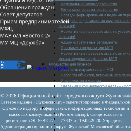
Службы и ведомства
Федеральное законодательство
Обращения граждан
Региональное законодательство
Совет депутатов
Порядок формирования и ведения пер
Прием предпринимателей
Порядок предоставления имущества из
перечней
МФЦ
Нормативные правовые акты по утвер
МАУ о/л «Восток-2»
перечней
МУ МЦ «Дружба»
Административные регламенты
Программы по развитию МСП
Нормативные правовые акты по антик
мерам поддержки субъектов МСП
Имущество для бизнеса
Перечень имущества для МСП
Паспорта объектов, включенных в пере
Информация о льготах
Сведения о коммерческой недвижимос
предлагаемой бизнесу
© 2026 Официальный сайт городского округа Жуковский
Сведения о проводимых торгах
Сетевое издание «Жуковский.ру» зарегистрировано в Федеральной
Инвестиционная карта Московской обл
Коллегиальный орган
службе по надзору в сфере связи, информационных технологий и
Регламентирующие документы
массовых коммуникаций (Роскомнадзор). Свидетельство о
График заседаний
регистрации ЭЛ № ФС77 — 77837 от 19.02.2020. Учредитель
Протоколы заседаний
Администрация городского округа Жуковский Московской области.
Отчеты о деятельности коллегиального