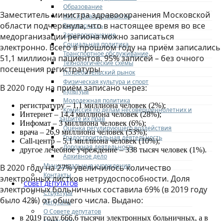
Образование
Заместитель министра здравоохранения Московской
ЖКХ и благоустройство
области подчеркнула, что в настоящее время во все
Безопасность
Здравоохранение
медорганизации региона можно записаться
Социальная политика
электронно. Всего в прошлом году на приём записались
Транспортное обслуживание
51,1 миллиона пациентов. 95% записей – без очного
Технологические схемы
посещения регистратуры.
Потребительский рынок
Физическая культура и спорт
В 2020 году на приём записано через:
Культура
Молодежная политика
регистратуру – 1,1 миллиона человек (2%);
Комиссия по делам несовершеннолетних и
Интернет – 14,4 миллиона человек (28%);
защите их прав
Инфомат – 3 миллиона человек (6%);
Оценка регулирующего воздействия
врача – 26,9 миллиона человек (53%);
Градостроительная деятельность
Call-центр – 5,1 миллиона человек (10%);
Дорожная деятельность
другое лечебное учреждение – 338 тысяч человек (1%).
Архивное дело
Муниципальные учреждения
В 2020 году на 27% увеличилось количество
Контакты
электронных листков нетрудоспособности. Доля
СОВЕТ ДЕПУТАТОВ
электронных больничных составила 69% (в 2019 году
Структура
было 42%) от общего числа. Выдано:
Депутаты
О Совете депутатов
в 2019 году 666,6 тысячи электронных больничных, а в
Комиссии