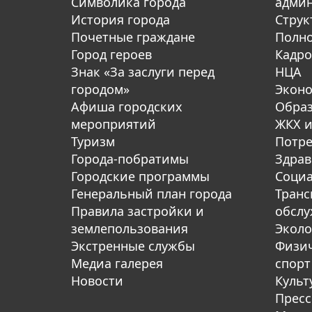
Символика города
адми
История города
Струк
Почетные граждане
Полн
Город героев
Кадро
Знак «За заслуги перед
НЦА
городом»
Экон
Афиша городских
Обра
мероприятий
ЖКХ и
Туризм
Потре
Города-побратимы
Здрав
Городские программы
Социа
Генеральный план города
Транс
Правила застройки и
обсл
землепользования
Эколо
Экстренные службы
Физич
Медиа галерея
спорт
Новости
Культ
Пресс