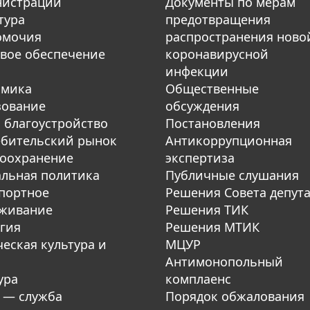
нистрации
Документы по мерам
тура
предотвращения
омочия
распространения ново
вое обеспечение
коронавирусной
инфекции
омика
Общественные
зование
обсуждения
 благоустройство
Постановления
бительский рынок
Антикоррупционная
оохранение
экспертиза
льная политика
Публичные слушания
портное
Решения Совета депут
уживание
Решения ТИК
гия
Решения МТИК
еская культура и
МЦУР
Антимонопольный
ура
комплаенс
 — служба
Порядок обжалования