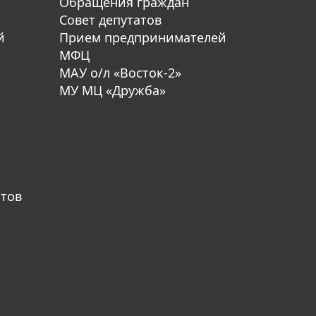
Обращения граждан
Совет депутатов
й
Прием предпринимателей
МФЦ
МАУ о/л «Восток-2»
МУ МЦ «Дружба»
атов