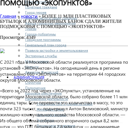
ПОМОЩЬЮ «ЭКОПУНКТОВ»
История города
Почетные граждане
Город героев
Главная
новости
»
» БОЛЕЕ 11 МЛН ПЛАСТИКОВЫХ
Знак «За заслуги перед городом»
БУТЫЛОК И АЛЮМИНИЕВЫХ БАНОК СДАЛИ ЖИТЕЛИ
Афиша городских мероприятий
ПОДМОСКОВЬЯ С ПОМОЩЬЮ «ЭКОПУНКТОВ»
Туризм
Города-побратимы
Просмотров: 4349
Городские программы
Генеральный план города
Правила застройки и землепользования
Экстренные службы
Медиа галерея
С 2021 года в Московской области реализуется программа по
Новости
установке «ЭКОпунктов». На сегодняшний день в регионе
Авиаград Жуковский
установлено 660 «ЭКОпунктов» на территории 44 городских
АДМИНИСТРАЦИЯ
округов Московской области.
Структура
Полномочия
«Всего за 2022 год через «ЭКОпункты», установленные на
Кадровое обеспечение
территории Московской области, было собрано более 11 млн
Направления деятельности
единиц тары. Если перевести это количество в массу, то это
Участникам СВО и членам их семей
почти 323 тыс. кг, — подчеркнул Антон Велиховский, министр
Жилищная сфера
жилищно-коммунального хозяйства Московской области. —
Наружная реклама
Из общего объема собранного вторичного сырья 8,2 млн
Экономика
Финансовое управление
штук — это ПЭТ бутылки, а 2,8 млн штук — алюминиевые