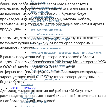
Образование
банки. Вся собранная тара напрямую направляется
ЖКХ и благоустройство
компаниям-переработчикам пластика и алюминия. В
Безопасность
дальнейшем из собранных банок и бутылок будут
Здравоохранение
произведены канцелярские товары, одежда, мебель,
Социальная политика
строительные материалы, автомобильные запчасти и другая
Транспортное обслуживание
продукция».
Технологические схемы
Потребительский рынок
Напомним, что за сдачу тары через «ЭКОпунткы» жители
Физическая культура и спорт
получают купоны на скидку от партнеров программы
Культура
лояльности проекта.
Молодежная политика
Комиссия по делам несовершеннолетних и защите их
В рамках поручения губернатора Московской области
прав
Андрея Юрьевича Воробьева в 2021 году Министерство ЖКХ
Оценка регулирующего воздействия
Градостроительная деятельность
и ООО «Яндекс» подписали Соглашение об
Дорожная деятельность
информационном сотрудничестве, благодаря которому
Архивное дело
адреса установленных «ЭКОпунктов» теперь доступны на
Муниципальные учреждения
Яндекс.Картах.
Контакты
СОВЕТ ДЕПУТАТОВ
Для максимально эффективной работы «ЭКОпункты»
Структура
размещаются в локациях с наибольшей собираемостью тары
Депутаты
и наиболее удобной логистикой.
О Совете депутатов
Комиссии