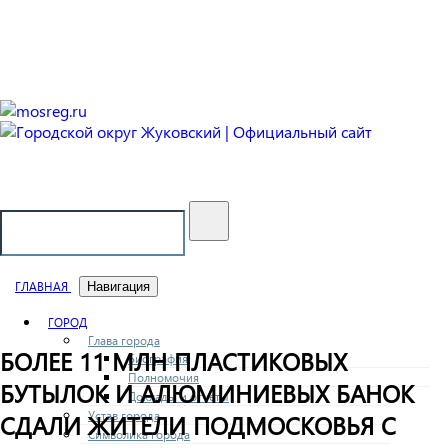
Городской округ Жуковский
Официальный сайт
ГЛАВНАЯ
Навигация
ГОРОД
Глава города
БОЛЕЕ 11 МЛН ПЛАСТИКОВЫХ
Биография
Полномочия
БУТЫЛОК И АЛЮМИНИЕВЫХ БАНОК
Доклады и отчеты
Устав города
СДАЛИ ЖИТЕЛИ ПОДМОСКОВЬЯ С
Символика города