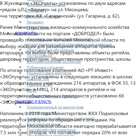
В Жуковском «ЭКОпунты» установлены по двум адресам:
Кадровое обеспечение
•рядом с ТЦ «Фермер» на ул. Мясищева;
Приемная
•на территории ЖК «Гагаринский» (ул. Гагарина, д. 62).
Интернет-приемная
Регламент
Ранее Министерством жилищно-коммунального хозяйства
Охрана труда
Московской области на портале «ДОБРОДЕЛ» было
ДОКУМЕНТЫ
Документы по мерам предотвращения
проведено голосование жителей Московской области по
распространения новой коронавирусной инфекции
выбору локации для размещения аппаратов приема
Общественные обсуждения
вторсырья. На выбор были представлены объекты ритейла,
Постановления
дворовые территории, общественные пространства, школы.
Антикоррупционная экспертиза
Публичные слушания
По итогам голосования компанией АО «РТ-Инвест»
Решения Совета депутатов
«ЭКОпункты» установлены в следующих локациях: в школах
Решения ТИК
и образовательных учреждениях 216 аппаратов, в ФОК 55, 13
Решения МТИК
«ЭКОпунктов» в МФЦ, 214 аппаратов в ритейле и на
МЦУР
территориях общественных пространств установлено 66
Антимонопольный комплаенс
«ЭКОпунктов».
ОБЩЕСТВО И ВЛАСТЬ
Уполномоченный по защите прав
предпринимателей
Напомним, с 2019 года Министерством ЖКХ Подмосковья
Коммерческий найм жилых помещений
реализуется реформа по обращению с отходами. На
Конкурентная среда
территории Московской области ежегодно перерабатывается
Противодействие коррупции
7,5 млн тонн отходов, что составляет порядка 20% от всех
Общественные организации