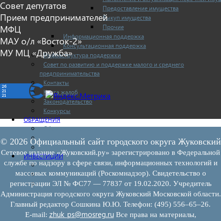
Совет депутатов
Предоставление имущества
Прием предпринимателей
Выкуп имущества
Прочие
МФЦ
Информационная поддержка
МАУ о/л «Восток-2»
Консультационная поддержка
МУ МЦ «Дружба»
Инфраструктура поддержки
Совет по развитию и поддержке малого и среднего
предпринимательства
Контакты
Книга жалоб
Законодательство
Конкурсы
ОБРАЩЕНИЯ
Обращения граждан
Графики личного приема граждан
© 2026 Официальный сайт городского округа Жуковский
Информация
Сетевое издание «Жуковский.ру» зарегистрировано в Федеральной
ИНВЕСТИЦИИ
службе по надзору в сфере связи, информационных технологий и
Инвестиционный паспорт
массовых коммуникаций (Роскомнадзор). Свидетельство о
Муниципально-частное партнерство
Новости инвестиций
регистрации ЭЛ № ФС77 — 77837 от 19.02.2020. Учредитель
Администрация городского округа Жуковский Московской области.
Главный редактор Сошкина Ю.Ю. Телефон: (495) 556–65–26.
zhuk_ps@mosreg.ru
E‑mail:
Все права на материалы,