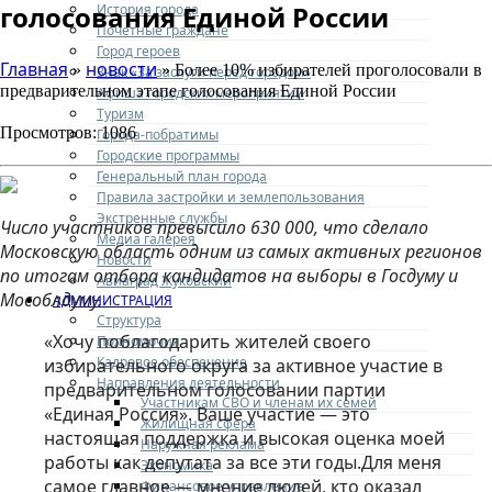
голосования Единой России
История города
Почетные граждане
Город героев
Главная
новости
»
» Более 10% избирателей проголосовали в
Знак «За заслуги перед городом»
предварительном этапе голосования Единой России
Афиша городских мероприятий
Туризм
Просмотров: 1086
Города-побратимы
Городские программы
Генеральный план города
Правила застройки и землепользования
Экстренные службы
Число участников превысило 630 000, что сделало
Медиа галерея
Московскую область одним из самых активных регионов
Новости
по итогам отбора кандидатов на выборы в Госдуму и
Авиаград Жуковский
Мособлдуму.
АДМИНИСТРАЦИЯ
Структура
«Хочу поблагодарить жителей своего
Полномочия
Кадровое обеспечение
избирательного округа за активное участие в
Направления деятельности
предварительном голосовании партии
Участникам СВО и членам их семей
«Единая Россия». Ваше участие — это
Жилищная сфера
настоящая поддержка и высокая оценка моей
Наружная реклама
работы как депутата за все эти годы.Для меня
Экономика
самое главное — мнение людей, кто оказал
Финансовое управление