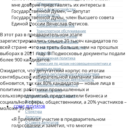
Образование
мне доверие представлять их интересы в
ЖКХ и благоустройство
Государственной Думе», — депутат
Безопасность
Государственной Думы, член Высшего совета
Здравоохранение
Единой России Вячеслав Фетисов.
Социальная политика
Транспортное обслуживание
В этот раз в предварительном этапе
Технологические схемы
зарегистрировались свыше 20 тысяч кандидатов по
Потребительский рынок
всей стране – это на треть больше, чем на прошлых
Физическая культура и спорт
Культура
выборах в 2021 году. В Подмосковье документы подали
Молодежная политика
более 900 кандидатов.
Комиссия по делам несовершеннолетних и
защите их прав
Ожидается, что депутатский корпус по итогам
Оценка регулирующего воздействия
сентябрьской избирательной кампании заметно
Градостроительная деятельность
обновится, так как 80% кандидатов— новые лица в
Дорожная деятельность
политике: работники промышленных и
Архивное дело
сельхозпредприятий, представители бизнеса и
Муниципальные учреждения
Контакты
социальной сферы, общественники, а 20% участников –
СОВЕТ ДЕПУТАТОВ
моложе 35 лет.
Структура
Депутаты
«Я принимал участие в предварительном
О Совете депутатов
голосовании и заметил, что многие
Комиссии