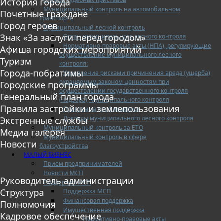
История города
Муниципальный контроль на автомобильном
Почетные граждане
транспорте
Город героев
Муниципальный лесной контроль
Знак «За заслуги перед городом»
Орган муниципального лесного контроля
Нормативно-правовые акты (НПА), регулирующие
Афиша городских мероприятий
осуществление муниципального лесного
Туризм
контроля:
Города-побратимы
Управление рисками причинения вреда (ущерба)
охраняемым законом ценностям при
Городские программы
осуществлении государственного контроля
Генеральный план города
(надзора), муниципального контроля
Правила застройки и землепользования
Программа профилактики
Доклады муниципального лесного контроля
Экстренные службы
Муниципальный контроль за ЕТО
Медиа галерея
Муниципальный контроль в сфере
Новости
благоустройства
МАЛЫЙ БИЗНЕС
Прием предпринимателей
Новости МСП
Руководитель администрации
Поддержка МСП
Структура
Поддержка МСП
Финансовая поддержка
Полномочия
Имущественная поддержка
Кадровое обеспечение
Нормативно-правовые акты