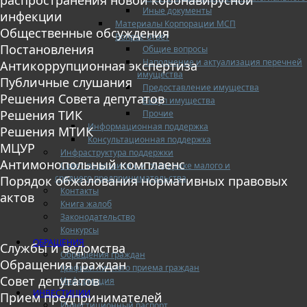
Иные документы
инфекции
Материалы Корпорации МСП
Общественные обсуждения
Вопрос-ответ
Постановления
Общие вопросы
Наполнение и актуализация перечней
Антикоррупционная экспертиза
имущества
Публичные слушания
Предоставление имущества
Решения Совета депутатов
Выкуп имущества
Решения ТИК
Прочие
Информационная поддержка
Решения МТИК
Консультационная поддержка
МЦУР
Инфраструктура поддержки
Антимонопольный комплаенс
Совет по развитию и поддержке малого и
среднего предпринимательства
Порядок обжалования нормативных правовых
Контакты
актов
Книга жалоб
Законодательство
Конкурсы
ОБРАЩЕНИЯ
Службы и ведомства
Обращения граждан
Обращения граждан
Графики личного приема граждан
Совет депутатов
Информация
ИНВЕСТИЦИИ
Прием предпринимателей
Инвестиционный паспорт