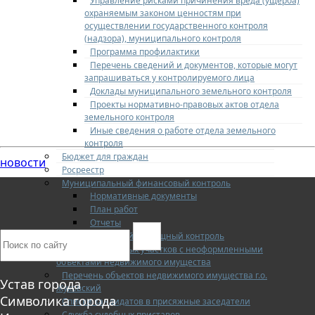
Управление рисками причинения вреда (ущерба)
охраняемым законом ценностям при
осуществлении государственного контроля
(надзора), муниципального контроля
Программа профилактики
Перечень сведений и документов, которые могут
запрашиваться у контролируемого лица
Доклады муниципального земельного контроля
Проекты нормативно-правовых актов отдела
земельного контроля
Иные сведения о работе отдела земельного
контроля
Бюджет для граждан
новости
Росреестр
Муниципальный финансовый контроль
Нормативные документы
План работ
Отчеты
Муниципальный жилищный контроль
Реестр земельных участков с неоформленными
объектами недвижимого имущества
Перечень объектов недвижимого имущества г.о.
Устав города
Жуковский
Символика города
Списки кандидатов в присяжные заседатели
Служба судебных приставов