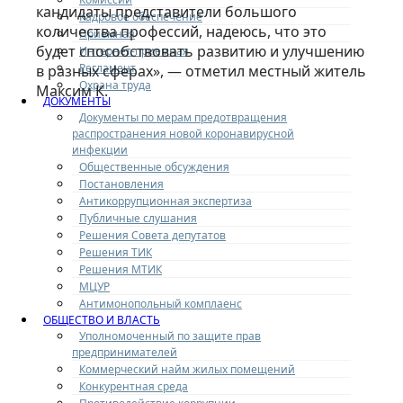
кандидаты представители большого
Кадровое обеспечение
количества профессий, надеюсь, что это
Приемная
будет способствовать развитию и улучшению
Интернет-приемная
Регламент
в разных сферах», — отметил местный житель
Охрана труда
Максим К.
ДОКУМЕНТЫ
Документы по мерам предотвращения
распространения новой коронавирусной
инфекции
Общественные обсуждения
Постановления
Антикоррупционная экспертиза
Публичные слушания
Решения Совета депутатов
Решения ТИК
Решения МТИК
МЦУР
Антимонопольный комплаенс
ОБЩЕСТВО И ВЛАСТЬ
Уполномоченный по защите прав
предпринимателей
Коммерческий найм жилых помещений
Конкурентная среда