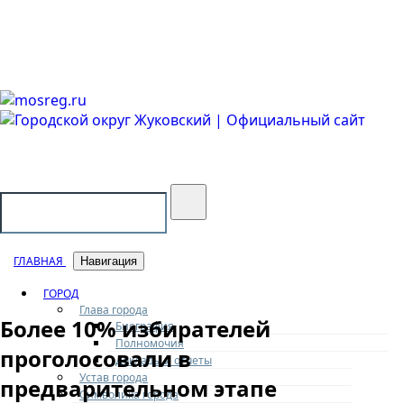
Городской округ Жуковский
Официальный сайт
ГЛАВНАЯ
Навигация
ГОРОД
Глава города
Более 10% избирателей
Биография
Полномочия
проголосовали в
Доклады и отчеты
Устав города
предварительном этапе
Символика города