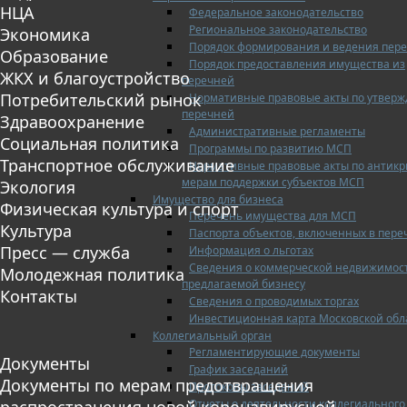
НЦА
Федеральное законодательство
Региональное законодательство
Экономика
Порядок формирования и ведения пер
Образование
Порядок предоставления имущества из
ЖКХ и благоустройство
перечней
Потребительский рынок
Нормативные правовые акты по утвер
перечней
Здравоохранение
Административные регламенты
Социальная политика
Программы по развитию МСП
Транспортное обслуживание
Нормативные правовые акты по антик
мерам поддержки субъектов МСП
Экология
Имущество для бизнеса
Физическая культура и спорт
Перечень имущества для МСП
Культура
Паспорта объектов, включенных в пере
Пресс — служба
Информация о льготах
Сведения о коммерческой недвижимос
Молодежная политика
предлагаемой бизнесу
Контакты
Сведения о проводимых торгах
Инвестиционная карта Московской обл
Коллегиальный орган
Регламентирующие документы
Документы
График заседаний
Документы по мерам предотвращения
Протоколы заседаний
Отчеты о деятельности коллегиального
распространения новой коронавирусной