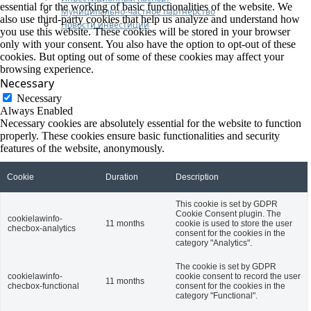
essential for the working of basic functionalities of the website. We
Муниципально-частное партнерство
also use third-party cookies that help us analyze and understand how
Новости инвестиций
you use this website. These cookies will be stored in your browser
only with your consent. You also have the option to opt-out of these
cookies. But opting out of some of these cookies may affect your
browsing experience.
Necessary
Necessary
Always Enabled
Necessary cookies are absolutely essential for the website to function
properly. These cookies ensure basic functionalities and security
features of the website, anonymously.
Cookie
Duration
Description
This cookie is set by GDPR
Cookie Consent plugin. The
cookielawinfo-
11 months
cookie is used to store the user
checbox-analytics
consent for the cookies in the
category "Analytics".
The cookie is set by GDPR
cookielawinfo-
cookie consent to record the user
11 months
checbox-functional
consent for the cookies in the
category "Functional".