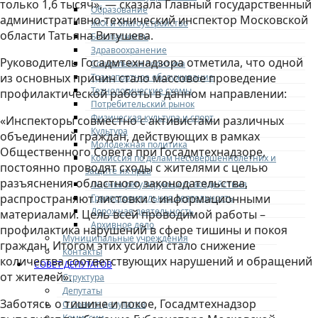
только 1,6 тысяч», — сказала Главный государственный
Образование
административно-технический инспектор Московской
ЖКХ и благоустройство
области Татьяна Витушева.
Безопасность
Здравоохранение
Руководитель Госадмтехнадзора отметила, что одной
Социальная политика
из основных причин стало массовое проведение
Транспортное обслуживание
Технологические схемы
профилактической работы в данном направлении:
Потребительский рынок
Физическая культура и спорт
«Инспекторы совместно с активистами различных
Культура
объединений граждан, действующих в рамках
Молодежная политика
Общественного Совета при Госадмтехнадзоре,
Комиссия по делам несовершеннолетних и
постоянно проводят сходы с жителями с целью
защите их прав
разъяснения областного законодательства,
Оценка регулирующего воздействия
распространяют листовки с информационными
Градостроительная деятельность
Дорожная деятельность
материалами. Цель всей проводимой работы –
Архивное дело
профилактика нарушений в сфере тишины и покоя
Муниципальные учреждения
граждан. Итогом этих усилий стало снижение
Контакты
количества соответствующих нарушений и обращений
СОВЕТ ДЕПУТАТОВ
от жителей».
Структура
Депутаты
Заботясь о тишине и покое, Госадмтехнадзор
О Совете депутатов
Комиссии