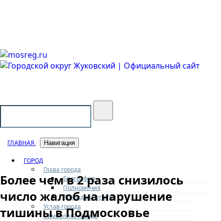
Городской округ Жуковский
Официальный сайт
ГЛАВНАЯ
Навигация
ГОРОД
Глава города
Более чем в 2 раза снизилось
Биография
Полномочия
число жалоб на нарушение
Доклады и отчеты
Устав города
тишины в Подмосковье
Символика города