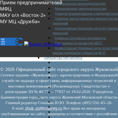
Прием предпринимателей
Федеральное законодательство
МФЦ
Региональное законодательство
Порядок формирования и ведения пер
МАУ о/л «Восток-2»
Порядок предоставления имущества из
МУ МЦ «Дружба»
перечней
Нормативные правовые акты по утвер
перечней
Административные регламенты
Программы по развитию МСП
Нормативные правовые акты по антик
мерам поддержки субъектов МСП
Имущество для бизнеса
Перечень имущества для МСП
Паспорта объектов, включенных в пере
© 2026 Официальный сайт городского округа Жуковский
Информация о льготах
Сетевое издание «Жуковский.ру» зарегистрировано в Федеральной
Сведения о коммерческой недвижимос
службе по надзору в сфере связи, информационных технологий и
предлагаемой бизнесу
массовых коммуникаций (Роскомнадзор). Свидетельство о
Сведения о проводимых торгах
регистрации ЭЛ № ФС77 — 77837 от 19.02.2020. Учредитель
Инвестиционная карта Московской обл
Коллегиальный орган
Администрация городского округа Жуковский Московской области.
Регламентирующие документы
Главный редактор Сошкина Ю.Ю. Телефон: (495) 556–65–26.
График заседаний
zhuk_ps@mosreg.ru
E‑mail:
Все права на материалы,
Протоколы заседаний
опубликованные на сайте, защищены в соответствии с российским
Отчеты о деятельности коллегиального