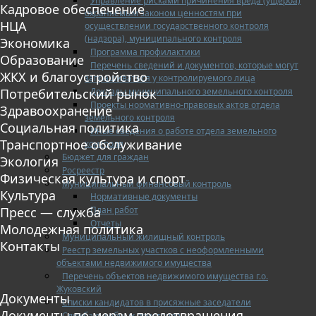
Управление рисками причинения вреда (ущерба)
Кадровое обеспечение
охраняемым законом ценностям при
НЦА
осуществлении государственного контроля
(надзора), муниципального контроля
Экономика
Программа профилактики
Образование
Перечень сведений и документов, которые могут
ЖКХ и благоустройство
запрашиваться у контролируемого лица
Доклады муниципального земельного контроля
Потребительский рынок
Проекты нормативно-правовых актов отдела
Здравоохранение
земельного контроля
Социальная политика
Иные сведения о работе отдела земельного
Транспортное обслуживание
контроля
Бюджет для граждан
Экология
Росреестр
Физическая культура и спорт
Муниципальный финансовый контроль
Культура
Нормативные документы
План работ
Пресс — служба
Отчеты
Молодежная политика
Муниципальный жилищный контроль
Контакты
Реестр земельных участков с неоформленными
объектами недвижимого имущества
Перечень объектов недвижимого имущества г.о.
Жуковский
Документы
Списки кандидатов в присяжные заседатели
Документы по мерам предотвращения
Служба судебных приставов