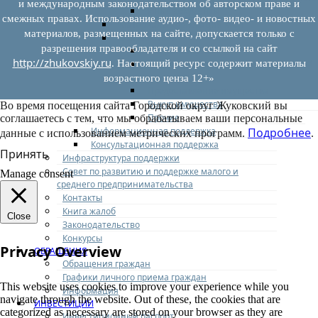
и международным законодательством об авторском праве и
Иные документы
смежных правах. Использование аудио-, фото- видео- и новостных
Материалы Корпорации МСП
материалов, размещенных на сайте, допускается только с
Вопрос-ответ
разрешения правообладателя и со ссылкой на сайт
Общие вопросы
http://zhukovskiy.ru
. Настоящий ресурс содержит материалы
Наполнение и актуализация перечней
имущества
возрастного ценза 12+»
Предоставление имущества
Выкуп имущества
Во время посещения сайта Городской округ Жуковский вы
Прочие
соглашаетесь с тем, что мы обрабатываем ваши персональные
Информационная поддержка
Подробнее
данные с использованием метрических программ.
.
Консультационная поддержка
Принять
Инфраструктура поддержки
Совет по развитию и поддержке малого и
Manage consent
среднего предпринимательства
Контакты
Книга жалоб
Close
Законодательство
Конкурсы
Privacy Overview
ОБРАЩЕНИЯ
Обращения граждан
Графики личного приема граждан
This website uses cookies to improve your experience while you
Информация
navigate through the website. Out of these, the cookies that are
ИНВЕСТИЦИИ
categorized as necessary are stored on your browser as they are
Инвестиционный паспорт