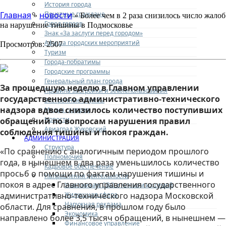
История города
Почетные граждане
Главная
новости
»
» Более чем в 2 раза снизилось число жалоб
Город героев
на нарушение тишины в Подмосковье
Знак «За заслуги перед городом»
Афиша городских мероприятий
Просмотров: 2507
Туризм
Города-побратимы
Городские программы
Генеральный план города
За прошедшую неделю в Главном управлении
Правила застройки и землепользования
государственного административно-технического
Экстренные службы
надзора вдвое снизилось количество поступивших
Медиа галерея
Новости
обращений по вопросам нарушения правил
Авиаград Жуковский
соблюдения тишины и покоя граждан.
АДМИНИСТРАЦИЯ
Структура
«По сравнению с аналогичным периодом прошлого
Полномочия
года, в нынешнем в два раза уменьшилось количество
Кадровое обеспечение
просьб о помощи по фактам нарушения тишины и
Направления деятельности
покоя в адрес Главного управления государственного
Участникам СВО и членам их семей
Жилищная сфера
административно-технического надзора Московской
Наружная реклама
области. Для сравнения, в прошлом году было
Экономика
направлено более 3,5 тысяч обращений, в нынешнем —
Финансовое управление