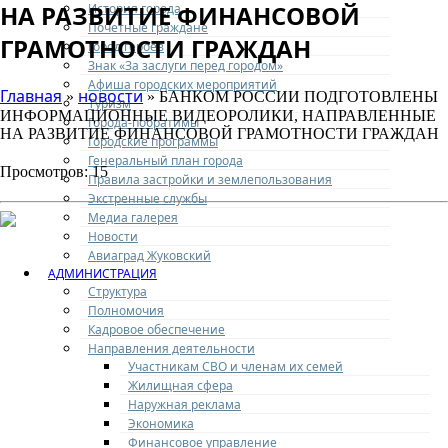
НА РАЗВИТИЕ ФИНАНСОВОЙ
История города
Почетные граждане
ГРАМОТНОСТИ ГРАЖДАН
Город героев
Знак «За заслуги перед городом»
Афиша городских мероприятий
Главная
новости
»
» БАНКОМ РОССИИ ПОДГОТОВЛЕНЫ
Туризм
ИНФОРМАЦИОННЫЕ ВИДЕОРОЛИКИ, НАПРАВЛЕННЫЕ
Города-побратимы
НА РАЗВИТИЕ ФИНАНСОВОЙ ГРАМОТНОСТИ ГРАЖДАН
Городские программы
Генеральный план города
Просмотров: 15
Правила застройки и землепользования
Экстренные службы
Медиа галерея
Новости
Авиаград Жуковский
АДМИНИСТРАЦИЯ
Структура
Полномочия
Кадровое обеспечение
Направления деятельности
Участникам СВО и членам их семей
Жилищная сфера
Наружная реклама
Экономика
Финансовое управление