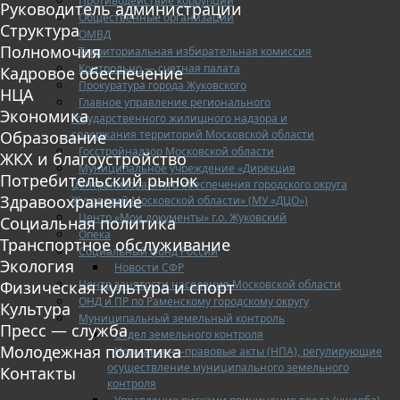
Противодействие коррупции
Руководитель администрации
Общественные организации
Структура
ОМВД
Полномочия
Территориальная избирательная комиссия
Контрольно — счетная палата
Кадровое обеспечение
Прокуратура города Жуковского
НЦА
Главное управление регионального
Экономика
государственного жилищного надзора и
содержания территорий Московской области
Образование
Госстройнадзор Московской области
ЖКХ и благоустройство
Муниципальное учреждение «Дирекция
Потребительский рынок
централизованного обеспечения городского округа
Здравоохранение
Жуковский Московской области» (МУ «ДЦО»)
Центр «Мои документы» г.о. Жуковский
Социальная политика
Опека
Транспортное обслуживание
Социальный фонд России
Экология
Новости СФР
Центр занятости населения Московской области
Физическая культура и спорт
ОНД и ПР по Раменскому городскому округу
Культура
Муниципальный земельный контроль
Пресс — служба
Отдел земельного контроля
Молодежная политика
Нормативно-правовые акты (НПА), регулирующие
осуществление муниципального земельного
Контакты
контроля