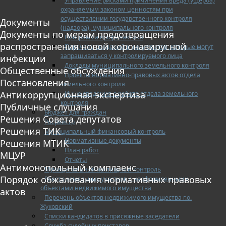
Управление рисками причинения вреда (ущерба)
охраняемым законом ценностям при
осуществлении государственного контроля
Документы
(надзора), муниципального контроля
Документы по мерам предотвращения
Программа профилактики
распространения новой коронавирусной
Перечень сведений и документов, которые могут
запрашиваться у контролируемого лица
инфекции
Доклады муниципального земельного контроля
Общественные обсуждения
Проекты нормативно-правовых актов отдела
Постановления
земельного контроля
Антикоррупционная экспертиза
Иные сведения о работе отдела земельного
контроля
Публичные слушания
Бюджет для граждан
Решения Совета депутатов
Росреестр
Решения ТИК
Муниципальный финансовый контроль
Нормативные документы
Решения МТИК
План работ
МЦУР
Отчеты
Антимонопольный комплаенс
Муниципальный жилищный контроль
Порядок обжалования нормативных правовых
Реестр земельных участков с неоформленными
объектами недвижимого имущества
актов
Перечень объектов недвижимого имущества г.о.
Жуковский
Списки кандидатов в присяжные заседатели
Служба судебных приставов