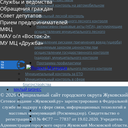
Службы и ведомства
Муниципальный контроль на автомобильном
Обращения граждан
транспорте
Совет депутатов
Муниципальный лесной контроль
Орган муниципального лесного контроля
Прием предпринимателей
Нормативно-правовые акты (НПА), регулирующие
МФЦ
осуществление муниципального лесного
МАУ о/л «Восток-2»
контроля:
МУ МЦ «Дружба»
Управление рисками причинения вреда (ущерба)
охраняемым законом ценностям при
осуществлении государственного контроля
(надзора), муниципального контроля
Программа профилактики
Доклады муниципального лесного контроля
Муниципальный контроль за ЕТО
Муниципальный контроль в сфере
благоустройства
МАЛЫЙ БИЗНЕС
© 2026 Официальный сайт городского округа Жуковский
Прием предпринимателей
Новости МСП
Сетевое издание «Жуковский.ру» зарегистрировано в Федеральной
Поддержка МСП
службе по надзору в сфере связи, информационных технологий и
Поддержка МСП
массовых коммуникаций (Роскомнадзор). Свидетельство о
Финансовая поддержка
регистрации ЭЛ № ФС77 — 77837 от 19.02.2020. Учредитель
Имущественная поддержка
Администрация городского округа Жуковский Московской области.
Нормативно-правовые акты