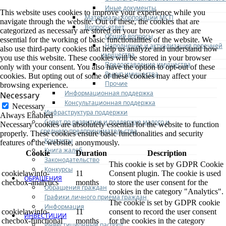
Иные документы
This website uses cookies to improve your experience while you
Материалы Корпорации МСП
navigate through the website. Out of these, the cookies that are
Вопрос-ответ
categorized as necessary are stored on your browser as they are
Общие вопросы
essential for the working of basic functionalities of the website. We
Наполнение и актуализация перечней
also use third-party cookies that help us analyze and understand how
имущества
you use this website. These cookies will be stored in your browser
Предоставление имущества
only with your consent. You also have the option to opt-out of these
Выкуп имущества
cookies. But opting out of some of these cookies may affect your
Прочие
browsing experience.
Информационная поддержка
Necessary
Консультационная поддержка
Necessary
Инфраструктура поддержки
Always Enabled
Совет по развитию и поддержке малого и
Necessary cookies are absolutely essential for the website to function
среднего предпринимательства
properly. These cookies ensure basic functionalities and security
Контакты
features of the website, anonymously.
Книга жалоб
Cookie
Duration
Description
Законодательство
This cookie is set by GDPR Cookie
Конкурсы
cookielawinfo-
11
Consent plugin. The cookie is used
ОБРАЩЕНИЯ
checbox-analytics
months
to store the user consent for the
Обращения граждан
cookies in the category "Analytics".
Графики личного приема граждан
The cookie is set by GDPR cookie
Информация
cookielawinfo-
11
consent to record the user consent
ИНВЕСТИЦИИ
checbox-functional
months
for the cookies in the category
Инвестиционный паспорт