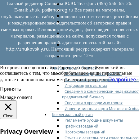
Главный редактор Сошкина Ю.Ю. Телефон: (495) 556–65–26.
Федеральное законодательство
zhuk_ps@mosreg.ru
Региональное законодательство
E‑mail:
Все права на материалы,
Порядок формирования и ведения пер
опубликованные на сайте, защищены в соответствии с российским
Порядок предоставления имущества из
и международным законодательством об авторском праве и
перечней
смежных правах. Использование аудио-, фото- видео- и новостных
Нормативные правовые акты по утвер
материалов, размещенных на сайте, допускается только с
перечней
разрешения правообладателя и со ссылкой на сайт
Административные регламенты
http://zhukovskiy.ru
. Настоящий ресурс содержит материалы
Программы по развитию МСП
возрастного ценза 12+»
Нормативные правовые акты по антик
мерам поддержки субъектов МСП
Во время посещения сайта Городской округ Жуковский вы
Имущество для бизнеса
соглашаетесь с тем, что мы обрабатываем ваши персональные
Перечень имущества для МСП
Подробнее
Паспорта объектов, включенных в пере
данные с использованием метрических программ.
.
Информация о льготах
Принять
Сведения о коммерческой недвижимос
предлагаемой бизнесу
Manage consent
Сведения о проводимых торгах
Инвестиционная карта Московской обл
Коллегиальный орган
Close
Регламентирующие документы
График заседаний
Privacy Overview
Протоколы заседаний
Отчеты о деятельности коллегиального