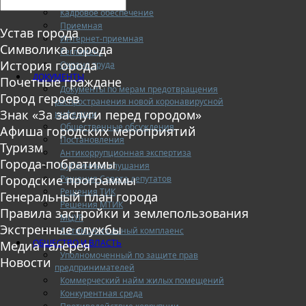
Кадровое обеспечение
Приемная
Устав города
Интернет-приемная
Символика города
Регламент
История города
Охрана труда
ДОКУМЕНТЫ
Почетные граждане
Документы по мерам предотвращения
Город героев
распространения новой коронавирусной
Знак «За заслуги перед городом»
инфекции
Общественные обсуждения
Афиша городских мероприятий
Постановления
Туризм
Антикоррупционная экспертиза
Города-побратимы
Публичные слушания
Городские программы
Решения Совета депутатов
Решения ТИК
Генеральный план города
Решения МТИК
Правила застройки и землепользования
МЦУР
Экстренные службы
Антимонопольный комплаенс
ОБЩЕСТВО И ВЛАСТЬ
Медиа галерея
Уполномоченный по защите прав
Новости
предпринимателей
Коммерческий найм жилых помещений
Конкурентная среда