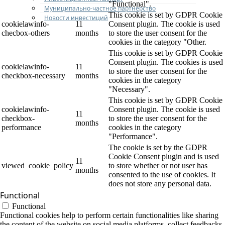
"Functional".
Муниципально-частное партнерство
This cookie is set by GDPR Cookie
Новости инвестиций
cookielawinfo-
11
Consent plugin. The cookie is used
checbox-others
months
to store the user consent for the
cookies in the category "Other.
This cookie is set by GDPR Cookie
Consent plugin. The cookies is used
cookielawinfo-
11
to store the user consent for the
checkbox-necessary
months
cookies in the category
"Necessary".
This cookie is set by GDPR Cookie
cookielawinfo-
Consent plugin. The cookie is used
11
checkbox-
to store the user consent for the
months
performance
cookies in the category
"Performance".
The cookie is set by the GDPR
Cookie Consent plugin and is used
11
viewed_cookie_policy
to store whether or not user has
months
consented to the use of cookies. It
does not store any personal data.
Functional
Functional
Functional cookies help to perform certain functionalities like sharing
the content of the website on social media platforms, collect feedbacks,