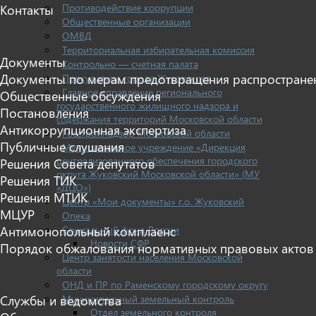
Противодействие коррупции
Контакты
Общественные организации
ОМВД
Территориальная избирательная комиссия
Документы
Контрольно — счетная палата
Документы по мерам предотвращения распростране
Прокуратура города Жуковского
Главное управление регионального
Общественные обсуждения
государственного жилищного надзора и
Постановления
содержания территорий Московской области
Антикоррупционная экспертиза
Госстройнадзор Московской области
Публичные слушания
Муниципальное учреждение «Дирекция
централизованного обеспечения городского
Решения Совета депутатов
округа Жуковский Московской области» (МУ
Решения ТИК
«ДЦО»)
Решения МТИК
Центр «Мои документы» г.о. Жуковский
МЦУР
Опека
Социальный фонд России
Антимонопольный комплаенс
Новости СФР
Порядок обжалования нормативных правовых актов
Центр занятости населения Московской
области
ОНД и ПР по Раменскому городскому округу
Муниципальный земельный контроль
Службы и ведомства
Отдел земельного контроля