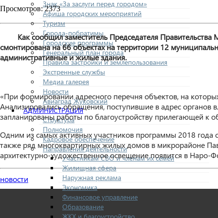
Знак «За заслуги перед городом»
Просмотров: 2373
Афиша городских мероприятий
Туризм
Города-побратимы
Как сообщил заместитель Председателя Правительства Моск
Городские программы
смонтирована на 66 объектах на территории 12 муниципальн
Генеральный план города
административные и жилые здания.
Правила застройки и землепользования
Экстренные службы
Медиа галерея
Новости
«При формировании адресного перечня объектов, на которых
Авиаград Жуковский
Анализировались обращения, поступившие в адрес органов вл
АДМИНИСТРАЦИЯ
запланированы работы по благоустройству прилегающей к об
Структура
Полномочия
Одним из самых активных участников программы 2018 года ст
Кадровое обеспечение
также ряд многоквартирных жилых домов в микрорайоне Павш
Направления деятельности
архитектурно-художественное освещение появится в Наро-Фо
Участникам СВО и членам их семей
Жилищная сфера
Наружная реклама
новости
Экономика
Финансовое управление
Образование
ЖКХ и благоустройство