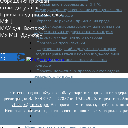
Обращения граждан
Нормативно-правовые акты (НПА),
Совет депутатов
регулирующие осуществление муниципального
Прием предпринимателей
земельного контроля
МФЦ
Управление рисками причинения вреда
(ущерба) охраняемым законом ценностям при
МАУ о/л «Восток-2»
осуществлении государственного контроля
МУ МЦ «Дружба»
(надзора), муниципального контроля
Программа профилактики
Перечень сведений и документов, которые
могут запрашиваться у контролируемого лица
Доклады муниципального земельного
контроля
Проекты нормативно-правовых актов отдела
земельного контроля
Иные сведения о работе отдела земельного
контроля
Бюджет для граждан
Сетевое издание «Жуковский.ру» зарегистрировано в Федерал
Росреестр
регистрации ЭЛ № ФС77 — 77837 от 19.02.2020. Учредитель Адм
zhuk_ps@mosreg.ru
Муниципальный финансовый контроль
Все права на материалы, опубликованны
Нормативные документы
Использование аудио-, фото- видео- и новостных материалов, ра
План работ
Отчеты
Муниципальный жилищный контроль