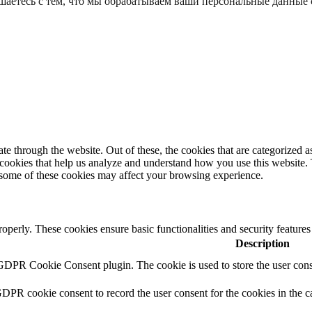
шаетесь с тем, что мы обрабатываем ваши персональные данные
 through the website. Out of these, the cookies that are categorized as
y cookies that help us analyze and understand how you use this website.
f some of these cookies may affect your browsing experience.
roperly. These cookies ensure basic functionalities and security feature
Description
 GDPR Cookie Consent plugin. The cookie is used to store the user conse
GDPR cookie consent to record the user consent for the cookies in the c