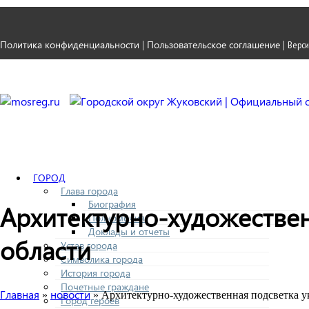
Политика конфиденциальности
Пользовательское соглашение
|
|
Верси
ГОРОД
Глава города
Биография
Архитектурно-художествен
Полномочия
Доклады и отчеты
области
Устав города
Символика города
История города
Почетные граждане
Главная
новости
»
» Архитектурно-художественная подсветка у
Город героев