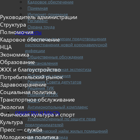
Кадровое обеспечение
Приемная
Интернет-приемная
Руководитель администрации
Регламент
Структура
Охрана труда
Полномочия
ДОКУМЕНТЫ
Документы по мерам предотвращения
Кадровое обеспечение
распространения новой коронавирусной
НЦА
инфекции
Экономика
Общественные обсуждения
Образование
Постановления
ЖКХ и благоустройство
Антикоррупционная экспертиза
Публичные слушания
Потребительский рынок
Решения Совета депутатов
Здравоохранение
Решения ТИК
Социальная политика
Решения МТИК
Транспортное обслуживание
МЦУР
Экология
Антимонопольный комплаенс
ОБЩЕСТВО И ВЛАСТЬ
Физическая культура и спорт
Уполномоченный по защите прав
Культура
предпринимателей
Пресс — служба
Коммерческий найм жилых помещений
Молодежная политика
Конкурентная среда