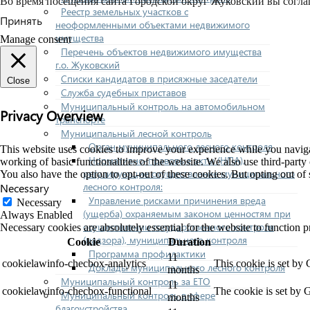
Во время посещения сайта Городской округ Жуковский вы согла
Реестр земельных участков с
Принять
неоформленными объектами недвижимого
имущества
Manage consent
Перечень объектов недвижимого имущества
г.о. Жуковский
Списки кандидатов в присяжные заседатели
Close
Служба судебных приставов
Муниципальный контроль на автомобильном
Privacy Overview
транспорте
Муниципальный лесной контроль
Орган муниципального лесного контроля
This website uses cookies to improve your experience while you navigate
Нормативно-правовые акты (НПА),
working of basic functionalities of the website. We also use third-part
регулирующие осуществление муниципального
You also have the option to opt-out of these cookies. But opting out o
лесного контроля:
Necessary
Управление рисками причинения вреда
Necessary
(ущерба) охраняемым законом ценностям при
Always Enabled
осуществлении государственного контроля
Necessary cookies are absolutely essential for the website to function p
(надзора), муниципального контроля
Cookie
Duration
Программа профилактики
11
cookielawinfo-checbox-analytics
This cookie is set by
Доклады муниципального лесного контроля
months
Муниципальный контроль за ЕТО
11
cookielawinfo-checbox-functional
The cookie is set by 
Муниципальный контроль в сфере
months
благоустройства