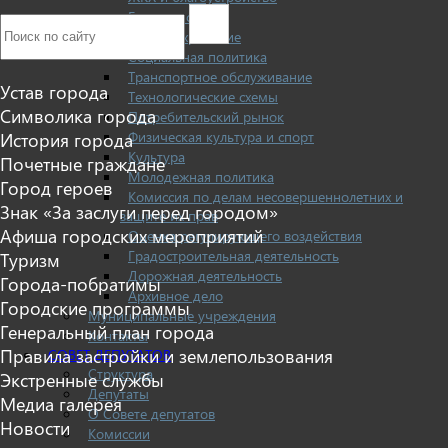
Безопасность
Здравоохранение
Социальная политика
Транспортное обслуживание
Устав города
Технологические схемы
Символика города
Потребительский рынок
Физическая культура и спорт
История города
Культура
Почетные граждане
Молодежная политика
Город героев
Комиссия по делам несовершеннолетних и
Знак «За заслуги перед городом»
защите их прав
Афиша городских мероприятий
Оценка регулирующего воздействия
Градостроительная деятельность
Туризм
Дорожная деятельность
Города-побратимы
Архивное дело
Городские программы
Муниципальные учреждения
Генеральный план города
Контакты
Правила застройки и землепользования
СОВЕТ ДЕПУТАТОВ
Структура
Экстренные службы
Депутаты
Медиа галерея
О Совете депутатов
Новости
Комиссии