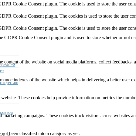
 GDPR Cookie Consent plugin. The cookie is used to store the user conse
 GDPR Cookie Consent plugin. The cookies is used to store the user con
 GDPR Cookie Consent plugin. The cookie is used to store the user cons
the GDPR Cookie Consent plugin and is used to store whether or not user
he content of the website on social media platforms, collect feedbacks, a
еречней
из
nce indexes of the website which helps in delivering a better user expe
ерждению
 website. These cookies help provide information on metrics the number o
ъектов
nd marketing campaigns. These cookies track visitors across websites an
not been classified into a category as yet.
еречни