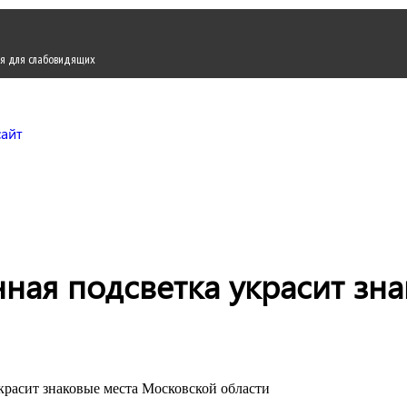
я для слабовидящих
Городской округ Жуков
Официальный сайт
ная подсветка украсит зн
красит знаковые места Московской области