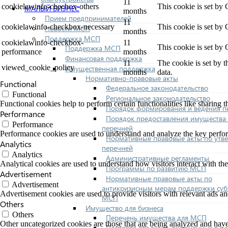
11
cookielawinfo-checbox-others
This cookie is set by
МАЛЫЙ БИЗНЕС
months
Прием предпринимателей
11
cookielawinfo-checkbox-necessary
This cookie is set by
Новости МСП
months
Поддержка МСП
cookielawinfo-checkbox-
11
This cookie is set by
Поддержка МСП
performance
months
Финансовая поддержка
11
The cookie is set by 
viewed_cookie_policy
Имущественная поддержка
months
data.
Нормативно-правовые акты
Functional
Федеральное законодательство
Functional
Региональное законодательство
Functional cookies help to perform certain functionalities like sharing t
Порядок формирования и ведения п
Performance
Порядок предоставления имущества 
Performance
перечней
Performance cookies are used to understand and analyze the key performa
Нормативные правовые акты по утв
Analytics
перечней
Analytics
Административные регламенты
Analytical cookies are used to understand how visitors interact with the
Программы по развитию МСП
Advertisement
Нормативные правовые акты по
Advertisement
антикризисным мерам поддержки суб
Advertisement cookies are used to provide visitors with relevant ads a
МСП
Others
Имущество для бизнеса
Others
Перечень имущества для МСП
Other uncategorized cookies are those that are being analyzed and have 
Паспорта объектов, включенных в п