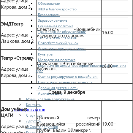
Адрес: улица
Образование
Кирова, дом 3.
ЖКХ и благоустройство
Безопасность
Здравоохранение
ЭМДТеатр
Социальная политика
Спектакль «Волшебник
16.00
Транспортное обслуживание
Адрес: улица
изумрудного города».
Технологические схемы
Лацкова, дом 2
Потребительский рынок
Физическая культура и спорт
Культура
Театр «Стрела»
Молодежная политика
Спектакль «Эти свободные
Комиссия по делам несовершеннолетних и защите их
18.00
Адрес: улица
бабочки».
прав
Кирова, дом 3.
Оценка регулирующего воздействия
Градостроительная деятельность
Дорожная деятельность
Среда, 9 декабря
Архивное дело
Муниципальные учреждения
Контакты
Дом учёных
СОВЕТ ДЕПУТАТОВ
ЦАГИ
Структура
Джазовый вечер.
Депутаты
Выдающийся российский
19.00
Адрес: улица
О Совете депутатов
трубач Вадим Эйленкриг.
Жуковского,
Комиссии