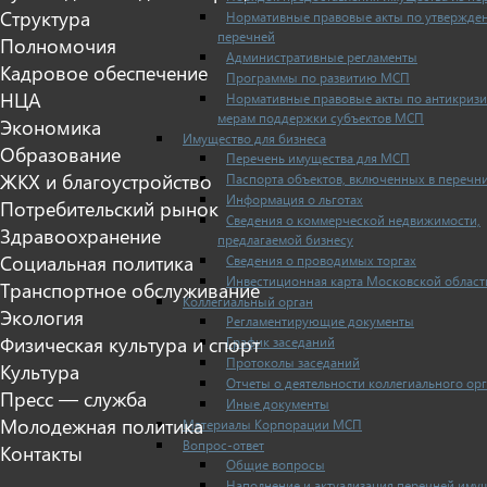
Структура
Нормативные правовые акты по утвержде
перечней
Полномочия
Административные регламенты
Кадровое обеспечение
Программы по развитию МСП
НЦА
Нормативные правовые акты по антикриз
мерам поддержки субъектов МСП
Экономика
Имущество для бизнеса
Образование
Перечень имущества для МСП
ЖКХ и благоустройство
Паспорта объектов, включенных в перечн
Информация о льготах
Потребительский рынок
Сведения о коммерческой недвижимости,
Здравоохранение
предлагаемой бизнесу
Социальная политика
Сведения о проводимых торгах
Инвестиционная карта Московской област
Транспортное обслуживание
Коллегиальный орган
Экология
Регламентирующие документы
Физическая культура и спорт
График заседаний
Протоколы заседаний
Культура
Отчеты о деятельности коллегиального ор
Пресс — служба
Иные документы
Молодежная политика
Материалы Корпорации МСП
Вопрос-ответ
Контакты
Общие вопросы
Наполнение и актуализация перечней иму