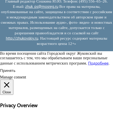
Главный редактор Сошкина Ю.Ю. Телефон: (495) 556–65–26.
zhuk_ps@mosreg.ru
E‑mail:
Все права на материалы,
опубликованные на сайте, защищены в соответствии с российским
и международным законодательством об авторском праве и
смежных правах. Использование аудио-, фото- видео- и новостных
материалов, размещенных на сайте, допускается только с
разрешения правообладателя и со ссылкой на сайт
http://zhukovskiy.ru
. Настоящий ресурс содержит материалы
возрастного ценза 12+»
Во время посещения сайта Городской округ Жуковский вы
соглашаетесь с тем, что мы обрабатываем ваши персональные
Подробнее
данные с использованием метрических программ.
.
Принять
Manage consent
Close
Privacy Overview