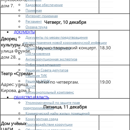
дом 7.
Кадровое обеспечение
Приемная
Интернет-приемная
Четверг, 10 декабря
Регламент
Охрана труда
ДОКУМЕНТЫ
Документы по мерам предотвращения
Дворец
распространения новой коронавирусной инфекции
культуры
Адрес:
Научно-творческий концерт.
18.30
Общественные обсуждения
улица Фрунзе,
Постановления
дом 28.
Антикоррупционная экспертиза
Публичные слушания
Решения Совета депутатов
Театр «Стрела»
Решения ТИК
Читки по четвергам.
19.00
Решения МТИК
Адрес: улица
МЦУР
Кирова, дом 3.
Антимонопольный комплаенс
ОБЩЕСТВО И ВЛАСТЬ
Уполномоченный по защите прав
Пятница, 11 декабря
предпринимателей
Коммерческий найм жилых помещений
Конкурентная среда
Дом учёных
Противодействие коррупции
ЦАГИ
Общественные организации