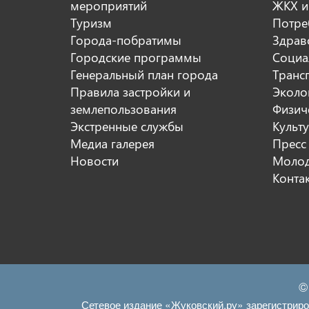
мероприятий
ЖКХ и
Туризм
Потре
Города-побратимы
Здрав
Городские программы
Социа
Генеральный план города
Транс
Правила застройки и
Эколо
землепользования
Физиче
Экстренные службы
Культ
Медиа галерея
Пресс
Новости
Молод
Конта
©
Сетевое издание «Жуковский.ру» зарегистрир