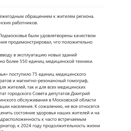
 ежегодным обращением к жителям региона.
ских работников. ⠀
Подмосковья были удовлетворены качеством
ения продемонстрировал, что положительно
и вводу в эксплуатацию новых зданий
ено более 550 единиц медицинской техники. ⠀
ья» поступило 75 единиц медицинского
аратов и магнитно-резонансный томограф,
для жителей, так и для всех медицинских
тат городского Совета депутатов Дмитрий
цинского обслуживания в Московской области
ации населения. К сожалению, не все относятся
ценить состояние здоровья наших жителей и на
редрасположенность к часто встречаемым
ернатор, к 2024 году продолжительность жизни