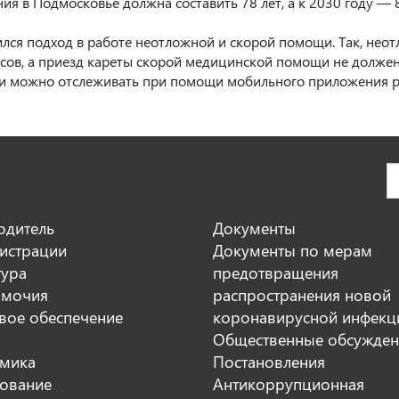
ия в Подмосковье должна составить 78 лет, а к 2030 году — 8
лся подход в работе неотложной и скорой помощи. Так, нео
асов, а приезд кареты скорой медицинской помощи не долже
 можно отслеживать при помощи мобильного приложения ре
одитель
Документы
истрации
Документы по мерам
тура
предотвращения
мочия
распространения новой
вое обеспечение
коронавирусной инфекц
Общественные обсужден
мика
Постановления
ование
Антикоррупционная