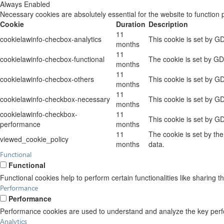
Always Enabled
Necessary cookies are absolutely essential for the website to function 
Cookie
Duration
Description
11
cookielawinfo-checbox-analytics
This cookie is set by G
months
11
cookielawinfo-checbox-functional
The cookie is set by GD
months
11
cookielawinfo-checbox-others
This cookie is set by G
months
11
cookielawinfo-checkbox-necessary
This cookie is set by G
months
cookielawinfo-checkbox-
11
This cookie is set by G
performance
months
11
The cookie is set by th
viewed_cookie_policy
months
data.
Functional
Functional
Functional cookies help to perform certain functionalities like sharing t
Performance
Performance
Performance cookies are used to understand and analyze the key perform
Analytics