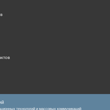
ов
актов
ий
ационных технологий и массовых коммуникаций