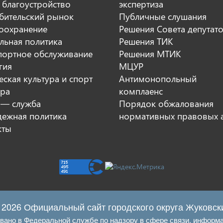
 благоустройство
экспертиза
бительский рынок
Публичные слушания
оохранение
Решения Совета депутат
льная политика
Решения ТИК
портное обслуживание
Решения МТИК
гия
МЦУР
ская культура и спорт
Антимонопольный
ура
комплаенс
 — служба
Порядок обжалования
ежная политика
нормативных правовых 
кты
 2026 Официальный сайт городского округа Жуковск
овано в Федеральной службе по надзору в сфере связи, информ