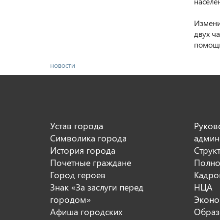
населен
⠀
Измени
двух ч
помощи
новости
Устав города
Руков
Символика города
админ
История города
Струк
Почетные граждане
Полно
Город героев
Кадро
Знак «За заслуги перед
НЦА
городом»
Эконо
Афиша городских
Образ