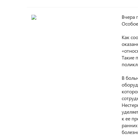
Вчера 
Особое
⠀
Как со
оказан
«относ
Такие 
поликл
⠀
В боль
оборуд
которог
сотруд
Нестер
уделяе
к ее п
ранних
болезн