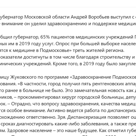
губернатор Московской области Андрей Воробьев выступил с
 внимание он уделил здравоохранению и поддержке медицин
общил губернатор, 65% пациентов медицинских учреждений 
ных им в 2019 году услуг. Опрос при большей выборке насел
ятся к медицине в Подмосковье» треть жителей региона. ⠀
показатели достигнуты в том числе благодаря строительству 
инических учреждений. Кроме того, в 2019 году было закупл
ницу Жуковского по программе «Здравоохранение Подмосков
ования. «В частности, город получил пять рентгеновских апп
о ранее в больнице не было. Это замечательная новость как 
ников, – прокомментировал хирург городской больницы, депу
юк. – Отрадно, что вопросу здравоохранения, качества меди
тся особое внимание. Активно ведется работа по диспансериз
рохождению ответственно. Зря. Диспансеризация позволяет о
 сроках диагностировать какие-либо заболевания, а также п
ям. Здоровое население – это наше будущее. Как отметил губ