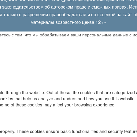
 законодательством об авторском праве и смежных правах. Испо
я только с разрешения правообладателя и со ссылкой на сайт
h
материалы возрастного ценза 12+»
аетесь с тем, что мы обрабатываем ваши персональные данные с 
e through the website. Out of these, the cookies that are categorized 
y cookies that help us analyze and understand how you use this website.
f some of these cookies may affect your browsing experience.
properly. These cookies ensure basic functionalities and security featu