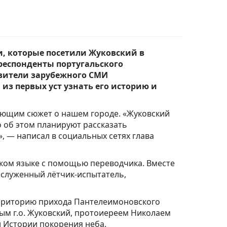
, которые посетили Жуковский в
респонденты португальского
авители зарубежного СМИ
з первых уст узнать его историю и
ающим сюжет о нашем городе. «Жуковский
 об этом планируют рассказать
 — написал в социальных сетях глава
ком языке с помощью переводчика. Вместе
аслуженный лётчик-испытатель,
рриторию прихода Пантелеимоновского
ным г.о. Жуковский, протоиереем Николаем
й Истории покорения неба.