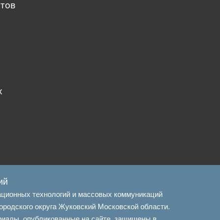
атов
х
ий
ационных технологий и массовых коммуникаций
ородского округа Жуковский Московской области.
риалы, опубликованные на сайте, защищены в