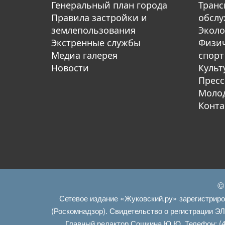
Генеральный план города
Транс
Правила застройки и
обсл
землепользования
Эколо
Экстренные службы
Физич
Медиа галерея
спорт
Новости
Культ
Пресс
Молод
Конта
©
Сетевое издание «Жуковский.ру» зарегистрир
(Роскомнадзор). Свидетельство о регистрации Э
Главный редактор Сошкина Ю.Ю. Телефон: (4