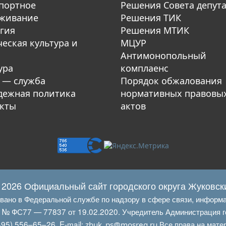
портное
Решения Совета депут
уживание
Решения ТИК
гия
Решения МТИК
еская культура и
МЦУР
Антимонопольный
ура
комплаенс
 — служба
Порядок обжалования
ежная политика
нормативных правовы
кты
актов
 2026 Официальный сайт городского округа Жуковск
овано в Федеральной службе по надзору в сфере связи, информ
Л № ФС77 — 77837 от 19.02.2020. Учредитель Администрация г
95) 556–65–26. E‑mail:
Все права на мате
zhuk_ps@mosreg.ru