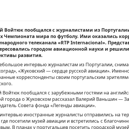
й Войтюк пообщался с журналистами из Португалии
х Чемпионата мира по футболу. Ими оказались кор
народного телеканала «RTP Internacional». Предст
ересовались городом авиационной науки и решили и
ективы развития.
небольшое интервью журналистам из Португалии, сним
оград», «Жуковский — сердце русской авиации». Именно
анные корреспонденты своим португальским зрителям»,
кого.
 Войтюк пообщался с зарубежными гостями на английс
ой города о Жуковском рассказал Валерий Ваньшин — З
датель Совета фонда «Легенды авиации».
 интервью иностранные журналисты отправились на те
 где посетили музей авиации и встретились с благочин
вым. В планах у португальцев посетить городской музе