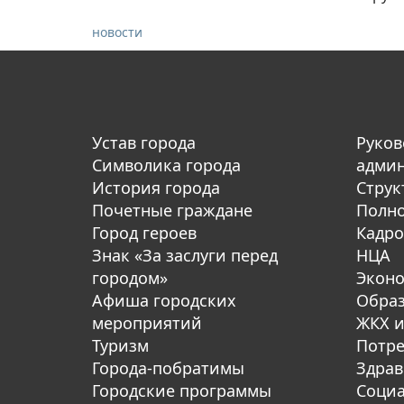
новости
Устав города
Руков
Символика города
адми
История города
Струк
Почетные граждане
Полн
Город героев
Кадро
Знак «За заслуги перед
НЦА
городом»
Экон
Афиша городских
Обра
мероприятий
ЖКХ и
Туризм
Потре
Города-побратимы
Здрав
Городские программы
Социа