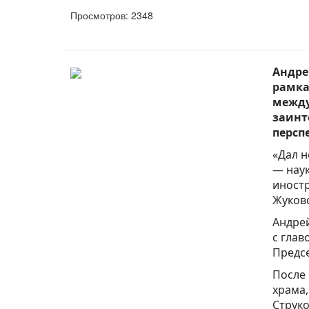
Просмотров: 2348
Андре
рамка
между
заинт
персп
«Дал 
— наук
иностр
Жуковс
Андрей
с глав
Предсе
После
храма,
Струко