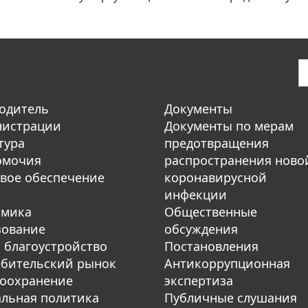
одитель
Документы
нистрации
Документы по мерам
тура
предотвращения
омочия
распространения ново
вое обеспечение
коронавирусной
инфекции
омика
Общественные
зование
обсуждения
 благоустройство
Постановления
бительский рынок
Антикоррупционная
оохранение
экспертиза
льная политика
Публичные слушания