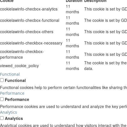
Cookie
Duration
Description
11
cookielawinfo-checbox-analytics
This cookie is set by G
months
11
cookielawinfo-checbox-functional
The cookie is set by GD
months
11
cookielawinfo-checbox-others
This cookie is set by G
months
11
cookielawinfo-checkbox-necessary
This cookie is set by G
months
cookielawinfo-checkbox-
11
This cookie is set by G
performance
months
11
The cookie is set by th
viewed_cookie_policy
months
data.
Functional
Functional
Functional cookies help to perform certain functionalities like sharing t
Performance
Performance
Performance cookies are used to understand and analyze the key perform
Analytics
Analytics
Analytical cookies are used to understand how visitors interact with the