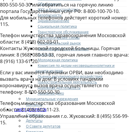
Образование
800-550-50-30 или обратиться на горячую линию
ЖКХ и благоустройство
портала Государственных услуг РФ: 8-800-100-70-10.
Безопасность
Для мобильных телефонов действует короткий номер:
Здравоохранение
115.
Социальная политика
Транспортное обслуживание
Телефон министерства здравоохранения Московской
Технологические схемы
области: 8 (498) 602-03-01.
Потребительский рынок
Контакты Жуковской городской больницы. Горячая
Физическая культура и спорт
линия: 8 (968) 080-53-33, горячая линия главного врача:
Культура
Молодежная политика
8 (916) 133-61-20.
Комиссия по делам несовершеннолетних и
защите их прав
Если у вас имеются признаки ОРВИ, вам необходимо
Оценка регулирующего воздействия
вызвать врача на дом! В условиях пандемии
Градостроительная деятельность
коронавируса вызов врача осуществляется по
Дорожная деятельность
телефону: 8-800-550-50-30.
Архивное дело
Муниципальные учреждения
Телефон министерства образования Московской
Контакты
области: 8 (498) 602-11-23.
СОВЕТ ДЕПУТАТОВ
Структура
Управление образования г.о. Жуковский: 8 (495) 556-99-
Депутаты
15.
О Совете депутатов
Комиссии