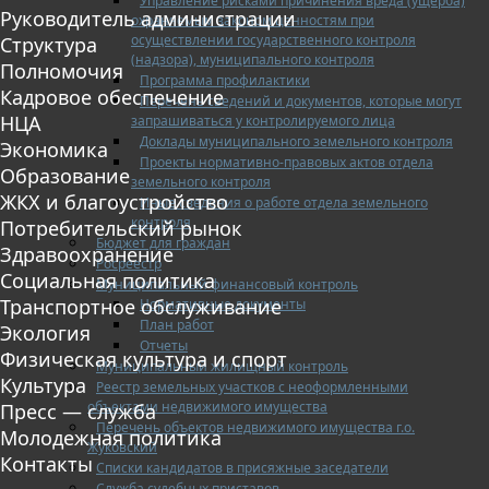
Управление рисками причинения вреда (ущерба)
Руководитель администрации
охраняемым законом ценностям при
осуществлении государственного контроля
Структура
(надзора), муниципального контроля
Полномочия
Программа профилактики
Кадровое обеспечение
Перечень сведений и документов, которые могут
НЦА
запрашиваться у контролируемого лица
Доклады муниципального земельного контроля
Экономика
Проекты нормативно-правовых актов отдела
Образование
земельного контроля
ЖКХ и благоустройство
Иные сведения о работе отдела земельного
контроля
Потребительский рынок
Бюджет для граждан
Здравоохранение
Росреестр
Социальная политика
Муниципальный финансовый контроль
Транспортное обслуживание
Нормативные документы
План работ
Экология
Отчеты
Физическая культура и спорт
Муниципальный жилищный контроль
Культура
Реестр земельных участков с неоформленными
объектами недвижимого имущества
Пресс — служба
Перечень объектов недвижимого имущества г.о.
Молодежная политика
Жуковский
Контакты
Списки кандидатов в присяжные заседатели
Служба судебных приставов