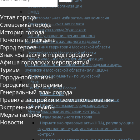
Противодействие коррупции
Общественные организации
ОМВД
Устав города
Территориальная избирательная комиссия
Символика города
Контрольно — счетная палата
Прокуратура города Жуковского
История города
Главное управление регионального
Почетные граждане
государственного жилищного надзора и
Город героев
содержания территорий Московской области
Госстройнадзор Московской области
Знак «За заслуги перед городом»
Муниципальное учреждение «Дирекция
Афиша городских мероприятий
централизованного обеспечения городского округа
Туризм
Жуковский Московской области» (МУ «ДЦО»)
Центр «Мои документы» г.о. Жуковский
Города-побратимы
Опека
Городские программы
Социальный фонд России
Генеральный план города
Новости СФР
Правила застройки и землепользования
Центр занятости населения Московской области
ОНД и ПР по Раменскому городскому округу
Экстренные службы
Муниципальный земельный контроль
Медиа галерея
Отдел земельного контроля
Новости
Нормативно-правовые акты (НПА), регулирующие
осуществление муниципального земельного
контроля