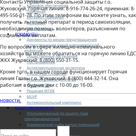
Контакты Управления социальной защиты г.о.
Кадровое обеспечение
Жуковский. Горячая линия: 8-916-774-26-24, приемная: 8-
Приемная
495-556-01-78. По этим телефонам вы можете узнать, как
Интернет-приемная
получить льготный препарат в период самоизоляции,
Регламент
необходимую помощь волонтёров, разъяснения по
Охрана труда
ДОКУМЕНТЫ
социальным выплатам.
Документы по мерам предотвращения
распространения новой коронавирусной
По вопросам в сфере жилищно-коммунального
инфекции
хозяйства вы можете обратиться на горячую линию ЕДС
Общественные обсуждения
ЖКХ Жуковский: 8 (800) 550-31-15.
Постановления
Антикоррупционная экспертиза
Кроме того, в нашем городе функционирует Горячая
Публичные слушания
линия Главы г.о. Жуковский: 8 (800) 444-32-14. Она
Решения Совета депутатов
работает в будние дни с 10-00 до 16-00.
Решения ТИК
Решения МТИК
МЦУР
новости
Антимонопольный комплаенс
ОБЩЕСТВО И ВЛАСТЬ
Уполномоченный по защите прав
предпринимателей
Коммерческий найм жилых помещений
Конкурентная среда