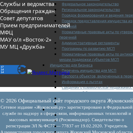
Службы и ведомства
Федеральное законодательство
Региональное законодательство
Обращения граждан
Порядок формирования и ведения пер
Совет депутатов
Порядок предоставления имущества из
Прием предпринимателей
перечней
МФЦ
Нормативные правовые акты по утвер
перечней
МАУ о/л «Восток-2»
Административные регламенты
МУ МЦ «Дружба»
Программы по развитию МСП
Нормативные правовые акты по антик
мерам поддержки субъектов МСП
Имущество для бизнеса
Перечень имущества для МСП
Паспорта объектов, включенных в пере
Информация о льготах
Сведения о коммерческой недвижимос
предлагаемой бизнесу
Сведения о проводимых торгах
© 2026 Официальный сайт городского округа Жуковский
Инвестиционная карта Московской обл
Сетевое издание «Жуковский.ру» зарегистрировано в Федеральной
Коллегиальный орган
службе по надзору в сфере связи, информационных технологий и
Регламентирующие документы
массовых коммуникаций (Роскомнадзор). Свидетельство о
График заседаний
регистрации ЭЛ № ФС77 — 77837 от 19.02.2020. Учредитель
Протоколы заседаний
Отчеты о деятельности коллегиального
Администрация городского округа Жуковский Московской области.