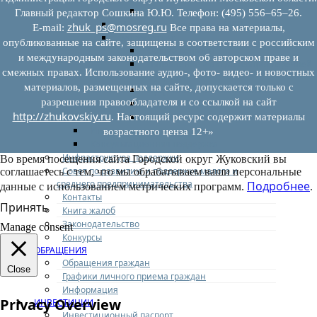
Иные документы
Главный редактор Сошкина Ю.Ю. Телефон: (495) 556–65–26.
Материалы Корпорации МСП
zhuk_ps@mosreg.ru
E‑mail:
Все права на материалы,
Вопрос-ответ
опубликованные на сайте, защищены в соответствии с российским
Общие вопросы
и международным законодательством об авторском праве и
Наполнение и актуализация перечней
смежных правах. Использование аудио-, фото- видео- и новостных
имущества
материалов, размещенных на сайте, допускается только с
Предоставление имущества
разрешения правообладателя и со ссылкой на сайт
Выкуп имущества
http://zhukovskiy.ru
Прочие
. Настоящий ресурс содержит материалы
Информационная поддержка
возрастного ценза 12+»
Консультационная поддержка
Инфраструктура поддержки
Во время посещения сайта Городской округ Жуковский вы
Совет по развитию и поддержке малого и
соглашаетесь с тем, что мы обрабатываем ваши персональные
среднего предпринимательства
Подробнее
данные с использованием метрических программ.
.
Контакты
Принять
Книга жалоб
Законодательство
Manage consent
Конкурсы
ОБРАЩЕНИЯ
Обращения граждан
Close
Графики личного приема граждан
Информация
Privacy Overview
ИНВЕСТИЦИИ
Инвестиционный паспорт