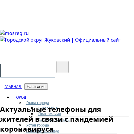
Городской округ Жуковский
Официальный сайт
ГЛАВНАЯ
Навигация
ГОРОД
Глава города
Актуальные телефоны для
Биография
Полномочия
жителей в связи с пандемией
Доклады и отчеты
Устав города
коронавируса
Символика города