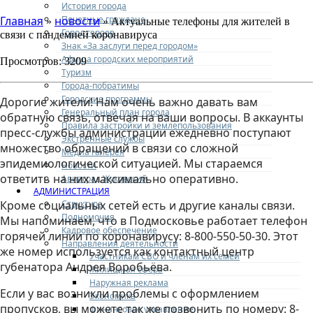
История города
Почетные граждане
Главная
новости
»
» Актуальные телефоны для жителей в
Город героев
связи с пандемией коронавируса
Знак «За заслуги перед городом»
Афиша городских мероприятий
Просмотров: 3209
Туризм
Города-побратимы
Городские программы
Дорогие жители! Нам очень важно давать вам
Генеральный план города
обратную связь, отвечая на ваши вопросы. В аккаунты
Правила застройки и землепользования
пресс-службы администрации ежедневно поступают
Экстренные службы
множество обращений в связи со сложной
Медиа галерея
эпидемиологической ситуацией. Мы стараемся
Новости
ответить на них максимально оперативно.
Авиаград Жуковский
АДМИНИСТРАЦИЯ
Структура
Кроме социальных сетей есть и другие каналы связи.
Полномочия
Мы напоминаем, что в Подмосковье работает телефон
Кадровое обеспечение
горячей линии по коронавирусу: 8-800-550-50-30. Этот
Направления деятельности
же номер используется как контактный центр
Участникам СВО и членам их семей
губенатора Андрея Воробьёва.
Жилищная сфера
Наружная реклама
Если у вас возникли проблемы с оформлением
Экономика
пропусков, вы можете так же позвонить по номеру: 8-
Финансовое управление