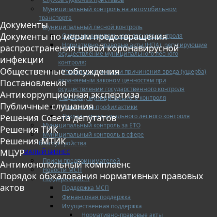
Муниципальный контроль на автомобильном
транспорте
Документы
Муниципальный лесной контроль
Документы по мерам предотвращения
Орган муниципального лесного контроля
Нормативно-правовые акты (НПА), регулирующие
распространения новой коронавирусной
осуществление муниципального лесного
инфекции
контроля:
Общественные обсуждения
Управление рисками причинения вреда (ущерба)
охраняемым законом ценностям при
Постановления
осуществлении государственного контроля
Антикоррупционная экспертиза
(надзора), муниципального контроля
Публичные слушания
Программа профилактики
Доклады муниципального лесного контроля
Решения Совета депутатов
Муниципальный контроль за ЕТО
Решения ТИК
Муниципальный контроль в сфере
Решения МТИК
благоустройства
МЦУР
МАЛЫЙ БИЗНЕС
Прием предпринимателей
Антимонопольный комплаенс
Новости МСП
Порядок обжалования нормативных правовых
Поддержка МСП
актов
Поддержка МСП
Финансовая поддержка
Имущественная поддержка
Нормативно-правовые акты