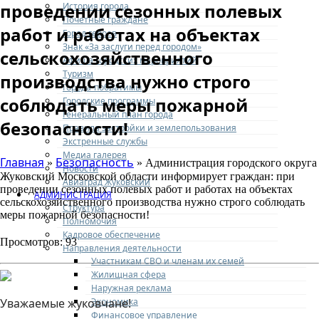
проведении сезонных полевых
История города
Почетные граждане
работ и работах на объектах
Город героев
Знак «За заслуги перед городом»
сельскохозяйственного
Афиша городских мероприятий
Туризм
производства нужно строго
Города-побратимы
соблюдать меры пожарной
Городские программы
Генеральный план города
безопасности!
Правила застройки и землепользования
Экстренные службы
Медиа галерея
Главная
Безопасность
»
» Администрация городского округа
Новости
Жуковский Московской области информирует граждан: при
Авиаград Жуковский
проведении сезонных полевых работ и работах на объектах
АДМИНИСТРАЦИЯ
сельскохозяйственного производства нужно строго соблюдать
Структура
меры пожарной безопасности!
Полномочия
Кадровое обеспечение
Просмотров: 93
Направления деятельности
Участникам СВО и членам их семей
Жилищная сфера
Наружная реклама
Экономика
Уважаемые жуковчане!
Финансовое управление