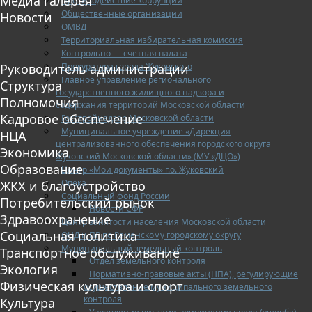
Медиа галерея
Противодействие коррупции
Общественные организации
Новости
ОМВД
Территориальная избирательная комиссия
Контрольно — счетная палата
Прокуратура города Жуковского
Руководитель администрации
Главное управление регионального
Структура
государственного жилищного надзора и
Полномочия
содержания территорий Московской области
Кадровое обеспечение
Госстройнадзор Московской области
Муниципальное учреждение «Дирекция
НЦА
централизованного обеспечения городского округа
Экономика
Жуковский Московской области» (МУ «ДЦО»)
Образование
Центр «Мои документы» г.о. Жуковский
Опека
ЖКХ и благоустройство
Социальный фонд России
Потребительский рынок
Новости СФР
Здравоохранение
Центр занятости населения Московской области
Социальная политика
ОНД и ПР по Раменскому городскому округу
Муниципальный земельный контроль
Транспортное обслуживание
Отдел земельного контроля
Экология
Нормативно-правовые акты (НПА), регулирующие
Физическая культура и спорт
осуществление муниципального земельного
контроля
Культура