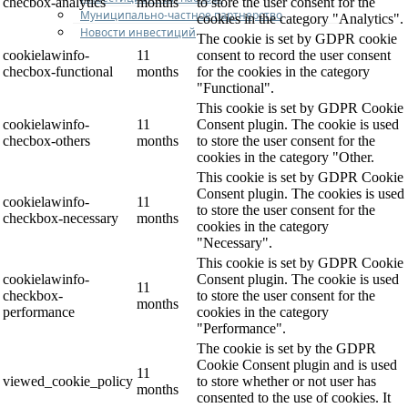
checbox-analytics
months
to store the user consent for the
Муниципально-частное партнерство
cookies in the category "Analytics".
Новости инвестиций
The cookie is set by GDPR cookie
cookielawinfo-
11
consent to record the user consent
checbox-functional
months
for the cookies in the category
"Functional".
This cookie is set by GDPR Cookie
cookielawinfo-
11
Consent plugin. The cookie is used
checbox-others
months
to store the user consent for the
cookies in the category "Other.
This cookie is set by GDPR Cookie
Consent plugin. The cookies is used
cookielawinfo-
11
to store the user consent for the
checkbox-necessary
months
cookies in the category
"Necessary".
This cookie is set by GDPR Cookie
cookielawinfo-
Consent plugin. The cookie is used
11
checkbox-
to store the user consent for the
months
performance
cookies in the category
"Performance".
The cookie is set by the GDPR
Cookie Consent plugin and is used
11
viewed_cookie_policy
to store whether or not user has
months
consented to the use of cookies. It