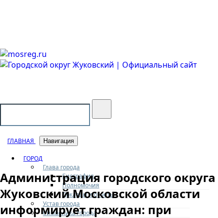
Городской округ Жуковский
Официальный сайт
ГЛАВНАЯ
Навигация
ГОРОД
Глава города
Администрация городского округа
Биография
Полномочия
Жуковский Московской области
Доклады и отчеты
Устав города
информирует граждан: при
Символика города