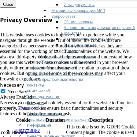
Иные документы
Close
Материалы Корпорации МСП
Вопрос-ответ
Privacy Overview
Общие вопросы
Наполнение и актуализация перечней
имущества
This website uses cookies to improve your experience while you
Предоставление имущества
navigate through the website. Out of these, the cookies that are
Выкуп имущества
categorized as necessary are stored on your browser as they are
Прочие
essential for the working of basic functionalities of the website. We
Информационная поддержка
also use third-party cookies that help us analyze and understand how
Консультационная поддержка
you use this website. These cookies will be stored in your browser
only with your consent. You also have the option to opt-out of these
Инфраструктура поддержки
cookies. But opting out of some of these cookies may affect your
Совет по развитию и поддержке малого и
browsing experience.
среднего предпринимательства
Necessary
Контакты
Книга жалоб
Necessary
Законодательство
Always Enabled
Конкурсы
Necessary cookies are absolutely essential for the website to function
ОБРАЩЕНИЯ
properly. These cookies ensure basic functionalities and security
Обращения граждан
features of the website, anonymously.
Графики личного приема граждан
Cookie
Duration
Description
Информация
This cookie is set by GDPR Cookie
ИНВЕСТИЦИИ
cookielawinfo-
11
Consent plugin. The cookie is used
Инвестиционный паспорт