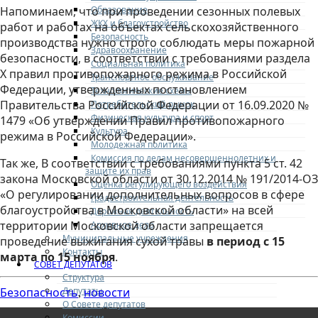
Образование
Напоминаем, что при проведении сезонных полевых
ЖКХ и благоустройство
работ и работах на объектах сельскохозяйственного
Безопасность
производства нужно строго соблюдать меры пожарной
Здравоохранение
безопасности, в соответствии с требованиями раздела
Социальная политика
Х правил противопожарного режима в Российской
Транспортное обслуживание
Федерации, утвержденных постановлением
Технологические схемы
Правительства Российской Федерации от 16.09.2020 №
Потребительский рынок
Физическая культура и спорт
1479 «Об утверждении Правил противопожарного
Культура
режима в Российской Федерации».
Молодежная политика
Комиссия по делам несовершеннолетних и
Так же, В соответствии с требованиями пункта 5 ст. 42
защите их прав
закона Московской области от 30.12.2014 № 191/2014-ОЗ
Оценка регулирующего воздействия
«О регулировании дополнительных вопросов в сфере
Градостроительная деятельность
благоустройства в Московской области» на всей
Дорожная деятельность
территории Московской области запрещается
Архивное дело
Муниципальные учреждения
проведение выжигания сухой травы
в период с 15
Контакты
марта по 15 ноября
.
СОВЕТ ДЕПУТАТОВ
Структура
Депутаты
Безопасность
новости
,
О Совете депутатов
Комиссии