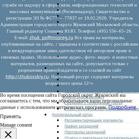
Федеральное законодательство
службе по надзору в сфере связи, информационных технологий и
Региональное законодательство
массовых коммуникаций (Роскомнадзор). Свидетельство о
Порядок формирования и ведения пер
регистрации ЭЛ № ФС77 — 77837 от 19.02.2020. Учредитель
Порядок предоставления имущества из
Администрация городского округа Жуковский Московской области.
перечней
Главный редактор Сошкина Ю.Ю. Телефон: (495) 556–65–26.
Нормативные правовые акты по утвер
zhuk_ps@mosreg.ru
E‑mail:
Все права на материалы,
перечней
опубликованные на сайте, защищены в соответствии с российским
Административные регламенты
Программы по развитию МСП
и международным законодательством об авторском праве и
Нормативные правовые акты по антик
смежных правах. Использование аудио-, фото- видео- и новостных
мерам поддержки субъектов МСП
материалов, размещенных на сайте, допускается только с
Имущество для бизнеса
разрешения правообладателя и со ссылкой на сайт
Перечень имущества для МСП
http://zhukovskiy.ru
. Настоящий ресурс содержит материалы
Паспорта объектов, включенных в пере
возрастного ценза 12+»
Информация о льготах
Сведения о коммерческой недвижимос
Во время посещения сайта Городской округ Жуковский вы
предлагаемой бизнесу
соглашаетесь с тем, что мы обрабатываем ваши персональные
Сведения о проводимых торгах
Подробнее
данные с использованием метрических программ.
.
Инвестиционная карта Московской обл
Коллегиальный орган
Принять
Регламентирующие документы
Manage consent
График заседаний
Протоколы заседаний
Отчеты о деятельности коллегиального