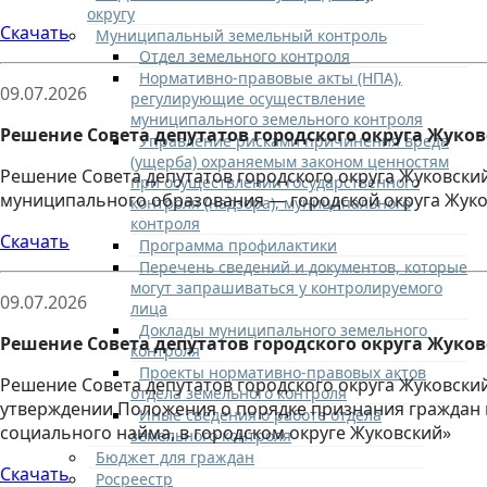
округу
Скачать
Муниципальный земельный контроль
Отдел земельного контроля
Нормативно-правовые акты (НПА),
09.07.2026
регулирующие осуществление
муниципального земельного контроля
Решение Совета депутатов городского округа Жуковс
Управление рисками причинения вреда
(ущерба) охраняемым законом ценностям
Решение Совета депутатов городского округа Жуковски
при осуществлении государственного
муниципального образования — городской округа Жуко
контроля (надзора), муниципального
контроля
Скачать
Программа профилактики
Перечень сведений и документов, которые
могут запрашиваться у контролируемого
09.07.2026
лица
Доклады муниципального земельного
Решение Совета депутатов городского округа Жуковс
контроля
Проекты нормативно-правовых актов
Решение Совета депутатов городского округа Жуковский
отдела земельного контроля
утверждении Положения о порядке признания граждан 
Иные сведения о работе отдела
социального найма, в городском округе Жуковский»
земельного контроля
Бюджет для граждан
Скачать
Росреестр