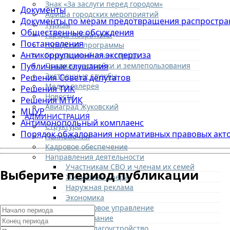
Знак «За заслуги перед городом»
Документы
Афиша городских мероприятий
Документы по мерам предотвращения распростра
Туризм
Общественные обсуждения
Города-побратимы
Постановления
Городские программы
Антикоррупционная экспертиза
Генеральный план города
Правила застройки и землепользования
Публичные слушания
Экстренные службы
Решения Совета депутатов
Медиа галерея
Решения ТИК
Новости
Решения МТИК
Авиаград Жуковский
МЦУР
АДМИНИСТРАЦИЯ
Антимонопольный комплаенс
Структура
Порядок обжалования нормативных правовых акт
Полномочия
Кадровое обеспечение
Направления деятельности
Участникам СВО и членам их семей
Выберите период публикации
Жилищная сфера
Наружная реклама
Экономика
Финансовое управление
Образование
ЖКХ и благоустройство