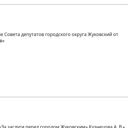
е Совета депутатов городского округа Жуковский от
в»
За заслуги перед городом Жуковским» Кузнецова А. В.»