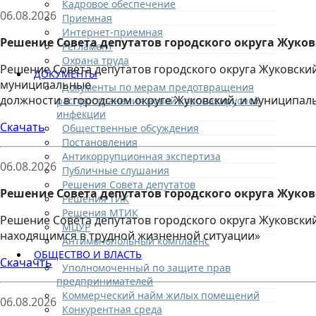
Кадровое обеспечение
06.08.2026
Приемная
Интернет-приемная
Решение Совета депутатов городского округа Жуковс
Регламент
Охрана труда
Решение Совета депутатов городского округа Жуковск
ДОКУМЕНТЫ
муниципальные
Документы по мерам предотвращения
должности в городском округе Жуковский, и муниципал
распространения новой коронавирусной
инфекции
Скачать
Общественные обсуждения
Постановления
Антикоррупционная экспертиза
06.08.2026
Публичные слушания
Решения Совета депутатов
Решение Совета депутатов городского округа Жуковс
Решения ТИК
Решения МТИК
Решение Совета депутатов городского округа Жуковски
МЦУР
находящимся в трудной жизненной ситуации»
Антимонопольный комплаенс
ОБЩЕСТВО И ВЛАСТЬ
Скачачть
Уполномоченный по защите прав
предпринимателей
Коммерческий найм жилых помещений
06.08.2026
Конкурентная среда