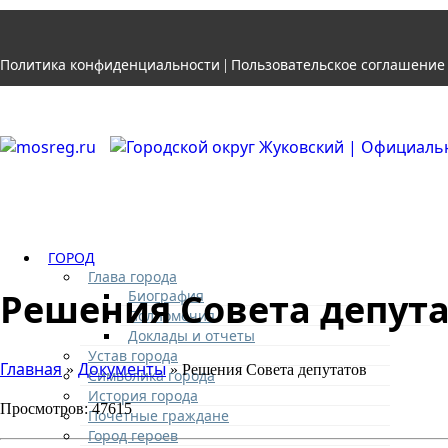
Политика конфиденциальности
Пользовательское соглашение
|
ГОРОД
Глава города
Решения Совета депут
Биография
Полномочия
Доклады и отчеты
Устав города
Главная
Документы
»
» Решения Совета депутатов
Символика города
История города
Просмотров: 47615
Почетные граждане
Город героев