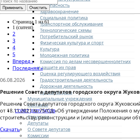
Безопасность
Здравоохранение
Социальная политика
Страница 1 из 61
Транспортное обслуживание
1
(current)
Технологические схемы
2
Потребительский рынок
3
Физическая культура и спорт
4
Культура
5
Молодежная политика
Вперед
›
Комиссия по делам несовершеннолетних
и защите их прав
Последняя
»
Оценка регулирующего воздействия
06.08.2026
Градостроительная деятельность
Дорожная деятельность
Решение Совета депутатов городского округа Жуковс
Архивное дело
Муниципальные учреждения
Решение Совета депутатов городского округа Жуковски
Контакты
от 18.11.2021 № 75/СД «Об утверждении Положения о 
СОВЕТ ДЕПУТАТОВ
Структура
строительству, реконструкции и (или) модернизации о
Депутаты
Скачать
О Совете депутатов
Комиссии