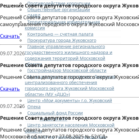
Противодействие коррупции
Решение Совета депутатов городского округа Жуковс
Общественные организации
ОМВД
Решение Совета депутатов городского округа Жуковски
Территориальная избирательная
самоуправления городского округа Жуковский Московс
комиссия
Контрольно — счетная палата
Скачать
Прокуратура города Жуковского
Главное управление регионального
государственного жилищного надзора и
09.07.2026
содержания территорий Московской
области
Решение Совета депутатов городского округа Жуковс
Госстройнадзор Московской области
Муниципальное учреждение «Дирекция
Решение Совета депутатов городского округа Жуковский 
централизованного обеспечения
городского округа Жуковский Московской
Скачать
области» (МУ «ДЦО»)
Центр «Мои документы» г.о. Жуковский
09.07.2026
Опека
Социальный фонд России
Решение Совета депутатов городского округа Жуковс
Новости СФР
Центр занятости населения Московской
Решение Совета депутатов городского округа Жуковски
области
Московской области от 27.08.2025 № 52/СД»
ОНД и ПР по Раменскому городскому