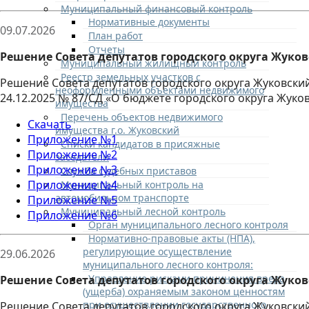
Муниципальный финансовый контроль
Нормативные документы
09.07.2026
План работ
Отчеты
Решение Совета депутатов городского округа Жуковс
Муниципальный жилищный контроль
Реестр земельных участков с
Решение Совета депутатов городского округа Жуковский
неоформленными объектами недвижимого
24.12.2025 № 87/СД «О бюджете городского округа Жуков
имущества
Перечень объектов недвижимого
Скачать
имущества г.о. Жуковский
Приложение №1
Списки кандидатов в присяжные
Приложение №2
заседатели
Приложение №3
Служба судебных приставов
Приложение №4
Муниципальный контроль на
автомобильном транспорте
Приложение №5
Муниципальный лесной контроль
Приложение №6
Орган муниципального лесного контроля
Нормативно-правовые акты (НПА),
регулирующие осуществление
29.06.2026
муниципального лесного контроля:
Управление рисками причинения вреда
Решение Совета депутатов городского округа Жуковс
(ущерба) охраняемым законом ценностям
при осуществлении государственного
Решение Совета депутатов городского округа Жуковский