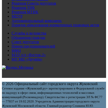
Решения Совета депутатов
Решения ТИК
Решения МТИК
МЦУР
Антимонопольный комплаенс
Порядок обжалования нормативных правовых актов
Службы и ведомства
Обращения граждан
Совет депутатов
Прием предпринимателей
МФЦ
МАУ о/л «Восток-2»
МУ МЦ «Дружба»
© 2026 Официальный сайт городского округа Жуковский
Сетевое издание «Жуковский.ру» зарегистрировано в Федеральной службе
по надзору в сфере связи, информационных технологий и массовых
коммуникаций (Роскомнадзор). Свидетельство о регистрации ЭЛ № ФС77
— 77837 от 19.02.2020. Учредитель Администрация городского округа
Жуковский Московской области. Главный редактор Сошкина Ю.Ю.