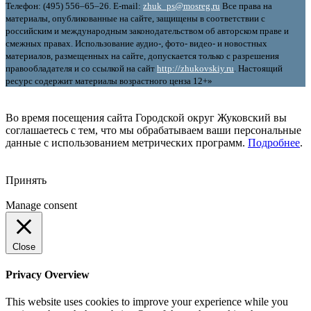
Телефон: (495) 556–65–26. E‑mail:
zhuk_ps@mosreg.ru
Все права на
материалы, опубликованные на сайте, защищены в соответствии с
российским и международным законодательством об авторском праве и
смежных правах. Использование аудио-, фото- видео- и новостных
материалов, размещенных на сайте, допускается только с разрешения
правообладателя и со ссылкой на сайт
http://zhukovskiy.ru
. Настоящий
ресурс содержит материалы возрастного ценза 12+»
Во время посещения сайта Городской округ Жуковский вы
соглашаетесь с тем, что мы обрабатываем ваши персональные
данные с использованием метрических программ.
Подробнее
.
Принять
Manage consent
Close
Privacy Overview
This website uses cookies to improve your experience while you