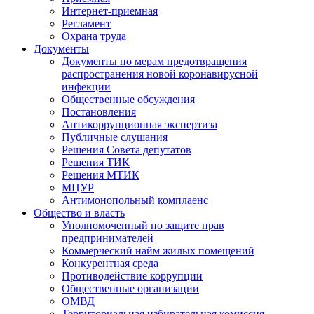
Интернет-приемная
Регламент
Охрана труда
Документы
Документы по мерам предотвращения
распространения новой коронавирусной
инфекции
Общественные обсуждения
Постановления
Антикоррупционная экспертиза
Публичные слушания
Решения Совета депутатов
Решения ТИК
Решения МТИК
МЦУР
Антимонопольный комплаенс
Общество и власть
Уполномоченный по защите прав
предпринимателей
Коммерческий найм жилых помещений
Конкурентная среда
Противодействие коррупции
Общественные организации
ОМВД
Территориальная избирательная комиссия