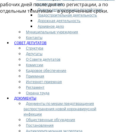
рабочих дней после дня его регистрации, а по
защите их прав
Оценка регулирующего воздействия
отдельным тематикам – в укороченные сроки.
Градостроительная деятельность
Дорожная деятельность
Архивное дело
Муниципальные учреждения
Контакты
СОВЕТ ДЕПУТАТОВ
Структура
Депутаты
О Совете депутатов
Комиссии
Кадровое обеспечение
Приемная
Интернет-приемная
Регламент
Охрана труда
ДОКУМЕНТЫ
Документы по мерам предотвращения
распространения новой коронавирусной
инфекции
Общественные обсуждения
Постановления
Антикоррупционная экспертиза