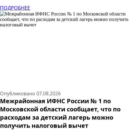
https://max.ru/join/oGAAqVoUPevB—
3MKnfTV_xG7hzpVjQ4iKY76WTyKzQ В…
ПОДРОБНЕЕ
ПОДРОБНЕЕ
Опубликовано
07.08.2026
Межрайонная ИФНС России № 1 по
Московской области сообщает, что по
Previous
Next
расходам за детский лагерь можно
получить налоговый вычет