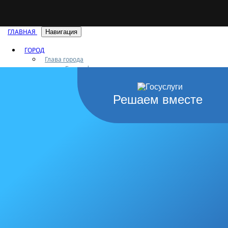
ГЛАВНАЯ
Навигация
ГОРОД
Глава города
Биография
Полномочия
Доклады и отчеты
Решаем вместе
Устав города
Символика города
История города
Почетные граждане
Город героев
Знак «За заслуги перед городом»
Афиша городских мероприятий
Туризм
Города-побратимы
Городские программы
Генеральный план города
Правила застройки и землепользования
Экстренные службы
Медиа галерея