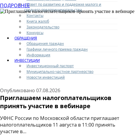
Совет по развитию и поддержке малого и
ПОДРОБНЕЕ
среднего предпринимательства
Контакты
Книга жалоб
Законодательство
Конкурсы
ОБРАЩЕНИЯ
Обращения граждан
Графики личного приема граждан
Информация
ИНВЕСТИЦИИ
Инвестиционный паспорт
Муниципально-частное партнерство
Новости инвестиций
Опубликовано
07.08.2026
Подмосковная Общественная палата в
Приглашаем налогоплательщиков
дополнение к медицинским ТГ-чатам
принять участие в вебинаре
федерального проекта «ЗдравКонтроль»
создала чаты в мессенджере «MAX».
УФНС России по Московской области приглашает
налогоплательщиков 11 августа в 11:00 принять
Ссылка на жуковский медицинский чат проекта:
участие в…