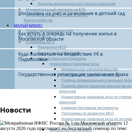
Доклады муниципального лесного контроля
Муниципальный контроль за ЕТО
Постановка на учет и зачисление в детский сад
Муниципальный контроль в сфере
благоустройства
МАЛЫЙ БИЗНЕС
Прием предпринимателей
Как встать в очередь на получение жилья в
Новости МСП
Московской области
Поддержка МСП
Поддержка МСП
Продолжается конкурс Московской области
Финансовая поддержка
Куда жаловаться на бездействие УК в
«Женщина – Герой 2026»
Имущественная поддержка
Подмосковье
Нормативно-правовые акты
Федеральное законодательство
Он призван напомнить, что наши женщины остаются
Государственная регистрация заключения брака
Региональное законодательство
красивыми, сильными и уверенными в себе даже в
Порядок формирования и ведения пер
самых непростых обстоятельствах. Несмотря ни на что,
Порядок предоставления имущества из
они сохраняют тепло семейного очага, поддерживают
перечней
родных,…
Нормативные правовые акты по утвер
перечней
ПОДРОБНЕЕ
Новости
Административные регламенты
Программы по развитию МСП
Нормативные правовые акты по антик
мерам поддержки субъектов МСП
Имущество для бизнеса