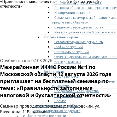
Перечень имущества для МСП
Паспорта объектов, включенных в пере
Информация о льготах
Сведения о коммерческой недвижимос
предлагаемой бизнесу
Сведения о проводимых торгах
Инвестиционная карта Московской обл
Коллегиальный орган
Регламентирующие документы
График заседаний
Протоколы заседаний
Отчеты о деятельности коллегиального
Опубликовано
07.08.2026
Иные документы
Информационное сообщение о выявлении
Межрайонная ИФНС России № 1 по
Материалы Корпорации МСП
объектов недвижимого на имущества,
Вопрос-ответ
Московской области 12 августа 2026 года
имеющих признаки бесхозяйного.
Общие вопросы
приглашает на бесплатный семинар по
Наполнение и актуализация перечней
имущества
В соответствии с положением о порядке оформления
теме: «Правильность заполнения
Предоставление имущества
бесхозяйного имущества в собственность городского
налоговой и бухгалтерской отчетности»
Выкуп имущества
округа Жуковский Московской области, утвержденного
Прочие
решением Совета депутатов…
Семинар проводится по адресу: г. Жуковский, ул.
Информационная поддержка
Консультационная поддержка
Баженова, 11б, здание…
ПОДРОБНЕЕ
Инфраструктура поддержки