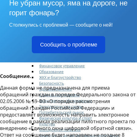
Не убран мусор, яма на дороге, не
Новости
Авиаград Жуковский
горит фонарь?
АДМИНИСТРАЦИЯ
Структура
Столкнулись с проблемой — сообщите о ней!
Полномочия
Кадровое обеспечение
Направления деятельности
Участникам СВО и членам их семей
Сообщить о проблеме
Жилищная сфера
Наружная реклама
Экономика
Финансовое управление
Образование
Сообщение.
ЖКХ и благоустройство
Безопасность
Данная форма не предназначена для приема
Здравоохранение
обращений граждан в порядке Федерального закона от
Социальная политика
02.05.2006 № 59-ФЗ «О порядке рассмотрения
Транспортное обслуживание
Технологические схемы
обращений граждан Российской Федерации» и
Потребительский рынок
предоставляет возможность направить электронное
Физическая культура и спорт
сообщение в рамках реализации пилотного проекта по
Культура
внедрению «Единого окна цифровой обратной связи».
Молодежная политика
Ответ на сообщение будет направлен не позднее 8
Комиссия по делам несовершеннолетних и