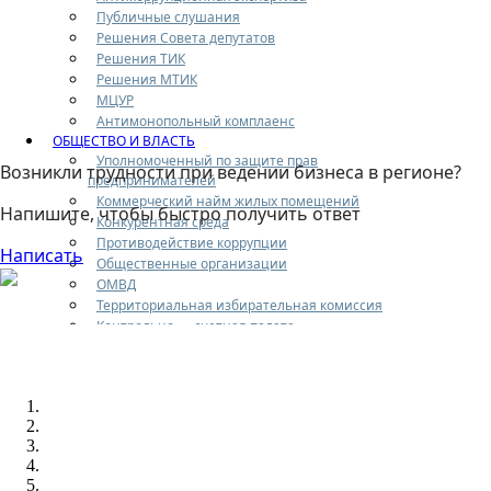
Публичные слушания
Решения Совета депутатов
Решения ТИК
Решения МТИК
МЦУР
Антимонопольный комплаенс
ОБЩЕСТВО И ВЛАСТЬ
Уполномоченный по защите прав
Возникли трудности при ведении бизнеса в регионе?
предпринимателей
Коммерческий найм жилых помещений
Напишите, чтобы быстро получить ответ
Конкурентная среда
Противодействие коррупции
Написать
Общественные организации
ОМВД
Территориальная избирательная комиссия
Контрольно — счетная палата
Прокуратура города Жуковского
Главное управление регионального
государственного жилищного надзора и
содержания территорий Московской области
Госстройнадзор Московской области
Муниципальное учреждение «Дирекция
централизованного обеспечения городского округа
Жуковский Московской области» (МУ «ДЦО»)